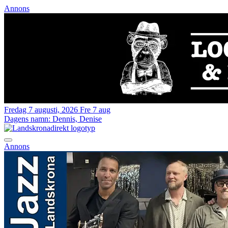
Annons
Fredag 7 augusti, 2026
Fre 7 aug
Dagens namn:
Dennis, Denise
Annons