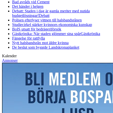
Bad avråds vid Cement
Det händer i helgen
Debatt: Staden i dag är gamla meriter med nutida
budgetlösningar!
Debatt
Polisen efterlyser vittnen till halsbandsrånen
Studiecirkel stärker kvinnors ekonomiska kunskap
BoIS utsatt för bedrägeriförsök
Gästkrönika: När staden glömmer sina spår
Gästkrönika
Fängelse för rattfylla
Nytt halsbandsrån mot äldre kvinna
De beslut som byggde Landskrona
planket
Kalender
Annonser