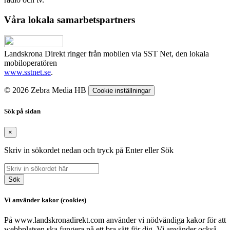
Våra lokala samarbetspartners
Landskrona Direkt ringer från mobilen via SST Net, den lokala
mobiloperatören
www.sstnet.se
.
© 2026 Zebra Media HB
Cookie inställningar
Sök på sidan
×
Skriv in sökordet nedan och tryck på Enter eller Sök
Sök
Vi använder kakor (cookies)
På www.landskronadirekt.com använder vi nödvändiga kakor för att
webbplatsen ska fungera på ett bra sätt för dig. Vi använder också