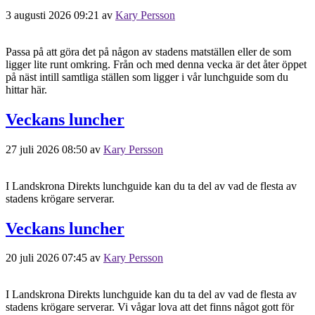
3 augusti 2026 09:21
av
Kary Persson
Passa på att göra det på någon av stadens matställen eller de som
ligger lite runt omkring. Från och med denna vecka är det åter öppet
på näst intill samtliga ställen som ligger i vår lunchguide som du
hittar här.
Veckans luncher
27 juli 2026 08:50
av
Kary Persson
I Landskrona Direkts lunchguide kan du ta del av vad de flesta av
stadens krögare serverar.
Veckans luncher
20 juli 2026 07:45
av
Kary Persson
I Landskrona Direkts lunchguide kan du ta del av vad de flesta av
stadens krögare serverar. Vi vågar lova att det finns något gott för