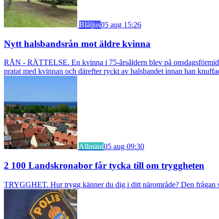
Blåljus
05 aug 15:26
Nytt halsbandsrån mot äldre kvinna
RÅN - RÄTTELSE. En kvinna i 75-årsåldern blev på onsdagsförmiddagen
pratat med kvinnan och därefter ryckt av halsbandet innan han knuff
Allmänt
05 aug 09:30
2 100 Landskronabor får tycka till om tryggheten
TRYGGHET. Hur trygg känner du dig i ditt närområde? Den frågan stäl