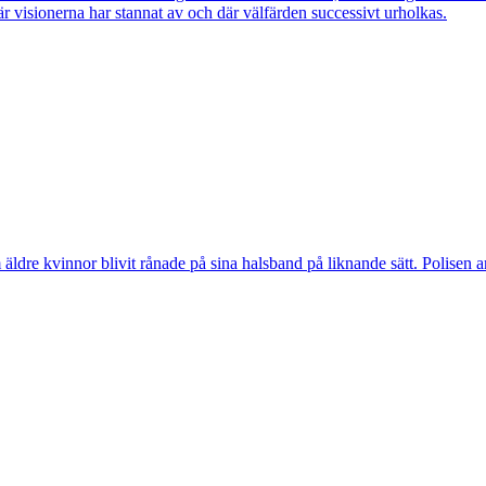
r visionerna har stannat av och där välfärden successivt urholkas.
vinnor blivit rånade på sina halsband på liknande sätt. Polisen arbeta