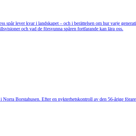
pår lever kvar i landskapet – och i berättelsen om hur varje generatio
lsvisioner och vad de försvunna spåren fortfarande kan lära oss.
 Norra Borstahusen. Efter en nykterhetskontroll av den 56-årige föraren