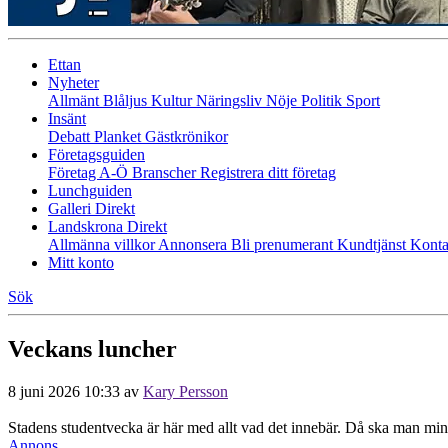
Ettan
Nyheter
Allmänt
Blåljus
Kultur
Näringsliv
Nöje
Politik
Sport
Insänt
Debatt
Planket
Gästkrönikor
Företagsguiden
Företag A-Ö
Branscher
Registrera ditt företag
Lunchguiden
Galleri Direkt
Landskrona Direkt
Allmänna villkor
Annonsera
Bli prenumerant
Kundtjänst
Konta
Mitt konto
Sök
Veckans luncher
8 juni 2026 10:33
av
Kary Persson
Stadens studentvecka är här med allt vad det innebär. Då ska man min
Annons