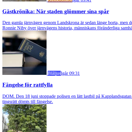
Gästkrönika: När staden glömmer sina spår
Den gamla järnvägen genom Landskrona är sedan länge borta, men dess s
Ronnie Niby över järnvägens historia, människans föränderliga samhäl
Blåljus
Igår 09:31
Fängelse för rattfylla
DOM. Den 18 juni stoppade polisen en lätt lastbil på Kapplandsgatan i
tingsrätt dömts till fängelse.