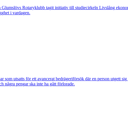
övs Rotaryklubb tagit initiativ till studiecirkeln Livslång ekonomi, e
gghet i vardagen.
om utsatts för ett avancerat bedrägeriförsök där en person utgett si
ch några pengar ska inte ha gått förlorade.