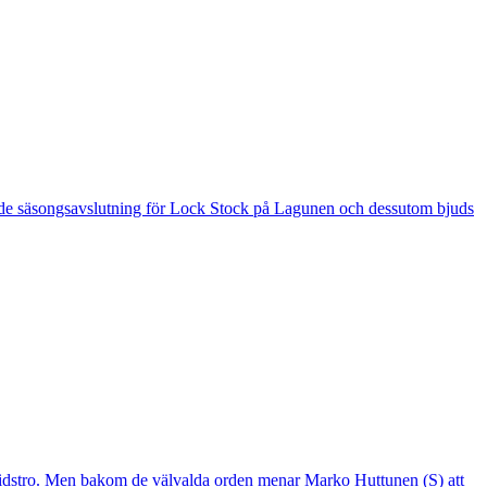
 är de säsongsavslutning för Lock Stock på Lagunen och dessutom bjuds
mtidstro. Men bakom de välvalda orden menar Marko Huttunen (S) att