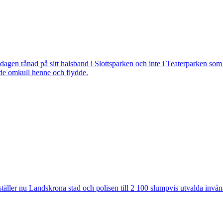
 rånad på sitt halsband i Slottsparken och inte i Teaterparken som ti
ade omkull henne och flydde.
ler nu Landskrona stad och polisen till 2 100 slumpvis utvalda invåna