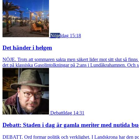
Nöje
Idag 15:18
Det händer i helgen
NÖJE. Trots att sommaren sakta men säkert lider mot sitt slut så fin
det på klassiska Gasolintolkningar på 2:ans i Lundåkrahamnen. Och så ä
Debatt
Idag 14:31
Debatt: Staden i dag är gamla meriter med nutida bu
DEBATT. Ord formar politik och verklighet. I Landskrona har den pol