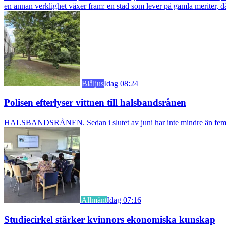
en annan verklighet växer fram: en stad som lever på gamla meriter, dä
Blåljus
Idag 08:24
Polisen efterlyser vittnen till halsbandsrånen
HALSBANDSRÅNEN. Sedan i slutet av juni har inte mindre än fem äldre k
Allmänt
Idag 07:16
Studiecirkel stärker kvinnors ekonomiska kunskap