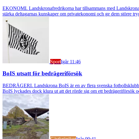
EKONOMI. Landskronafredrikorna har tillsammans med Landskrona Glumsl
stärka deltagarnas kunskaper om privatekonomi och ge dem större try
Sport
Igår 11:46
BoIS utsatt för bedrägeriförsök
BEDRÄGERI. Landskrona BoIS är en av flera svenska fotbollsklubbar s
BoIS lyckades dock klura ut att det rörde sig om ett bedrägeriförsök o
Gästkrönikor
Igår 09:41