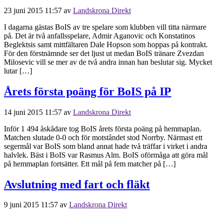
23 juni 2015 11:57
av
Landskrona Direkt
I dagarna gästas BoIS av tre spelare som klubben vill titta närmare
på. Det är två anfallsspelare, Admir Aganovic och Konstatinos
Beglektsis samt mittfältaren Dale Hopson som hoppas på kontrakt.
För den förstnämnde ser det ljust ut medan BoIS tränare Zvezdan
Milosevic vill se mer av de två andra innan han beslutar sig. Mycket
lutar […]
Årets första poäng för BoIS på IP
14 juni 2015 11:57
av
Landskrona Direkt
Inför 1 494 åskådare tog BoIS årets första poäng på hemmaplan.
Matchen slutade 0-0 och för motståndet stod Norrby. Närmast ett
segermål var BoIS som bland annat hade två träffar i virket i andra
halvlek. Bäst i BoIS var Rasmus Alm. BoIS oförmåga att göra mål
på hemmaplan fortsätter. Ett mål på fem matcher på […]
Avslutning med fart och fläkt
9 juni 2015 11:57
av
Landskrona Direkt