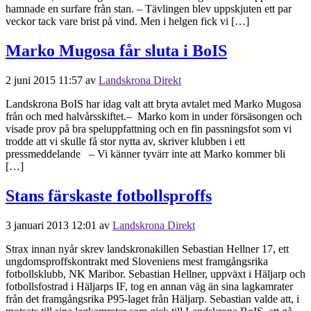
hamnade en surfare från stan. – Tävlingen blev uppskjuten ett par
veckor tack vare brist på vind. Men i helgen fick vi […]
Marko Mugosa får sluta i BoIS
2 juni 2015 11:57
av
Landskrona Direkt
Landskrona BoIS har idag valt att bryta avtalet med Marko Mugosa
från och med halvårsskiftet.– Marko kom in under försäsongen och
visade prov på bra speluppfattning och en fin passningsfot som vi
trodde att vi skulle få stor nytta av, skriver klubben i ett
pressmeddelande – Vi känner tyvärr inte att Marko kommer bli
[…]
Stans färskaste fotbollsproffs
3 januari 2013 12:01
av
Landskrona Direkt
Strax innan nyår skrev landskronakillen Sebastian Hellner 17, ett
ungdomsproffskontrakt med Sloveniens mest framgångsrika
fotbollsklubb, NK Maribor. Sebastian Hellner, uppväxt i Häljarp och
fotbollsfostrad i Häljarps IF, tog en annan väg än sina lagkamrater
från det framgångsrika P95-laget från Häljarp. Sebastian valde att, i