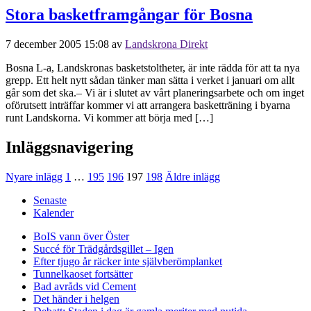
Stora basketframgångar för Bosna
7 december 2005 15:08
av
Landskrona Direkt
Bosna L-a, Landskronas basketstoltheter, är inte rädda för att ta nya
grepp. Ett helt nytt sådan tänker man sätta i verket i januari om allt
går som det ska.– Vi är i slutet av vårt planeringsarbete och om inget
oförutsett inträffar kommer vi att arrangera basketträning i byarna
runt Landskorna. Vi kommer att börja med […]
Inläggsnavigering
Nyare inlägg
1
…
195
196
197
198
Äldre inlägg
Senaste
Kalender
BoIS vann över Öster
Succé för Trädgårdsgillet – Igen
Efter tjugo år räcker inte självberöm
planket
Tunnelkaoset fortsätter
Bad avråds vid Cement
Det händer i helgen