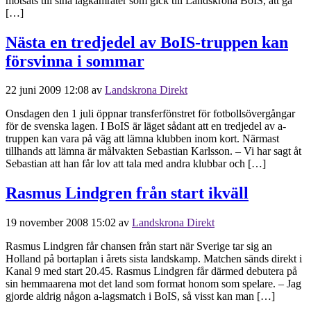
motsats till sina lagkamrater som gick till Landskrona BoIS, att gå
[…]
Nästa en tredjedel av BoIS-truppen kan
försvinna i sommar
22 juni 2009 12:08
av
Landskrona Direkt
Onsdagen den 1 juli öppnar transferfönstret för fotbollsövergångar
för de svenska lagen. I BoIS är läget sådant att en tredjedel av a-
truppen kan vara på väg att lämna klubben inom kort. Närmast
tillhands att lämna är målvakten Sebastian Karlsson. – Vi har sagt åt
Sebastian att han får lov att tala med andra klubbar och […]
Rasmus Lindgren från start ikväll
19 november 2008 15:02
av
Landskrona Direkt
Rasmus Lindgren får chansen från start när Sverige tar sig an
Holland på bortaplan i årets sista landskamp. Matchen sänds direkt i
Kanal 9 med start 20.45. Rasmus Lindgren får därmed debutera på
sin hemmaarena mot det land som format honom som spelare. – Jag
gjorde aldrig någon a-lagsmatch i BoIS, så visst kan man […]