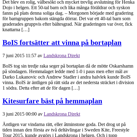
Det blev en rolig, välbesökt och mycket trevlig avslutning för Henka
Dojo i helgen. Ett 50-tal barn och lika många föräldrar och syskon
fanns på plats denna soliga dag. – Morgonen började med gradering
för barngruppen bakom stängda dörrar. Det var ett 40-tal barn som
graderades gruppvis efter bältesgrad. När graderingen var över, fick
knattarna […]
BoIS fortsätter att vinna på bortaplan
7 juni 2015 11:57
av
Landskrona Direkt
BoIS tog sin tredje raka seger på bortaplan då de mötte Oskarshamn
på söndagen. Hemmalaget ledde med 1-0 i paus men efter mål av
Darko Lukanovic och Andrew Stadler i andra halvlek kunde BoIS
vinna. BoIS är äntligen på rätt sida av det nedersta sträcket i division
1 södra. Detta efter att de för dagen […]
Kitesurfare bäst på hemmaplan
3 juni 2015 00:00
av
Landskrona Direkt
Äntligen var vindarna rätt, eller åtminstone goda. Det drog ut på
tiden innan den första av två deltävlingar i Sweden Kite, Freestyle
Tour 2015, kunde avgörs i Landskrona i helgen. Och i topp