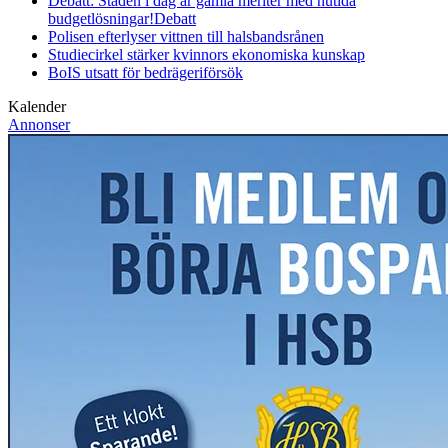
Debatt: Staden i dag är gamla meriter med nutida
budgetlösningar!
Debatt
Polisen efterlyser vittnen till halsbandsrånen
Studiecirkel stärker kvinnors ekonomiska kunskap
BoIS utsatt för bedrägeriförsök
Kalender
Annonser