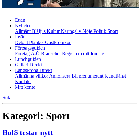
Ettan
Nyheter
Allmänt
Blåljus
Kultur
Näringsliv
Nöje
Politik
Sport
Insänt
Debatt
Planket
Gästkrönikor
Företagsguiden
Företag A-Ö
Branscher
Registrera ditt företag
Lunchguiden
Galleri Direkt
Landskrona Direkt
Allmänna villkor
Annonsera
Bli prenumerant
Kundtjänst
Kontakt
Mitt konto
Sök
Kategori:
Sport
BoIS testar nytt