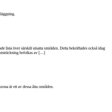
tläggning.
e lista över särskilt utsatta områden. Detta bekräftades också idag
 utsträckning befolkas av […]
krona är ett av dessa åtta områden.