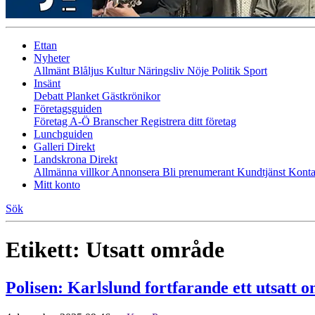
Ettan
Nyheter
Allmänt
Blåljus
Kultur
Näringsliv
Nöje
Politik
Sport
Insänt
Debatt
Planket
Gästkrönikor
Företagsguiden
Företag A-Ö
Branscher
Registrera ditt företag
Lunchguiden
Galleri Direkt
Landskrona Direkt
Allmänna villkor
Annonsera
Bli prenumerant
Kundtjänst
Konta
Mitt konto
Sök
Etikett:
Utsatt område
Polisen: Karlslund fortfarande ett utsatt 