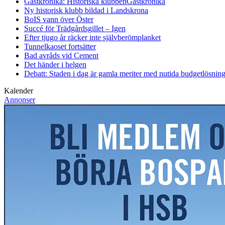
Gästkrönika: Historiska klubben
Gästkrönika
Ny historisk klubb bildad i Landskrona
BoIS vann över Öster
Succé för Trädgårdsgillet – Igen
Efter tjugo år räcker inte självberöm
planket
Tunnelkaoset fortsätter
Bad avråds vid Cement
Det händer i helgen
Debatt: Staden i dag är gamla meriter med nutida budgetlösning
Kalender
Annonser