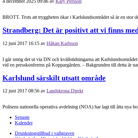
4 december 2025 09:46
av
Kary Persson
BROTT. Trots att tryggheten ökar i Karlslundsområdet så är en stor del
Strandberg: Det är positivt att vi finns med
12 juni 2017 16:15
av
Håkan Karlsson
I går smög det ut via DN och kvällstidningarna att Karlslundsområdet 
vid en presskonferens på Koppargården. – Bakgrunden till detta är natu
Karlslund särskilt utsatt område
12 juni 2017 08:56
av
Landskrona Direkt
Polisens nationella operativa avdelning (NOA) har lagt till åtta nya b
Senaste
Kalender
Drunkningstillbud i vallgraven