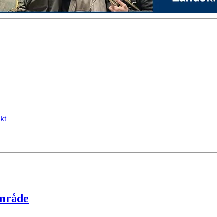
kt
område