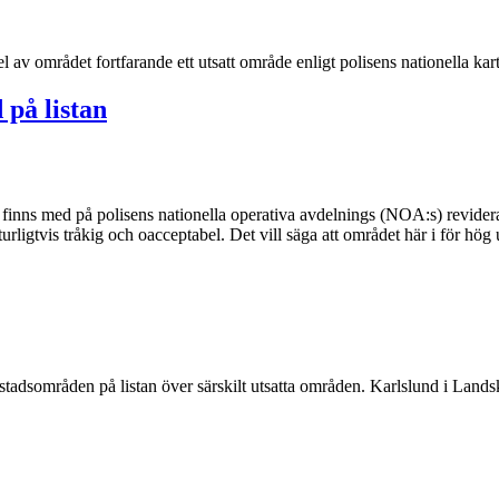
 av området fortfarande ett utsatt område enligt polisens nationella kar
 på listan
finns med på polisens nationella operativa avdelnings (NOA:s) reviderad
rligtvis tråkig och oacceptabel. Det vill säga att området här i för hög
ostadsområden på listan över särskilt utsatta områden. Karlslund i Lands