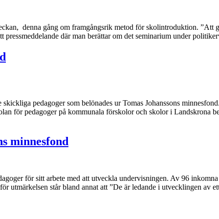
ckan, denna gång om framgångsrik metod för skolintroduktion. ”Att ge 
i ett pressmeddelande där man berättar om det seminarium under politik
nd
skickliga pedagoger som belönades ur Tomas Johanssons minnesfond. I
kolan för pedagoger på kommunala förskolor och skolor i Landskrona b
ns minnesfond
dagoger för sitt arbete med att utveckla undervisningen. Av 96 inkomn
r utmärkelsen står bland annat att ”De är ledande i utvecklingen av ett