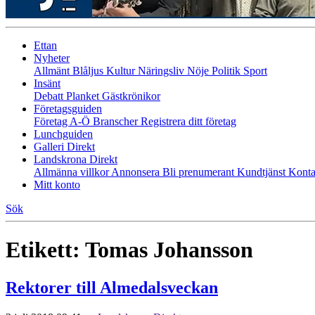
Ettan
Nyheter
Allmänt
Blåljus
Kultur
Näringsliv
Nöje
Politik
Sport
Insänt
Debatt
Planket
Gästkrönikor
Företagsguiden
Företag A-Ö
Branscher
Registrera ditt företag
Lunchguiden
Galleri Direkt
Landskrona Direkt
Allmänna villkor
Annonsera
Bli prenumerant
Kundtjänst
Konta
Mitt konto
Sök
Etikett:
Tomas Johansson
Rektorer till Almedalsveckan