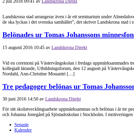
2 juli 2018 09:41
av
Landskrona Direkt
Landskrona stad arrangerar även i år ett seminarium under Almedalsve
de ska lyckas i det svenska samhället”, det skriver Landskrona stad 
Belönades ur Tomas Johanssons minnesfo
15 augusti 2016 10:45
av
Landskrona Direkt
Vid en ceremoni på Västervångskolan i fredags uppmärksammades tre 
kollegialt lärande, Utbildningsforum, den 12 augusti på Västervångs
Nordahl, Ann-Christine Mouantri […]
Tre pedagoger belönas ur Tomas Johansso
30 juni 2016 14:50
av
Landskrona Direkt
För sitt skolutvecklingsarbete uppmärksammas och belönas i år tre pe
och Johanna Jonegård på Sjöstadsskolan i Stockholm. I motiveringen fö
Senaste
Kalender