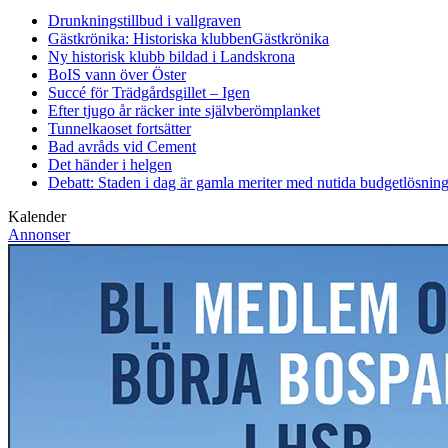
Drunkningstillbud i vallgraven
Gästkrönika: Historiska klubben
Gästkrönika
Ny historisk klubb bildad i Landskrona
BoIS vann över Öster
Succé för Trädgårdsgillet – Igen
Efter tjugo år räcker inte självberöm
planket
Tunnelkaoset fortsätter
Bad avråds vid Cement
Det händer i helgen
Debatt: Staden i dag är gamla meriter med nutida budgetlösning
Kalender
Annonser