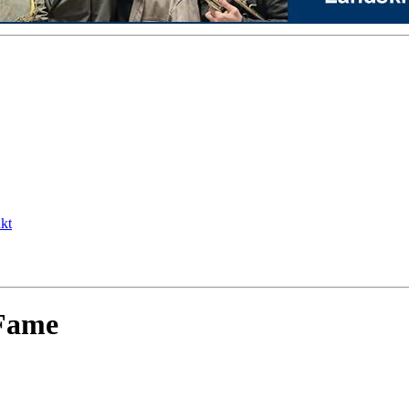
kt
 Fame