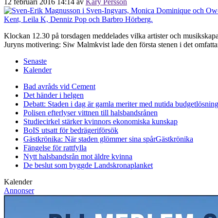
12 februari 2016 14:14
av
Kary Persson
Klockan 12.30 på torsdagen meddelades vilka artister och musikskapar
Juryns motivering: Siw Malmkvist lade den första stenen i det omfat
Senaste
Kalender
Bad avråds vid Cement
Det händer i helgen
Debatt: Staden i dag är gamla meriter med nutida budgetlösning
Polisen efterlyser vittnen till halsbandsrånen
Studiecirkel stärker kvinnors ekonomiska kunskap
BoIS utsatt för bedrägeriförsök
Gästkrönika: När staden glömmer sina spår
Gästkrönika
Fängelse för rattfylla
Nytt halsbandsrån mot äldre kvinna
De beslut som byggde Landskrona
planket
Kalender
Annonser