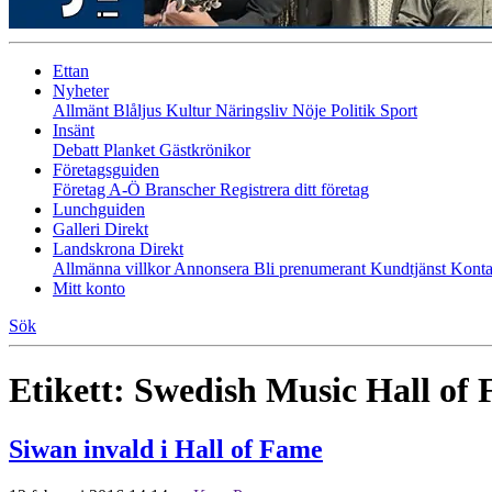
Ettan
Nyheter
Allmänt
Blåljus
Kultur
Näringsliv
Nöje
Politik
Sport
Insänt
Debatt
Planket
Gästkrönikor
Företagsguiden
Företag A-Ö
Branscher
Registrera ditt företag
Lunchguiden
Galleri Direkt
Landskrona Direkt
Allmänna villkor
Annonsera
Bli prenumerant
Kundtjänst
Konta
Mitt konto
Sök
Etikett:
Swedish Music Hall of
Siwan invald i Hall of Fame