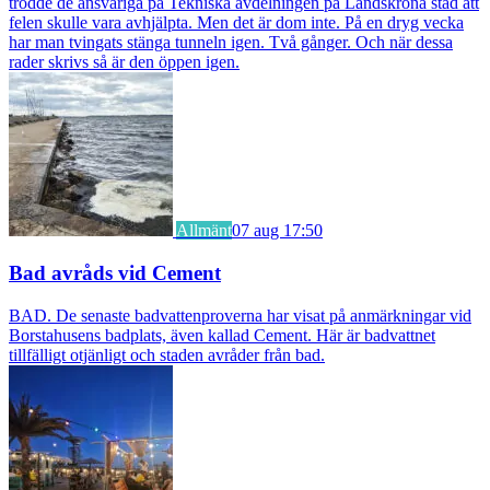
trodde de ansvariga på Tekniska avdelningen på Landskrona stad att
felen skulle vara avhjälpta. Men det är dom inte. På en dryg vecka
har man tvingats stänga tunneln igen. Två gånger. Och när dessa
rader skrivs så är den öppen igen.
Allmänt
07 aug 17:50
Bad avråds vid Cement
BAD. De senaste badvattenproverna har visat på anmärkningar vid
Borstahusens badplats, även kallad Cement. Här är badvattnet
tillfälligt otjänligt och staden avråder från bad.