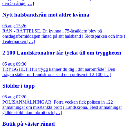
den 56-årige […]
Nytt halsbandsrån mot äldre kvinna
05 aug 15:26
RÅN - RÄTTELSE. En kvinna i 75-årsåldern blev på
onsdagsförmiddagen rånad på sitt halsband i Slottsparken och inte i
Teaterparken […]
2 100 Landskronabor får tycka till om tryggheten
05 aug 09:30
TRYGGHET. Hur trygg känner du dig i ditt närområde? Den
frågan ställer nu Landskrona stad och polisen till 2 100 […]
Stölder i topp
05 aug 07:20
POLISANMÄLNINGAR. Förra veckan fick polisen in 122
anmälningar om misstänkta brott i Landskrona. Flest anmälningar
gällde stöld utan inbrott och […]
Butik på väster rånad