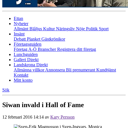
Ettan
Nyheter
Allmänt
Blåljus
Kultur
Näringsliv
Nöje
Politik
Sport
Insänt
Debatt
Planket
Gästkrönikor
Företagsguiden
Företag A-Ö
Branscher
Registrera ditt företag
Lunchguiden
Galleri Direkt
Landskrona Direkt
Allmänna villkor
Annonsera
Bli prenumerant
Kundtjänst
Kontakt
Mitt konto
Sök
Siwan invald i Hall of Fame
12 februari 2016 14:14
av
Kary Persson