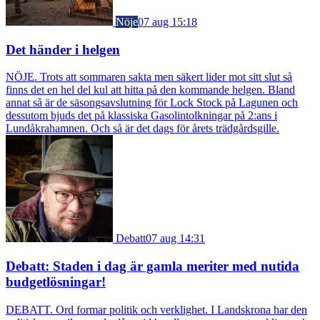
Nöje
07 aug 15:18
Det händer i helgen
NÖJE. Trots att sommaren sakta men säkert lider mot sitt slut så
finns det en hel del kul att hitta på den kommande helgen. Bland
annat så är de säsongsavslutning för Lock Stock på Lagunen och
dessutom bjuds det på klassiska Gasolintolkningar på 2:ans i
Lundåkrahamnen. Och så är det dags för årets trädgårdsgille.
Debatt
07 aug 14:31
Debatt: Staden i dag är gamla meriter med nutida
budgetlösningar!
DEBATT. Ord formar politik och verklighet. I Landskrona har den