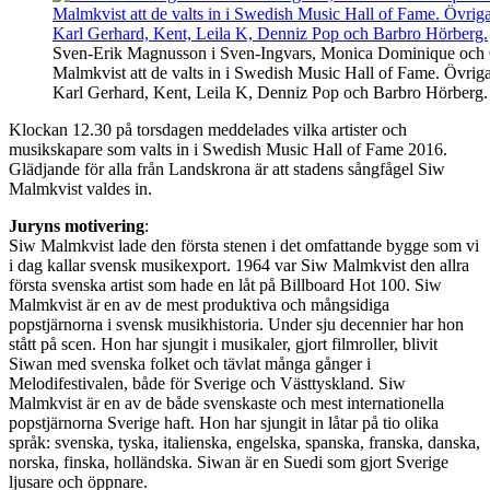
Sven-Erik Magnusson i Sven-Ingvars, Monica Dominique och 
Malmkvist att de valts in i Swedish Music Hall of Fame. Övriga
Karl Gerhard, Kent, Leila K, Denniz Pop och Barbro Hörberg.
Klockan 12.30 på torsdagen meddelades vilka artister och
musikskapare som valts in i Swedish Music Hall of Fame 2016.
Glädjande för alla från Landskrona är att stadens sångfågel Siw
Malmkvist valdes in.
Juryns motivering
:
Siw Malmkvist lade den första stenen i det omfattande bygge som vi
i dag kallar svensk musikexport. 1964 var Siw Malmkvist den allra
första svenska artist som hade en låt på Billboard Hot 100. Siw
Malmkvist är en av de mest produktiva och mångsidiga
popstjärnorna i svensk musikhistoria. Under sju decennier har hon
stått på scen. Hon har sjungit i musikaler, gjort filmroller, blivit
Siwan med svenska folket och tävlat många gånger i
Melodifestivalen, både för Sverige och Västtyskland. Siw
Malmkvist är en av de både svenskaste och mest internationella
popstjärnorna Sverige haft. Hon har sjungit in låtar på tio olika
språk: svenska, tyska, italienska, engelska, spanska, franska, danska,
norska, finska, holländska. Siwan är en Suedi som gjort Sverige
ljusare och öppnare.