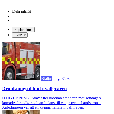
Dela inlägg
Kopiera länk
Skriv ut
Blåljus
Idag 07:03
Drunkningstillbud i vallgraven
UTRYCKNING. Strax efter klockan ett natten mot söndagen
larmades brandkår och ambulans till vallgraven i Landskrona.
Anledningen var att en kvinna hamnat i vallgraven.