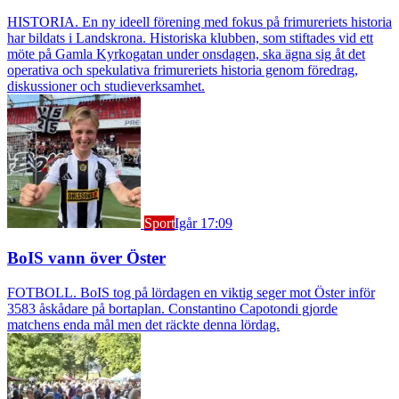
HISTORIA. En ny ideell förening med fokus på frimureriets historia
har bildats i Landskrona. Historiska klubben, som stiftades vid ett
möte på Gamla Kyrkogatan under onsdagen, ska ägna sig åt det
operativa och spekulativa frimureriets historia genom föredrag,
diskussioner och studieverksamhet.
Sport
Igår 17:09
BoIS vann över Öster
FOTBOLL. BoIS tog på lördagen en viktig seger mot Öster inför
3583 åskådare på bortaplan. Constantino Capotondi gjorde
matchens enda mål men det räckte denna lördag.