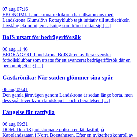
07 aug 07:16
EKONOMI. Landskronafredrikorna har tillsammans med
Landskrona Glumslövs Rotaryklubb tagit initiativ till studiecirkeln
Livslång ekonomi, en satsning som främst riktar sig […]
BoIS utsatt för bedrägeriförsök
06 aug 11:46
BEDRÄGERI. Landskrona BoIS är en av flera svenska
fotbollsklubbar som utsatts för ett avancerat bedrägeriförsök där en
person utgett sig […]
Gästkrönika: När staden glömmer sina spår
06 aug 09:41
Den gamla järnvägen genom Landskrona är sedan länge borta, men
dess spår lever kvar i landskapet – och i berättelsen […]
Fängelse för rattfylla
06 aug 09:31
DOM. Den 18 juni stoppade polisen en lätt lastbil på
Kapplandsgatan i Norra Borstahusen. Efter en nykterhetskontroll av