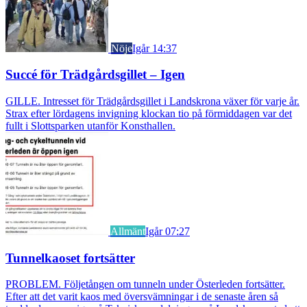
Nöje
Igår 14:37
Succé för Trädgårdsgillet – Igen
GILLE. Intresset för Trädgårdsgillet i Landskrona växer för varje år.
Strax efter lördagens invigning klockan tio på förmiddagen var det
fullt i Slottsparken utanför Konsthallen.
Allmänt
Igår 07:27
Tunnelkaoset fortsätter
PROBLEM. Följetången om tunneln under Österleden fortsätter.
Efter att det varit kaos med översvämningar i de senaste åren så