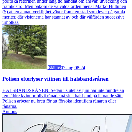
politiska retoriken under lång tid handlat om ansvar, utveckling och
framtidstro. Men bakom de välvalda orden menar Marko Huttunen
(S) att en annan verklighet växer fram: en stad som lever på gamla
meriter, där visionerna har stannat av och där välfärden successivt
urholkas.
Blåljus
07 aug 08:24
Polisen efterlyser vittnen till halsbandsrånen
HALSBANDSRÅNEN. Sedan i slutet av juni har inte mindre än
fem äldre kvinnor blivit rånade på sina halsband på liknande sätt.
Polisen arbetar nu brett för att försöka identifiera rånaren eller
rånarna.
Annons