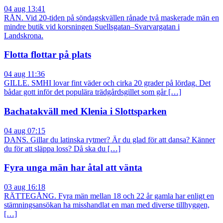
04 aug 13:41
RÅN. Vid 20-tiden på söndagskvällen rånade två maskerade män en
mindre butik vid korsningen Suellsgatan–Svarvargatan i
Landskrona.
Flotta flottar på plats
04 aug 11:36
GILLE. SMHI lovar fint väder och cirka 20 grader på lördag. Det
bådar gott inför det populära trädgårdsgillet som går […]
Bachatakväll med Klenia i Slottsparken
04 aug 07:15
DANS. Gillar du latinska rytmer? Är du glad för att dansa? Känner
du för att släppa loss? Då ska du […]
Fyra unga män har åtal att vänta
03 aug 16:18
RÄTTEGÅNG. Fyra män mellan 18 och 22 år gamla har enligt en
stämningsansökan ha misshandlat en man med diverse tillhyggen,
[…]