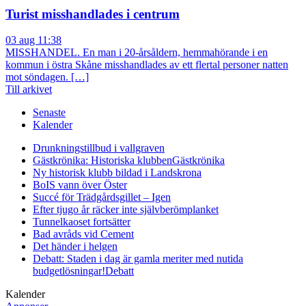
Turist misshandlades i centrum
03 aug 11:38
MISSHANDEL. En man i 20-årsåldern, hemmahörande i en
kommun i östra Skåne misshandlades av ett flertal personer natten
mot söndagen. […]
Till arkivet
Senaste
Kalender
Drunkningstillbud i vallgraven
Gästkrönika: Historiska klubben
Gästkrönika
Ny historisk klubb bildad i Landskrona
BoIS vann över Öster
Succé för Trädgårdsgillet – Igen
Efter tjugo år räcker inte självberöm
planket
Tunnelkaoset fortsätter
Bad avråds vid Cement
Det händer i helgen
Debatt: Staden i dag är gamla meriter med nutida
budgetlösningar!
Debatt
Kalender