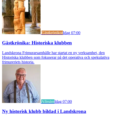
Gästkrönikor
Idag 07:00
Gästkrönika: Historiska klubben
Landskrona Frimurarsamhälle har startat en ny verksamhet, den
Historiska klubben som fokuserar på det operativa och spekulativa
frimureriets historia.
Allmänt
Idag 07:00
Ny historisk klubb bildad i Landskrona