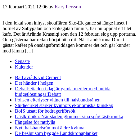
17 februari 2021 12:06
av
Kary Persson
I den lokal som inhyst skoaffären Sko-Elegance så länge huset i
hörnet av Säbygatan och Eriksgatan funnits, har nu öppnat ett litet
kafé. Det är Arlinda Krasniqi som den 12 februari slog upp portarna.
Och gästerna har redan börjat hitta dit. När Landskrona Direkt
gästar kaféet på onsdagsförmiddagen kommer det och går kunder
med jämna […]
Senaste
Kalender
Bad avråds vid Cement
Det händer i helgen
Debatt: Staden i dag är gamla meriter med nutida
budgetlösningar!
Debatt
Polisen efterlyser vittnen till halsbandsrånen
Studiecirkel stärker kvinnors ekonomiska kunskap
BoIS utsatt för bedrägeriförsök
Gästkrönika: När staden glömmer sina spår
Gästkrönika
Fängelse för rattfylla
Nytt halsbandsrån mot äldre kvinna
De beslut som byggde Landskrona
planket