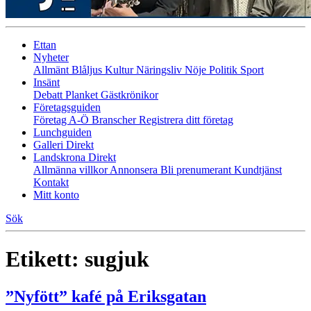
Ettan
Nyheter
Allmänt
Blåljus
Kultur
Näringsliv
Nöje
Politik
Sport
Insänt
Debatt
Planket
Gästkrönikor
Företagsguiden
Företag A-Ö
Branscher
Registrera ditt företag
Lunchguiden
Galleri Direkt
Landskrona Direkt
Allmänna villkor
Annonsera
Bli prenumerant
Kundtjänst
Kontakt
Mitt konto
Sök
Etikett:
sugjuk
”Nyfött” kafé på Eriksgatan