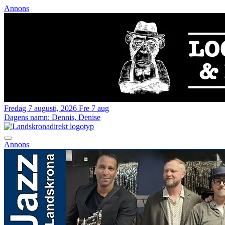
Annons
Fredag 7 augusti, 2026
Fre 7 aug
Dagens namn:
Dennis, Denise
Annons