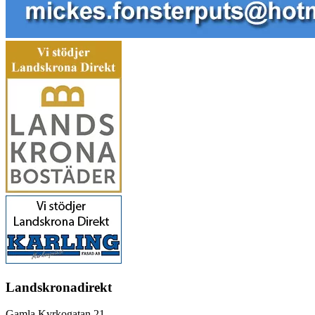
Landskronadirekt
Gamla Kyrkogatan 21,