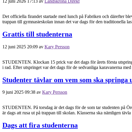
12 juni 2026 17:13
av
Landskrona Direkt
Det officiella firandet startade med lunch på Fabriken och därefter ble
trappan till gymnasieskolan innan det var dags för den traditionella 
Grattis till studenterna
12 juni 2025 20:09
av
Kary Persson
STUDENTEN. Klockan 15 prick var det dags för årets första utspring 
i rad. Efter utspringet var det dags för de sedvanliga karavanerna med 
Studenter tävlar om vem som ska springa u
9 juni 2025 09:38
av
Kary Persson
STUDENTEN. På torsdag är det dags för de som tar studenten på Öresund
är dags att rusa ut på trappan till skolan. Klasserna ska nämligen tävl
Dags att fira studenterna