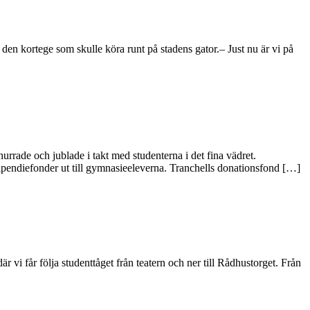
ll den kortege som skulle köra runt på stadens gator.– Just nu är vi på
urrade och jublade i takt med studenterna i det fina vädret.
ipendiefonder ut till gymnasieeleverna. Tranchells donationsfond […]
 vi får följa studenttåget från teatern och ner till Rådhustorget. Från