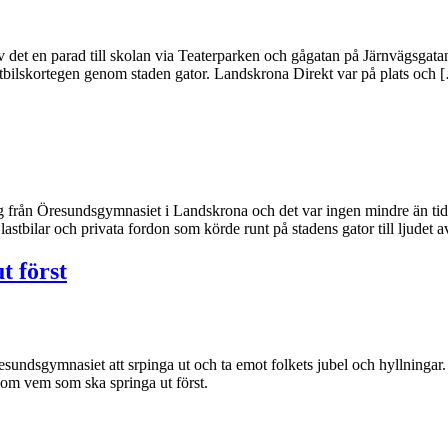
v det en parad till skolan via Teaterparken och gågatan på Järnvägsgatan.
lastbilskortegen genom staden gator. Landskrona Direkt var på plats och 
från Öresundsgymnasiet i Landskrona och det var ingen mindre än tidig
lastbilar och privata fordon som körde runt på stadens gator till ljudet
t först
sgymnasiet att srpinga ut och ta emot folkets jubel och hyllningar. I v
a om vem som ska springa ut först.