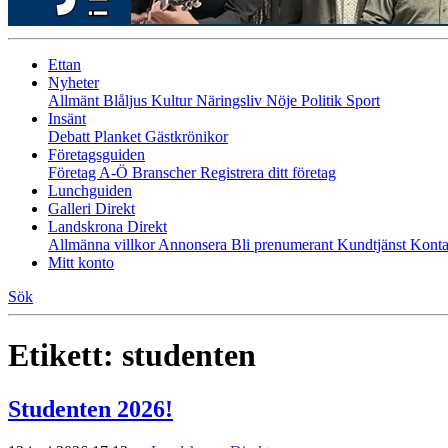
Ettan
Nyheter
Allmänt
Blåljus
Kultur
Näringsliv
Nöje
Politik
Sport
Insänt
Debatt
Planket
Gästkrönikor
Företagsguiden
Företag A-Ö
Branscher
Registrera ditt företag
Lunchguiden
Galleri Direkt
Landskrona Direkt
Allmänna villkor
Annonsera
Bli prenumerant
Kundtjänst
Konta
Mitt konto
Sök
Etikett:
studenten
Studenten 2026!