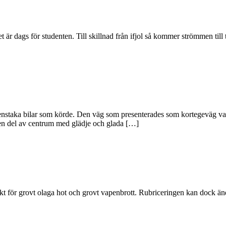
ags för studenten. Till skillnad från ifjol så kommer strömmen till trå
 det enstaka bilar som körde. Den väg som presenterades som kortegeväg va
 en del av centrum med glädje och glada […]
t för grovt olaga hot och grovt vapenbrott. Rubriceringen kan dock änd