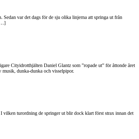
 Sedan var det dags för de sju olika linjerna att springa ut från
[…]
are Cityidrotthjälten Daniel Glantz som ”ropade ut” för åttonde året
 av musik, dunka-dunka och visselpipor.
ilken turordning de springer ut blir dock klart först strax innan det