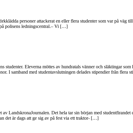
 mörkklädda personer attackerat en eller flera studenter som var på väg ti
 på polisens ledningscentral.– Vi […]
ens studenter. Eleverna möttes av hundratals vänner och släktingar som h
nor. I samband med studentavslutningen delades stipendier från flera st
t av LandskronaJournalen. Det hela tar sin början med studentfirandet där
 det är dags att ge sig av på fest via ett traktor- […]