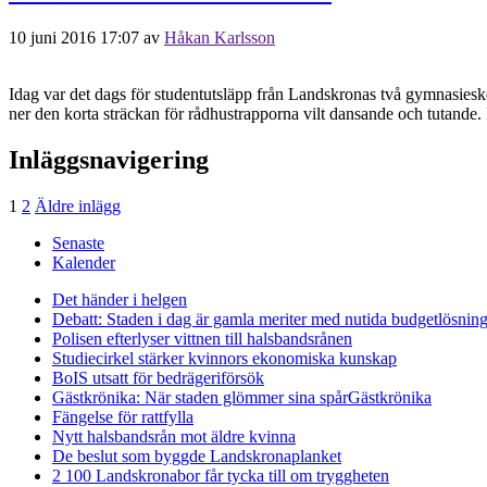
10 juni 2016 17:07
av
Håkan Karlsson
Idag var det dags för studentutsläpp från Landskronas två gymnasieskol
ner den korta sträckan för rådhustrapporna vilt dansande och tutande. 
Inläggsnavigering
1
2
Äldre inlägg
Senaste
Kalender
Det händer i helgen
Debatt: Staden i dag är gamla meriter med nutida budgetlösning
Polisen efterlyser vittnen till halsbandsrånen
Studiecirkel stärker kvinnors ekonomiska kunskap
BoIS utsatt för bedrägeriförsök
Gästkrönika: När staden glömmer sina spår
Gästkrönika
Fängelse för rattfylla
Nytt halsbandsrån mot äldre kvinna
De beslut som byggde Landskrona
planket
2 100 Landskronabor får tycka till om tryggheten