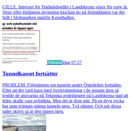
GILLE. Intresset för Trädgårdsgillet i Landskrona växer för varje år.
Strax efter lördagens invigning klockan tio på förmiddagen var det
fullt i Slottsparken utanför Konsthallen.
Allmänt
Idag 07:27
Tunnelkaoset fortsätter
PROBLEM. Följetången om tunneln under Österleden fortsätter.
Efter att det varit kaos med översvämningar i de senaste åren så
trodde de ansvariga på Tekniska avdelningen på Landskrona stad att
felen skulle vara avhjälpta. Men det är dom inte. På en dryg vecka
har man tvingats stänga tunneln igen. Två gånger. Och när dessa
rader skrivs så är den öppen igen.