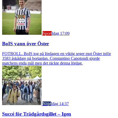
Sport
Idag 17:09
BoIS vann över Öster
FOTBOLL. BoIS tog på lördagen en viktig seger mot Öster inför
3583 åskådare på bortaplan. Constantino Capotondi gjorde
matchens enda mål men det räckte denna lördag.
Nöje
Idag 14:37
Succé för Trädgårdsgillet – Igen