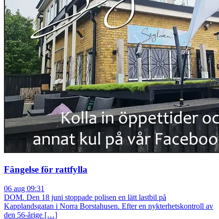
Fängelse för rattfylla
06 aug 09:31
DOM. Den 18 juni stoppade polisen en lätt lastbil på
Kapplandsgatan i Norra Borstahusen. Efter en nykterhetskontroll av
den 56-årige […]