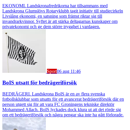
EKONOMI. Landskronafredrikorna har tillsammans med
Landskrona Glumslövs Rotaryklubb tagit initiativ till studiecirkeln
Livslång ekonomi, en satsning som främst riktar sig till
invandrarkvinnor. Syftet är att stärka deltagarnas kunskaper om
privatekonomi och ge dem större trygghet i vardagen.
Sport
06 aug 11:46
BoIS utsatt för bedrägeriförsök
BEDRÄGERI. Landskrona BoIS är en av flera svenska
fotbollsklubbar som utsatts för ett avancerat bedrägeriförsök där en
person utgett sig för att vara FC Groningens tekniske direktör
Mohammed Allach. BoIS lyckades dock klura ut att det rörde sig
om ett bedrägeriförsök och några pengar ska inte ha gått förlorade.