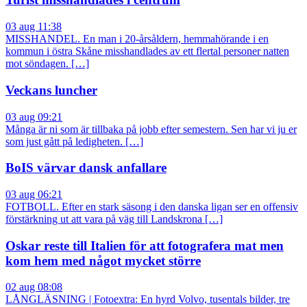
03 aug 11:38
MISSHANDEL. En man i 20-årsåldern, hemmahörande i en
kommun i östra Skåne misshandlades av ett flertal personer natten
mot söndagen. […]
Veckans luncher
03 aug 09:21
Många är ni som är tillbaka på jobb efter semestern. Sen har vi ju er
som just gått på ledigheten. […]
BoIS värvar dansk anfallare
03 aug 06:21
FOTBOLL. Efter en stark säsong i den danska ligan ser en offensiv
förstärkning ut att vara på väg till Landskrona […]
Oskar reste till Italien för att fotografera mat men
kom hem med något mycket större
02 aug 08:08
LÅNGLÄSNING | Fotoextra: En hyrd Volvo, tusentals bilder, tre