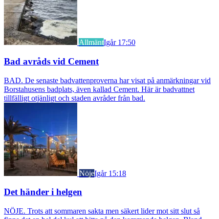
Allmänt
Igår 17:50
Bad avråds vid Cement
BAD. De senaste badvattenproverna har visat på anmärkningar vid
Borstahusens badplats, även kallad Cement. Här är badvattnet
tillfälligt otjänligt och staden avråder från bad.
Nöje
Igår 15:18
Det händer i helgen
NÖJE. Trots att sommaren sakta men säkert lider mot sitt slut så