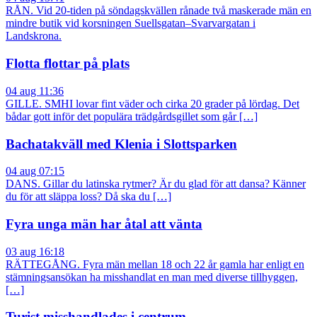
RÅN. Vid 20-tiden på söndagskvällen rånade två maskerade män en
mindre butik vid korsningen Suellsgatan–Svarvargatan i
Landskrona.
Flotta flottar på plats
04 aug 11:36
GILLE. SMHI lovar fint väder och cirka 20 grader på lördag. Det
bådar gott inför det populära trädgårdsgillet som går […]
Bachatakväll med Klenia i Slottsparken
04 aug 07:15
DANS. Gillar du latinska rytmer? Är du glad för att dansa? Känner
du för att släppa loss? Då ska du […]
Fyra unga män har åtal att vänta
03 aug 16:18
RÄTTEGÅNG. Fyra män mellan 18 och 22 år gamla har enligt en
stämningsansökan ha misshandlat en man med diverse tillhyggen,
[…]
Turist misshandlades i centrum