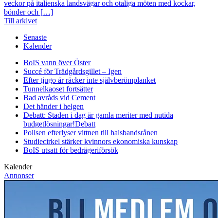
veckor på italienska landsvägar och otaliga möten med kockar,
bönder och […]
Till arkivet
Senaste
Kalender
BoIS vann över Öster
Succé för Trädgårdsgillet – Igen
Efter tjugo år räcker inte självberöm
planket
Tunnelkaoset fortsätter
Bad avråds vid Cement
Det händer i helgen
Debatt: Staden i dag är gamla meriter med nutida
budgetlösningar!
Debatt
Polisen efterlyser vittnen till halsbandsrånen
Studiecirkel stärker kvinnors ekonomiska kunskap
BoIS utsatt för bedrägeriförsök
Kalender
Annonser