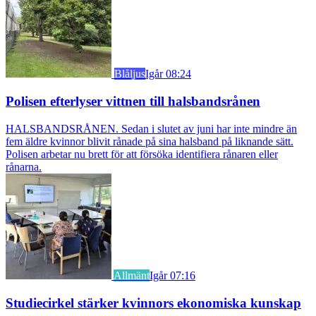
Blåljus
Igår 08:24
Polisen efterlyser vittnen till halsbandsrånen
HALSBANDSRÅNEN. Sedan i slutet av juni har inte mindre än
fem äldre kvinnor blivit rånade på sina halsband på liknande sätt.
Polisen arbetar nu brett för att försöka identifiera rånaren eller
rånarna.
Allmänt
Igår 07:16
Studiecirkel stärker kvinnors ekonomiska kunskap