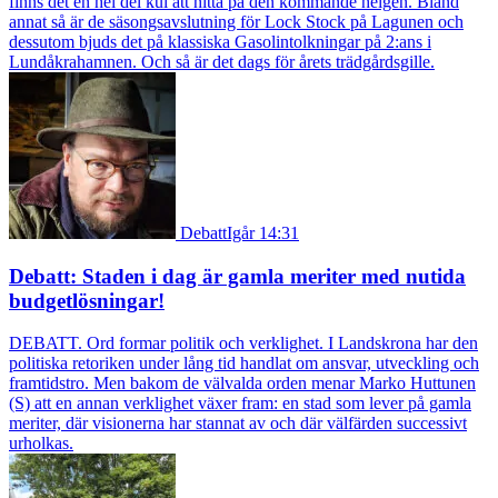
finns det en hel del kul att hitta på den kommande helgen. Bland
annat så är de säsongsavslutning för Lock Stock på Lagunen och
dessutom bjuds det på klassiska Gasolintolkningar på 2:ans i
Lundåkrahamnen. Och så är det dags för årets trädgårdsgille.
Debatt
Igår 14:31
Debatt: Staden i dag är gamla meriter med nutida
budgetlösningar!
DEBATT. Ord formar politik och verklighet. I Landskrona har den
politiska retoriken under lång tid handlat om ansvar, utveckling och
framtidstro. Men bakom de välvalda orden menar Marko Huttunen
(S) att en annan verklighet växer fram: en stad som lever på gamla
meriter, där visionerna har stannat av och där välfärden successivt
urholkas.