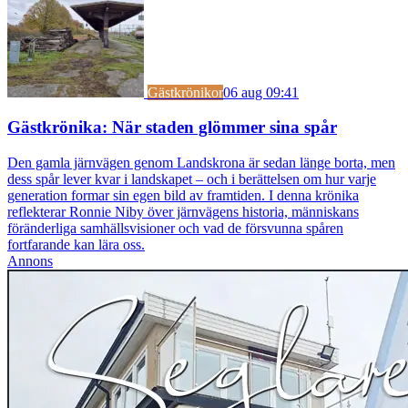
Gästkrönikor
06 aug 09:41
Gästkrönika: När staden glömmer sina spår
Den gamla järnvägen genom Landskrona är sedan länge borta, men
dess spår lever kvar i landskapet – och i berättelsen om hur varje
generation formar sin egen bild av framtiden. I denna krönika
reflekterar Ronnie Niby över järnvägens historia, människans
föränderliga samhällsvisioner och vad de försvunna spåren
fortfarande kan lära oss.
Annons