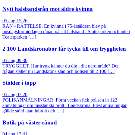
Nytt halsbandsrån mot äldre kvinna
05 aug 15:26
RÅN - RÄTTELSE. En kvinna i 75-årsåldern blev på
onsdagsförmiddagen rånad på sitt halsband i Slottsparken och inte i
Teaterparken […]
2 100 Landskronabor får tycka till om tryggheten
05 aug 09:30
TRYGGHET. Hur trygg känner du dig i ditt närområde? Den
frågan ställer nu Landskrona stad och polisen till 2 100 […]
Stölder i topp
05 aug 07:20
POLISANMÄLNINGAR. Förra veckan fick polisen in 122
anmälningar om misstänkta brott i Landskrona. Flest anmälningar
gällde stöld utan inbrott och […]
Butik på väster rånad
04 aug 13:41