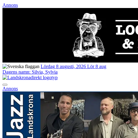
Annons
Lördag 8 augusti, 2026
Lör 8 aug
Dagens namn:
Silvia, Sylvia
Annons