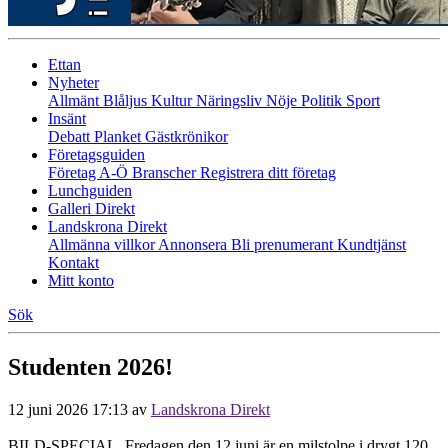
Ettan
Nyheter
Allmänt
Blåljus
Kultur
Näringsliv
Nöje
Politik
Sport
Insänt
Debatt
Planket
Gästkrönikor
Företagsguiden
Företag A-Ö
Branscher
Registrera ditt företag
Lunchguiden
Galleri Direkt
Landskrona Direkt
Allmänna villkor
Annonsera
Bli prenumerant
Kundtjänst
Kontakt
Mitt konto
Sök
Studenten 2026!
12 juni 2026 17:13
av
Landskrona Direkt
BILD-SPECIAL. Fredagen den 12 juni är en milstolpe i drygt 120