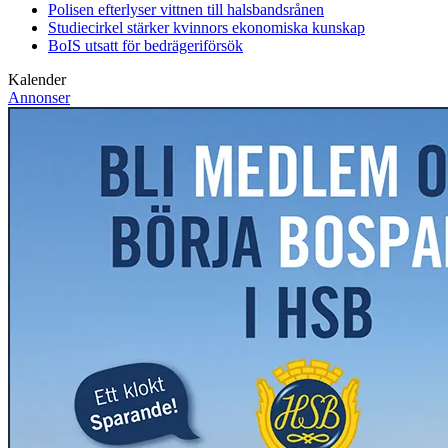
Polisen efterlyser vittnen till halsbandsrånen
Studiecirkel stärker kvinnors ekonomiska kunskap
BoIS utsatt för bedrägeriförsök
Kalender
Annonser