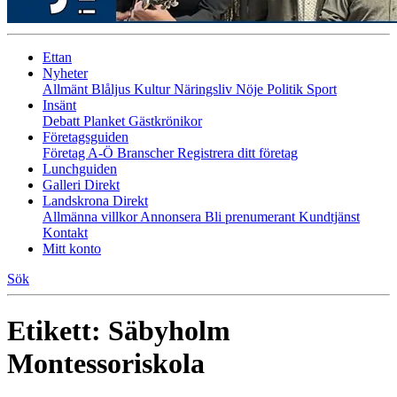
Ettan
Nyheter
Allmänt
Blåljus
Kultur
Näringsliv
Nöje
Politik
Sport
Insänt
Debatt
Planket
Gästkrönikor
Företagsguiden
Företag A-Ö
Branscher
Registrera ditt företag
Lunchguiden
Galleri Direkt
Landskrona Direkt
Allmänna villkor
Annonsera
Bli prenumerant
Kundtjänst
Kontakt
Mitt konto
Sök
Etikett:
Säbyholm
Montessoriskola