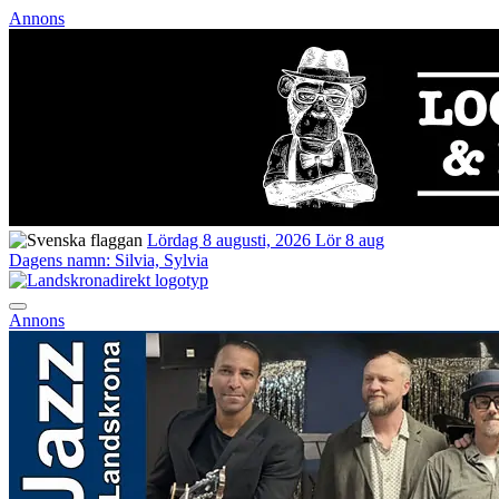
Annons
Lördag 8 augusti, 2026
Lör 8 aug
Dagens namn:
Silvia, Sylvia
Annons