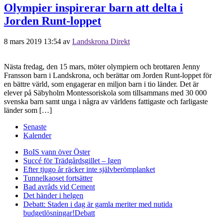
Olympier inspirerar barn att delta i
Jorden Runt-loppet
8 mars 2019 13:54
av
Landskrona Direkt
Nästa fredag, den 15 mars, möter olympiern och brottaren Jenny
Fransson barn i Landskrona, och berättar om Jorden Runt-loppet för
en bättre värld, som engagerar en miljon barn i tio länder. Det är
elever på Säbyholm Montessoriskola som tillsammans med 30 000
svenska barn samt unga i några av världens fattigaste och farligaste
länder som […]
Senaste
Kalender
BoIS vann över Öster
Succé för Trädgårdsgillet – Igen
Efter tjugo år räcker inte självberöm
planket
Tunnelkaoset fortsätter
Bad avråds vid Cement
Det händer i helgen
Debatt: Staden i dag är gamla meriter med nutida
budgetlösningar!
Debatt