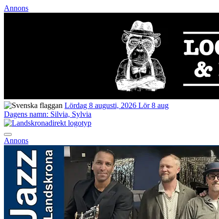
Annons
Lördag 8 augusti, 2026
Lör 8 aug
Dagens namn:
Silvia, Sylvia
Annons