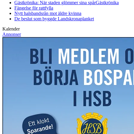
Gästkrönika: När staden glömmer sina spår
Gästkrönika
Fängelse för rattfylla
Nytt halsbandsrån mot äldre kvinna
De beslut som byggde Landskrona
planket
Kalender
Annonser