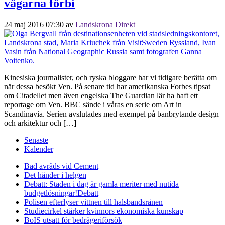
vägarna förbi
24 maj 2016 07:30
av
Landskrona Direkt
Kinesiska journalister, och ryska bloggare har vi tidigare berätta om
när dessa besökt Ven. På senare tid har amerikanska Forbes tipsat
om Citadellet men även engelska The Guardian lär ha haft ett
reportage om Ven. BBC sände i våras en serie om Art in
Scandinavia. Serien avslutades med exempel på banbrytande design
och arkitektur och […]
Senaste
Kalender
Bad avråds vid Cement
Det händer i helgen
Debatt: Staden i dag är gamla meriter med nutida
budgetlösningar!
Debatt
Polisen efterlyser vittnen till halsbandsrånen
Studiecirkel stärker kvinnors ekonomiska kunskap
BoIS utsatt för bedrägeriförsök