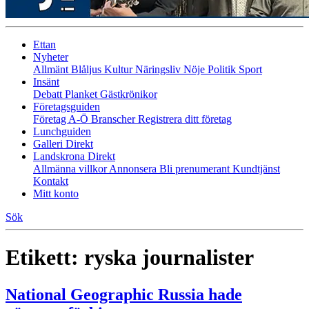
Ettan
Nyheter
Allmänt
Blåljus
Kultur
Näringsliv
Nöje
Politik
Sport
Insänt
Debatt
Planket
Gästkrönikor
Företagsguiden
Företag A-Ö
Branscher
Registrera ditt företag
Lunchguiden
Galleri Direkt
Landskrona Direkt
Allmänna villkor
Annonsera
Bli prenumerant
Kundtjänst
Kontakt
Mitt konto
Sök
Etikett:
ryska journalister
National Geographic Russia hade