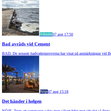
Allmänt
07 aug 17:50
Bad avråds vid Cement
BAD. De senaste badvattenproverna har visat på anmärkningar vid Borst
Nöje
07 aug 15:18
Det händer i helgen
NÖJE. Trots att sommaren sakta men säkert lider mot sitt slut så fin