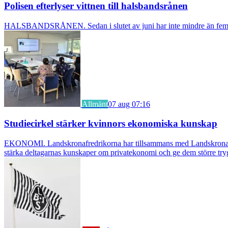
Polisen efterlyser vittnen till halsbandsrånen
HALSBANDSRÅNEN. Sedan i slutet av juni har inte mindre än fem äldre k
Allmänt
07 aug 07:16
Studiecirkel stärker kvinnors ekonomiska kunskap
EKONOMI. Landskronafredrikorna har tillsammans med Landskrona Glumsl
stärka deltagarnas kunskaper om privatekonomi och ge dem större try