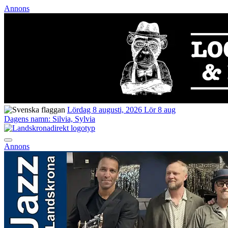
Annons
Lördag 8 augusti, 2026
Lör 8 aug
Dagens namn:
Silvia, Sylvia
Annons