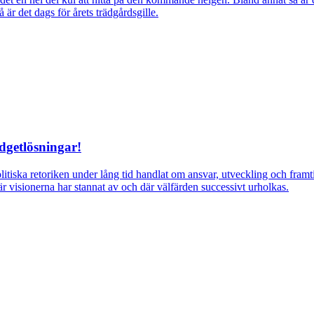
r det dags för årets trädgårdsgille.
dgetlösningar!
itiska retoriken under lång tid handlat om ansvar, utveckling och fra
r visionerna har stannat av och där välfärden successivt urholkas.