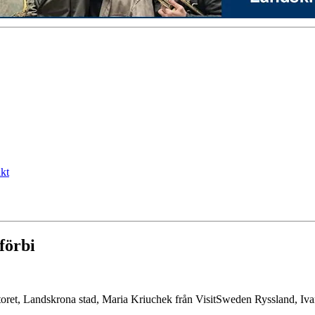
kt
förbi