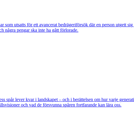
om utsatts för ett avancerat bedrägeriförsök där en person utgett si
ch några pengar ska inte ha gått förlorade.
pår lever kvar i landskapet – och i berättelsen om hur varje generatio
lsvisioner och vad de försvunna spåren fortfarande kan lära oss.