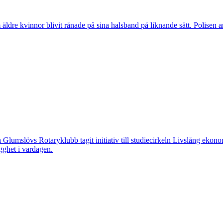
vinnor blivit rånade på sina halsband på liknande sätt. Polisen arbeta
övs Rotaryklubb tagit initiativ till studiecirkeln Livslång ekonomi, e
gghet i vardagen.