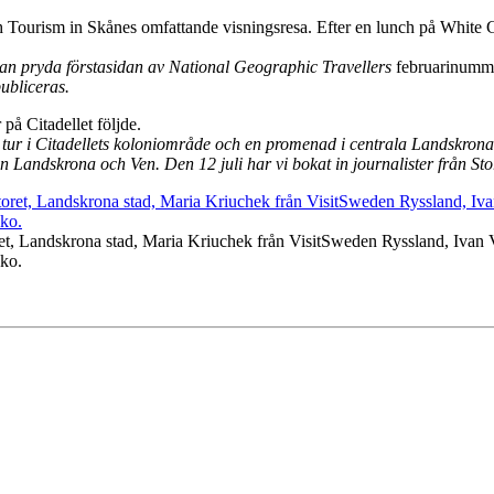
ourism in Skånes omfattande visningsresa. Efter en lunch på White Gu
an pryda förstasidan av National Geographic Travellers
februarinumme
ubliceras.
på Citadellet följde.
 tur i Citadellets koloniområde och en promenad i centrala Landskrona
 Landskrona och Ven. Den 12 juli har vi bokat in journalister från Stor
ret, Landskrona stad, Maria Kriuchek från VisitSweden Ryssland, Ivan 
ko.