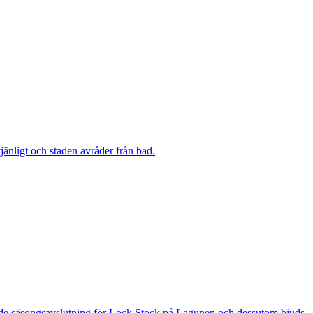
änligt och staden avråder från bad.
 är de säsongsavslutning för Lock Stock på Lagunen och dessutom bjuds