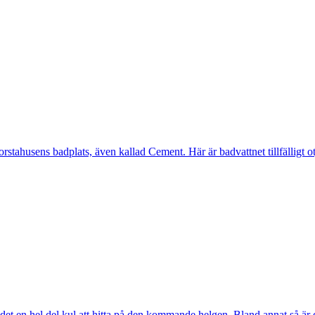
ahusens badplats, även kallad Cement. Här är badvattnet tillfälligt otj
ns det en hel del kul att hitta på den kommande helgen. Bland annat så