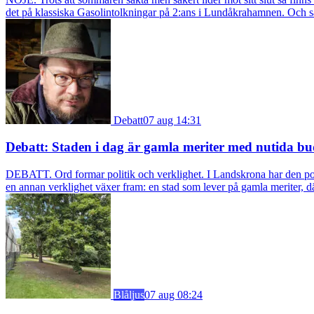
det på klassiska Gasolintolkningar på 2:ans i Lundåkrahamnen. Och så ä
Debatt
07 aug 14:31
Debatt: Staden i dag är gamla meriter med nutida bu
DEBATT. Ord formar politik och verklighet. I Landskrona har den pol
en annan verklighet växer fram: en stad som lever på gamla meriter, dä
Blåljus
07 aug 08:24