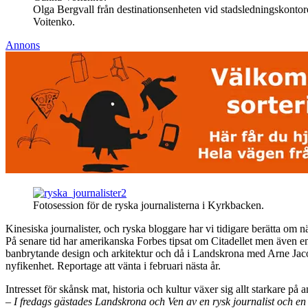
Olga Bergvall från destinationsenheten vid stadsledningskonto
Voitenko.
Annons
Fotosession för de ryska journalisterna i Kyrkbacken.
Kinesiska journalister, och ryska bloggare har vi tidigare berätta om 
På senare tid har amerikanska Forbes tipsat om Citadellet men även e
banbrytande design och arkitektur och då i Landskrona med Arne Jacob
nyfikenhet. Reportage att vänta i februari nästa år.
Intresset för skånsk mat, historia och kultur växer sig allt starkare på 
– I fredags gästades Landskrona och Ven av en rysk journalist och en