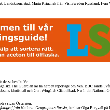
ret, Landskrona stad, Maria Kriuchek från VisitSweden Ryssland, Ivan
när dessa besökt Ven.
ngelska The Guardian lär ha haft ett reportage om Ven. BBC sände i vå
sens idrottshall och Gert Wingårds Citadellbad. Nu är det National Ge
andra sidan Östersjön.
 fotograf från National Geographics Russia,
berättar Olga Bergvall på 