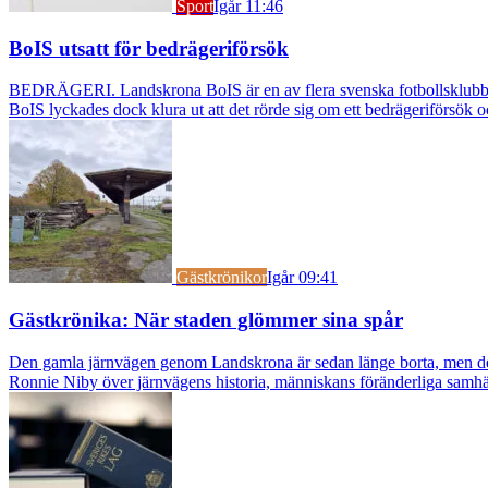
Sport
Igår 11:46
BoIS utsatt för bedrägeriförsök
BEDRÄGERI. Landskrona BoIS är en av flera svenska fotbollsklubbar s
BoIS lyckades dock klura ut att det rörde sig om ett bedrägeriförsök o
Gästkrönikor
Igår 09:41
Gästkrönika: När staden glömmer sina spår
Den gamla järnvägen genom Landskrona är sedan länge borta, men dess s
Ronnie Niby över järnvägens historia, människans föränderliga samhäl