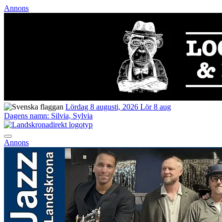
Annons
Lördag 8 augusti, 2026
Lör 8 aug
Dagens namn:
Silvia, Sylvia
Annons