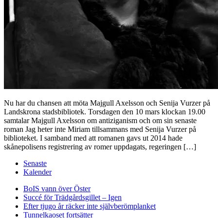
Nu har du chansen att möta Majgull Axelsson och Senija Vurzer på
Landskrona stadsbibliotek. Torsdagen den 10 mars klockan 19.00
samtalar Majgull Axelsson om antiziganism och om sin senaste
roman Jag heter inte Miriam tillsammans med Senija Vurzer på
biblioteket. I samband med att romanen gavs ut 2014 hade
skånepolisens registrering av romer uppdagats, regeringen […]
Senaste
Kalender
BoIS vann över Öster
Succé för Trädgårdsgillet – Igen
Efter tjugo år räcker inte självberöm
planket
Tunnelkaoset fortsätter