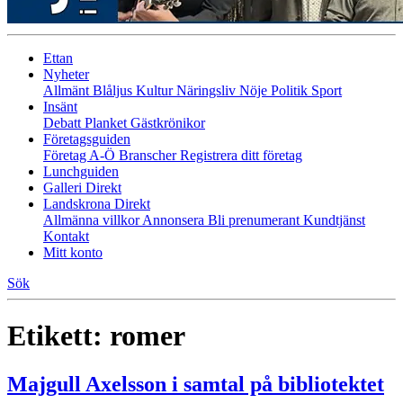
Ettan
Nyheter
Allmänt
Blåljus
Kultur
Näringsliv
Nöje
Politik
Sport
Insänt
Debatt
Planket
Gästkrönikor
Företagsguiden
Företag A-Ö
Branscher
Registrera ditt företag
Lunchguiden
Galleri Direkt
Landskrona Direkt
Allmänna villkor
Annonsera
Bli prenumerant
Kundtjänst
Kontakt
Mitt konto
Sök
Etikett:
romer
Majgull Axelsson i samtal på bibliotektet