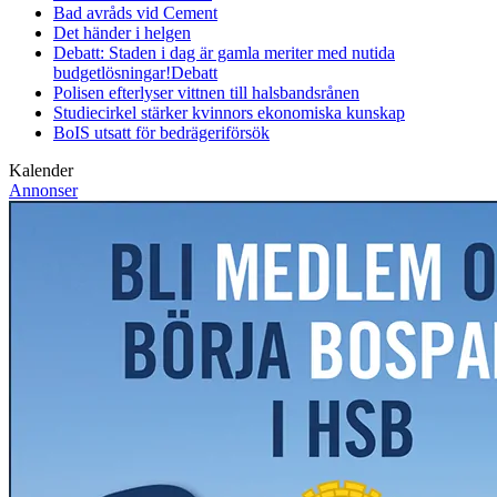
Bad avråds vid Cement
Det händer i helgen
Debatt: Staden i dag är gamla meriter med nutida
budgetlösningar!
Debatt
Polisen efterlyser vittnen till halsbandsrånen
Studiecirkel stärker kvinnors ekonomiska kunskap
BoIS utsatt för bedrägeriförsök
Kalender
Annonser