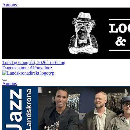
Annons
Torsdag 6 augusti, 2026
Tor 6 aug
Dagens namn:
Alfons, Inez
Annons