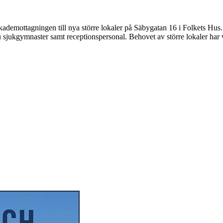
tsskademottagningen till nya större lokaler på Säbygatan 16 i Folkets H
 sjukgymnaster samt receptionspersonal. Behovet av större lokaler har va