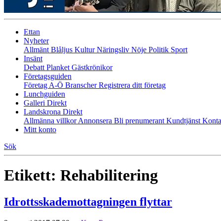
Ettan
Nyheter
Allmänt
Blåljus
Kultur
Näringsliv
Nöje
Politik
Sport
Insänt
Debatt
Planket
Gästkrönikor
Företagsguiden
Företag A-Ö
Branscher
Registrera ditt företag
Lunchguiden
Galleri Direkt
Landskrona Direkt
Allmänna villkor
Annonsera
Bli prenumerant
Kundtjänst
Konta
Mitt konto
Sök
Etikett:
Rehabilitering
Idrottsskademottagningen flyttar