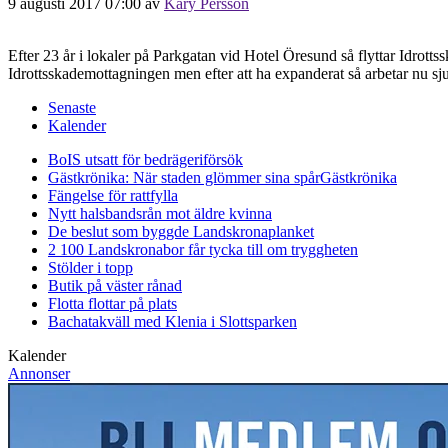
9 augusti 2017 07:00
av
Kary Persson
Efter 23 år i lokaler på Parkgatan vid Hotel Öresund så flyttar Idrot
Idrottsskademottagningen men efter att ha expanderat så arbetar nu sju
Senaste
Kalender
BoIS utsatt för bedrägeriförsök
Gästkrönika: När staden glömmer sina spår
Gästkrönika
Fängelse för rattfylla
Nytt halsbandsrån mot äldre kvinna
De beslut som byggde Landskrona
planket
2 100 Landskronabor får tycka till om tryggheten
Stölder i topp
Butik på väster rånad
Flotta flottar på plats
Bachatakväll med Klenia i Slottsparken
Kalender
Annonser