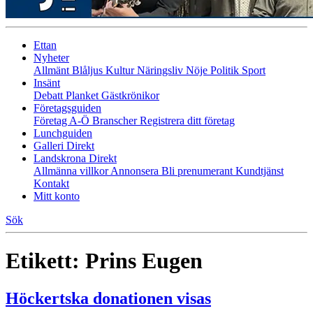
Ettan
Nyheter
Allmänt
Blåljus
Kultur
Näringsliv
Nöje
Politik
Sport
Insänt
Debatt
Planket
Gästkrönikor
Företagsguiden
Företag A-Ö
Branscher
Registrera ditt företag
Lunchguiden
Galleri Direkt
Landskrona Direkt
Allmänna villkor
Annonsera
Bli prenumerant
Kundtjänst
Kontakt
Mitt konto
Sök
Etikett:
Prins Eugen
Höckertska donationen visas