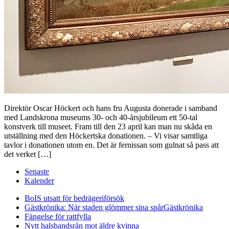
Direktör Oscar Höckert och hans fru Augusta donerade i samband
med Landskrona museums 30- och 40-årsjubileum ett 50-tal
konstverk till museet. Fram till den 23 april kan man nu skåda en
utställning med den Höckertska donationen. – Vi visar samtliga
tavlor i donationen utom en. Det är fernissan som gulnat så pass att
det verket […]
Senaste
Kalender
BoIS utsatt för bedrägeriförsök
Gästkrönika: När staden glömmer sina spår
Gästkrönika
Fängelse för rattfylla
Nytt halsbandsrån mot äldre kvinna