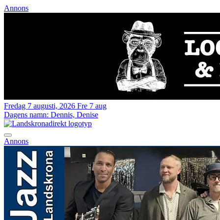
Annons
Fredag 7 augusti, 2026
Fre 7 aug
Dagens namn:
Dennis, Denise
Annons