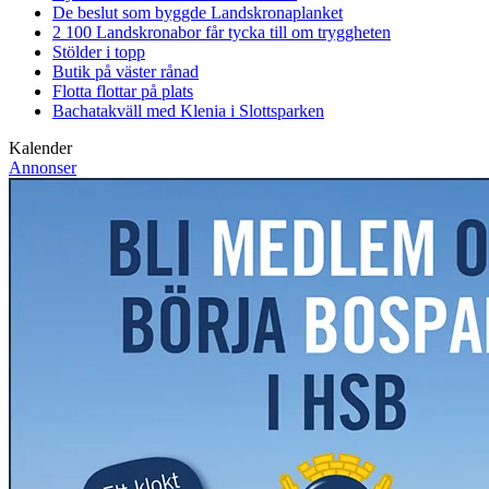
De beslut som byggde Landskrona
planket
2 100 Landskronabor får tycka till om tryggheten
Stölder i topp
Butik på väster rånad
Flotta flottar på plats
Bachatakväll med Klenia i Slottsparken
Kalender
Annonser