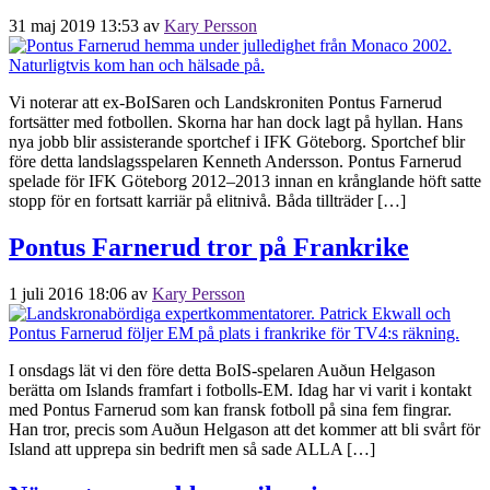
31 maj 2019 13:53
av
Kary Persson
Vi noterar att ex-BoISaren och Landskroniten Pontus Farnerud
fortsätter med fotbollen. Skorna har han dock lagt på hyllan. Hans
nya jobb blir assisterande sportchef i IFK Göteborg. Sportchef blir
före detta landslagsspelaren Kenneth Andersson. Pontus Farnerud
spelade för IFK Göteborg 2012–2013 innan en krånglande höft satte
stopp för en fortsatt karriär på elitnivå. Båda tillträder […]
Pontus Farnerud tror på Frankrike
1 juli 2016 18:06
av
Kary Persson
I onsdags lät vi den före detta BoIS-spelaren Auðun Helgason
berätta om Islands framfart i fotbolls-EM. Idag har vi varit i kontakt
med Pontus Farnerud som kan fransk fotboll på sina fem fingrar.
Han tror, precis som Auðun Helgason att det kommer att bli svårt för
Island att upprepa sin bedrift men så sade ALLA […]