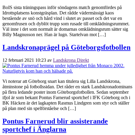
BoIS sista träningspass inför söndagens match genomfördes på
Idrottsplatsens konstgräsplan. Det rådde vädermässigt kaos
bestående av snö och hård vind i slutet av passet och det var en
genomfrusen och dyblöt trupp som rusade till omklädningsrummet.
Väl inne i det som normalt är domarnas omklädningsrum sätter sig
Billy Magnusson ner. Han är lugn. Startelvan mot […]
Landskronaprägel på Göteborgsfotbollen
12 februari 2021 10:23
av
Landskrona Direkt
Vi noterar att Göteborg snart kan titulera sig Lilla Landskrona,
åtminstone på fotbollssidan. Det råder en stark Landskronadominans
på flera ledande poster inom Göteborgsfotbollen. Sedan september
ifjol är som bekant Pontus Farnerud sportchef i IFK Göteborg och i
BK Häcken är det lagkapten Rasmus Lindgren som styr och ställer
på plan med sin spelförståelse och […]
Pontus Farnerud blir assisterande
sportchef i Änglarna