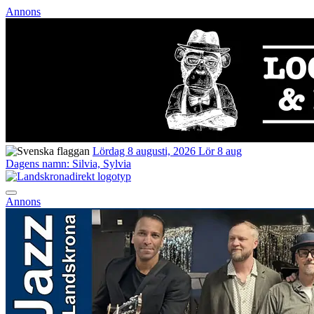
Annons
Lördag 8 augusti, 2026
Lör 8 aug
Dagens namn:
Silvia, Sylvia
Annons