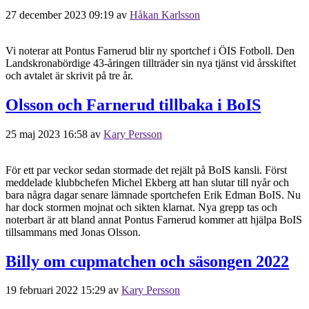
27 december 2023 09:19
av
Håkan Karlsson
Vi noterar att Pontus Farnerud blir ny sportchef i ÖIS Fotboll. Den
Landskronabördige 43-åringen tillträder sin nya tjänst vid årsskiftet
och avtalet är skrivit på tre år.
Olsson och Farnerud tillbaka i BoIS
25 maj 2023 16:58
av
Kary Persson
För ett par veckor sedan stormade det rejält på BoIS kansli. Först
meddelade klubbchefen Michel Ekberg att han slutar till nyår och
bara några dagar senare lämnade sportchefen Erik Edman BoIS. Nu
har dock stormen mojnat och sikten klarnat. Nya grepp tas och
noterbart är att bland annat Pontus Farnerud kommer att hjälpa BoIS
tillsammans med Jonas Olsson.
Billy om cupmatchen och säsongen 2022
19 februari 2022 15:29
av
Kary Persson