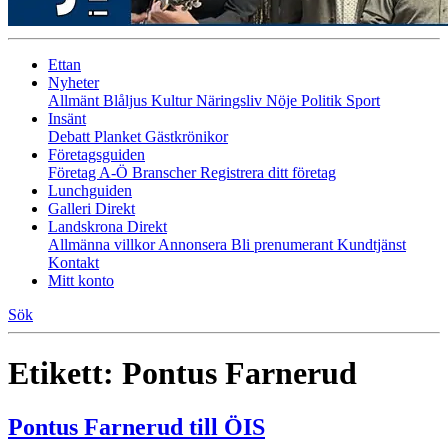
Ettan
Nyheter
Allmänt
Blåljus
Kultur
Näringsliv
Nöje
Politik
Sport
Insänt
Debatt
Planket
Gästkrönikor
Företagsguiden
Företag A-Ö
Branscher
Registrera ditt företag
Lunchguiden
Galleri Direkt
Landskrona Direkt
Allmänna villkor
Annonsera
Bli prenumerant
Kundtjänst
Kontakt
Mitt konto
Sök
Etikett:
Pontus Farnerud
Pontus Farnerud till ÖIS