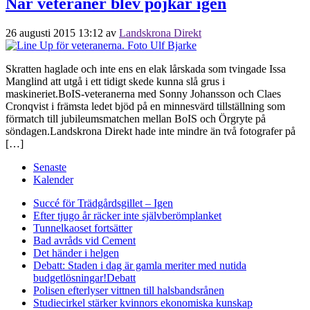
När veteraner blev pojkar igen
26 augusti 2015 13:12
av
Landskrona Direkt
Skratten haglade och inte ens en elak lårskada som tvingade Issa
Manglind att utgå i ett tidigt skede kunna slå grus i
maskineriet.BoIS-veteranerna med Sonny Johansson och Claes
Cronqvist i främsta ledet bjöd på en minnesvärd tillställning som
förmatch till jubileumsmatchen mellan BoIS och Örgryte på
söndagen.Landskrona Direkt hade inte mindre än två fotografer på
[…]
Senaste
Kalender
Succé för Trädgårdsgillet – Igen
Efter tjugo år räcker inte självberöm
planket
Tunnelkaoset fortsätter
Bad avråds vid Cement
Det händer i helgen
Debatt: Staden i dag är gamla meriter med nutida
budgetlösningar!
Debatt
Polisen efterlyser vittnen till halsbandsrånen
Studiecirkel stärker kvinnors ekonomiska kunskap