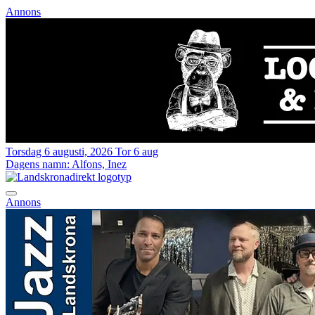
Annons
Torsdag 6 augusti, 2026
Tor 6 aug
Dagens namn:
Alfons, Inez
Annons