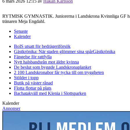
6 mars 2026 12:15
av
Håkan Karlsson
RYTMISK GYMNASTIK. Juniorerna i Landskrona Kvinnliga GF har nylig
tränaren Meja Engdahl.
Senaste
Kalender
BoIS utsatt för bedrägeriförsök
Gästkrönika: När staden glömmer sina spår
Gästkrönika
Fängelse för rattfylla
Nytt halsbandsrån mot äldre kvinna
De beslut som byggde Landskrona
planket
2 100 Landskronabor får tycka till om tryggheten
Stölder i topp
Butik på väster rånad
Flotta flottar på plats
Bachatakväll med Klenia i Slottsparken
Kalender
Annonser