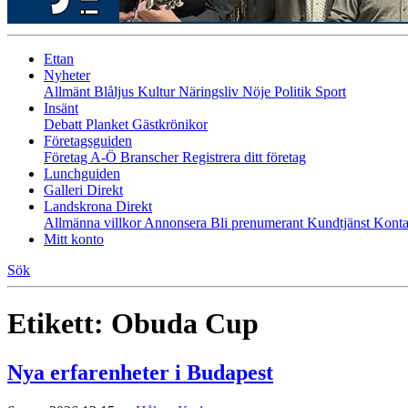
Ettan
Nyheter
Allmänt
Blåljus
Kultur
Näringsliv
Nöje
Politik
Sport
Insänt
Debatt
Planket
Gästkrönikor
Företagsguiden
Företag A-Ö
Branscher
Registrera ditt företag
Lunchguiden
Galleri Direkt
Landskrona Direkt
Allmänna villkor
Annonsera
Bli prenumerant
Kundtjänst
Konta
Mitt konto
Sök
Etikett:
Obuda Cup
Nya erfarenheter i Budapest