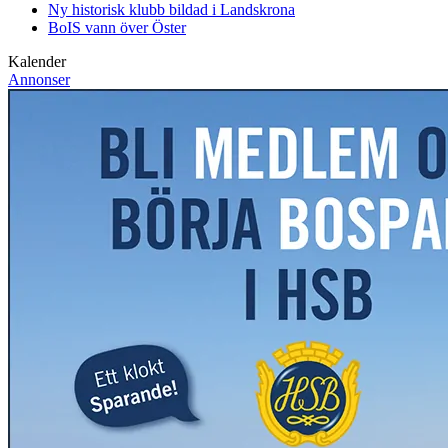
Ny historisk klubb bildad i Landskrona
BoIS vann över Öster
Kalender
Annonser