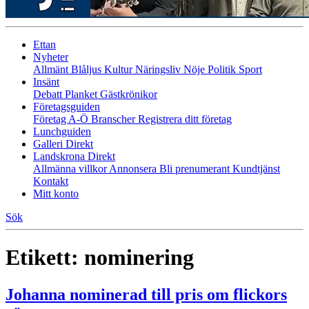
Ettan
Nyheter
Allmänt
Blåljus
Kultur
Näringsliv
Nöje
Politik
Sport
Insänt
Debatt
Planket
Gästkrönikor
Företagsguiden
Företag A-Ö
Branscher
Registrera ditt företag
Lunchguiden
Galleri Direkt
Landskrona Direkt
Allmänna villkor
Annonsera
Bli prenumerant
Kundtjänst
Kontakt
Mitt konto
Sök
Etikett:
nominering
Johanna nominerad till pris om flickors