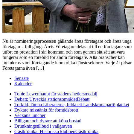
Nu är nomineringsprocessen gällande årets företagare och årets unga
företagare i full gång. Årets Företagare delas ut till en företagare som
utfört en prestation i sin kommun och som genom sitt sätt att vara
fungerar som en förebild för andra företagare. Alla branscher kan
premieras samt företagande inom olika tjänstesektorer. Varje år prisar
Företagarna även […]
Senaste
Kalender
Tonie Lewenhaupt får stadens hedersmedalj
Debatt: Utveckla stationsområdet
Debatt
Torkild, lämna Liberalerna, bilda ett Landskronaparti!
planket
Dykare misstänkt för forntidsbrott
Veckans luncher
Billigare och dyrare att köpa bostad
Drunkningstillbud i vallgraven
Gästkrönika: Historiska klubben
Gästkrönika