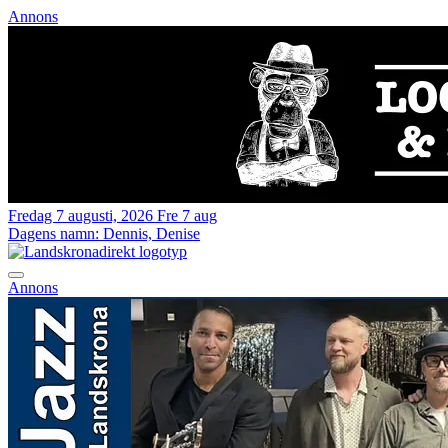
Annons
Fredag 7 augusti, 2026
Fre 7 aug
Dagens namn:
Dennis, Denise
Annons