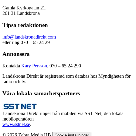
Gamla Kyrkogatan 21,
261 31 Landskrona
Tipsa redaktionen
info@landskronadirekt.com
eller ring 070 – 65 24 291
Annonsera
Kontakta
Kary Persson
, 070 – 65 24 290
Landskrona Direkt är registrerad som databas hos Myndigheten för
radio och tv.
Våra lokala samarbetspartners
Landskrona Direkt ringer från mobilen via SST Net, den lokala
mobiloperatören
www.sstnet.se
.
© 2026 Zebra Media HB
Cookie inställningar