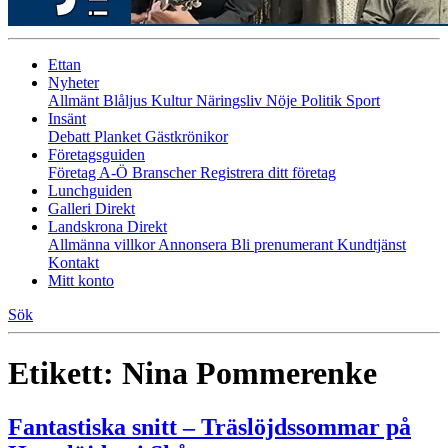
Ettan
Nyheter
Allmänt
Blåljus
Kultur
Näringsliv
Nöje
Politik
Sport
Insänt
Debatt
Planket
Gästkrönikor
Företagsguiden
Företag A-Ö
Branscher
Registrera ditt företag
Lunchguiden
Galleri Direkt
Landskrona Direkt
Allmänna villkor
Annonsera
Bli prenumerant
Kundtjänst
Kontakt
Mitt konto
Sök
Etikett:
Nina Pommerenke
Fantastiska snitt – Träslöjdssommar på