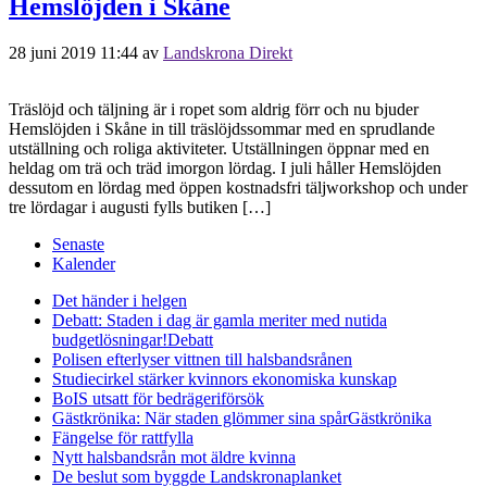
Hemslöjden i Skåne
28 juni 2019 11:44
av
Landskrona Direkt
Träslöjd och täljning är i ropet som aldrig förr och nu bjuder
Hemslöjden i Skåne in till träslöjdssommar med en sprudlande
utställning och roliga aktiviteter. Utställningen öppnar med en
heldag om trä och träd imorgon lördag. I juli håller Hemslöjden
dessutom en lördag med öppen kostnadsfri täljworkshop och under
tre lördagar i augusti fylls butiken […]
Senaste
Kalender
Det händer i helgen
Debatt: Staden i dag är gamla meriter med nutida
budgetlösningar!
Debatt
Polisen efterlyser vittnen till halsbandsrånen
Studiecirkel stärker kvinnors ekonomiska kunskap
BoIS utsatt för bedrägeriförsök
Gästkrönika: När staden glömmer sina spår
Gästkrönika
Fängelse för rattfylla
Nytt halsbandsrån mot äldre kvinna
De beslut som byggde Landskrona
planket