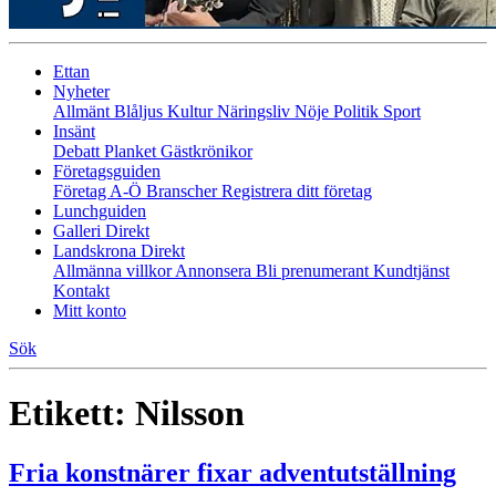
Ettan
Nyheter
Allmänt
Blåljus
Kultur
Näringsliv
Nöje
Politik
Sport
Insänt
Debatt
Planket
Gästkrönikor
Företagsguiden
Företag A-Ö
Branscher
Registrera ditt företag
Lunchguiden
Galleri Direkt
Landskrona Direkt
Allmänna villkor
Annonsera
Bli prenumerant
Kundtjänst
Kontakt
Mitt konto
Sök
Etikett:
Nilsson
Fria konstnärer fixar adventutställning