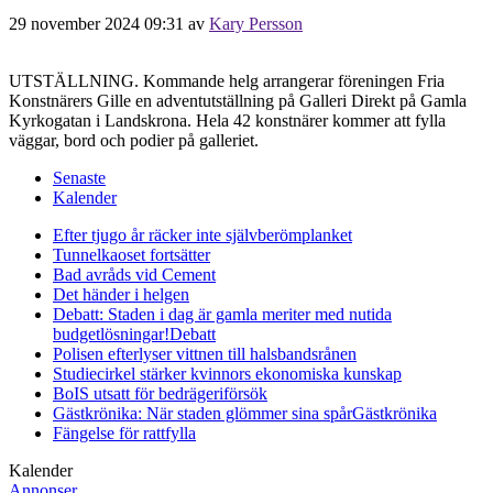
29 november 2024 09:31
av
Kary Persson
UTSTÄLLNING. Kommande helg arrangerar föreningen Fria
Konstnärers Gille en adventutställning på Galleri Direkt på Gamla
Kyrkogatan i Landskrona. Hela 42 konstnärer kommer att fylla
väggar, bord och podier på galleriet.
Senaste
Kalender
Efter tjugo år räcker inte självberöm
planket
Tunnelkaoset fortsätter
Bad avråds vid Cement
Det händer i helgen
Debatt: Staden i dag är gamla meriter med nutida
budgetlösningar!
Debatt
Polisen efterlyser vittnen till halsbandsrånen
Studiecirkel stärker kvinnors ekonomiska kunskap
BoIS utsatt för bedrägeriförsök
Gästkrönika: När staden glömmer sina spår
Gästkrönika
Fängelse för rattfylla
Kalender
Annonser