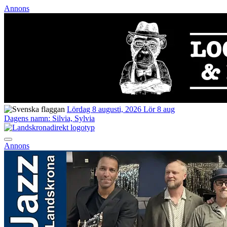
Annons
Lördag 8 augusti, 2026
Lör 8 aug
Dagens namn:
Silvia, Sylvia
Annons