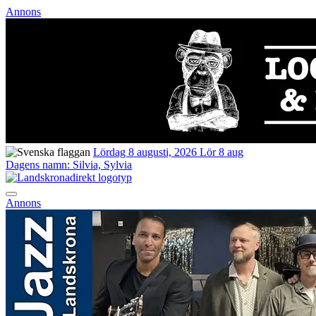
Annons
Lördag 8 augusti, 2026
Lör 8 aug
Dagens namn:
Silvia, Sylvia
Annons