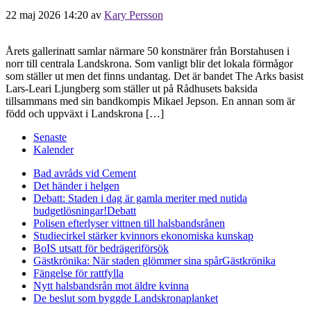
22 maj 2026 14:20
av
Kary Persson
Årets gallerinatt samlar närmare 50 konstnärer från Borstahusen i
norr till centrala Landskrona. Som vanligt blir det lokala förmågor
som ställer ut men det finns undantag. Det är bandet The Arks basist
Lars-Leari Ljungberg som ställer ut på Rådhusets baksida
tillsammans med sin bandkompis Mikael Jepson. En annan som är
född och uppväxt i Landskrona […]
Senaste
Kalender
Bad avråds vid Cement
Det händer i helgen
Debatt: Staden i dag är gamla meriter med nutida
budgetlösningar!
Debatt
Polisen efterlyser vittnen till halsbandsrånen
Studiecirkel stärker kvinnors ekonomiska kunskap
BoIS utsatt för bedrägeriförsök
Gästkrönika: När staden glömmer sina spår
Gästkrönika
Fängelse för rattfylla
Nytt halsbandsrån mot äldre kvinna
De beslut som byggde Landskrona
planket