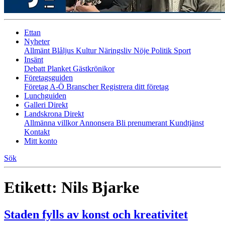
Ettan
Nyheter
Allmänt
Blåljus
Kultur
Näringsliv
Nöje
Politik
Sport
Insänt
Debatt
Planket
Gästkrönikor
Företagsguiden
Företag A-Ö
Branscher
Registrera ditt företag
Lunchguiden
Galleri Direkt
Landskrona Direkt
Allmänna villkor
Annonsera
Bli prenumerant
Kundtjänst
Kontakt
Mitt konto
Sök
Etikett:
Nils Bjarke
Staden fylls av konst och kreativitet