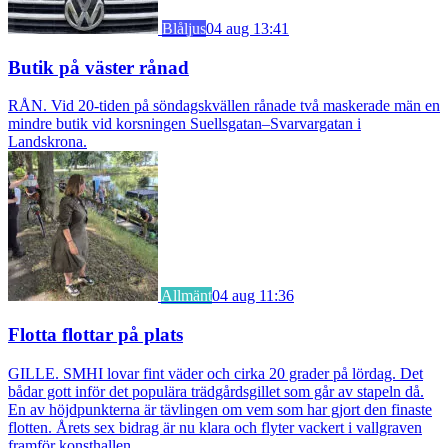
Blåljus
04 aug 13:41
Butik på väster rånad
RÅN. Vid 20-tiden på söndagskvällen rånade två maskerade män en
mindre butik vid korsningen Suellsgatan–Svarvargatan i
Landskrona.
Allmänt
04 aug 11:36
Flotta flottar på plats
GILLE. SMHI lovar fint väder och cirka 20 grader på lördag. Det
bådar gott inför det populära trädgårdsgillet som går av stapeln då.
En av höjdpunkterna är tävlingen om vem som har gjort den finaste
flotten. Årets sex bidrag är nu klara och flyter vackert i vallgraven
framför konsthallen.