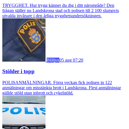
TRYGGHET. Hur trygg känner du dig i ditt närområde? Den
frågan ställer nu Landskrona stad och polisen till 2 100 slumpvis
utvalda invånare i den årliga trygghetsundersökningen.
Blåljus
05 aug 07:20
Stölder i topp
POLISANMÄLNINGAR. Förra veckan fick polisen in 122
anmälningar om misstänkta brott i Landskrona. Flest anmälningar
gällde stöld utan inbrott och cykelstöld.