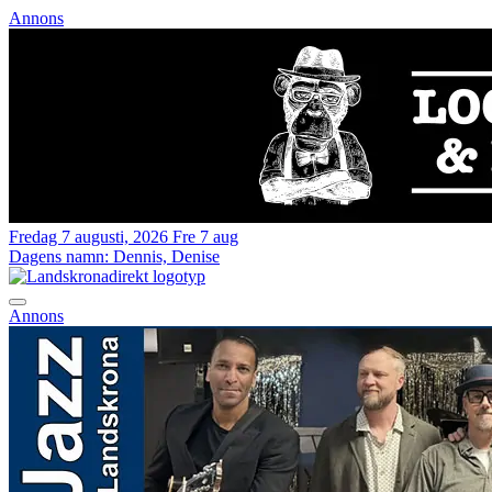
Annons
Fredag 7 augusti, 2026
Fre 7 aug
Dagens namn:
Dennis, Denise
Annons