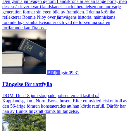
Den gamla järnvägen genom Landskrona är sedan länge borta, men
dess spår lever kvar i landskapet – och i berättelsen om hur varje
generation formar sin egen bild av framtiden. I denna krönika
reflekterar Ronnie Niby över järnvägens historia, människans
föränderliga samhällsvisioner och vad de försvunna spåren
fortfarande kan lära oss.
Blåljus
Igår 09:31
Fängelse för rattfylla
DOM. Den 18 juni stoppade polisen en lätt lastbil på
Kapplandsgatan i Norra Borstahusen. Efter en nykterhetskontroll av
den 56-årige föraren konstaterades att han körde rattfull. Därför har
han av Lunds tingsrätt dömts till fängelse.