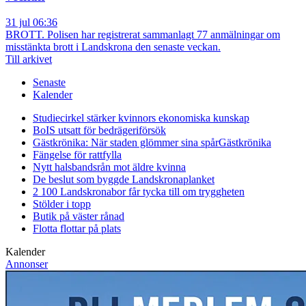
31 jul 06:36
BROTT. Polisen har registrerat sammanlagt 77 anmälningar om
misstänkta brott i Landskrona den senaste veckan.
Till arkivet
Senaste
Kalender
Studiecirkel stärker kvinnors ekonomiska kunskap
BoIS utsatt för bedrägeriförsök
Gästkrönika: När staden glömmer sina spår
Gästkrönika
Fängelse för rattfylla
Nytt halsbandsrån mot äldre kvinna
De beslut som byggde Landskrona
planket
2 100 Landskronabor får tycka till om tryggheten
Stölder i topp
Butik på väster rånad
Flotta flottar på plats
Kalender
Annonser