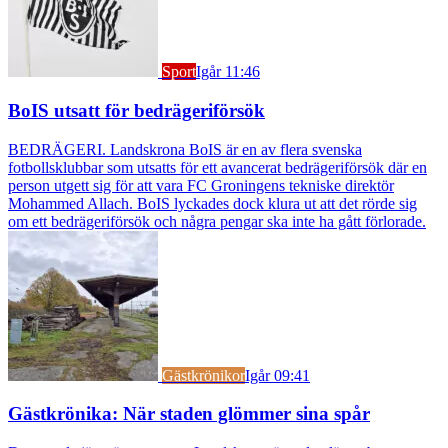
Sport
Igår 11:46
BoIS utsatt för bedrägeriförsök
BEDRÄGERI. Landskrona BoIS är en av flera svenska
fotbollsklubbar som utsatts för ett avancerat bedrägeriförsök där en
person utgett sig för att vara FC Groningens tekniske direktör
Mohammed Allach. BoIS lyckades dock klura ut att det rörde sig
om ett bedrägeriförsök och några pengar ska inte ha gått förlorade.
Gästkrönikor
Igår 09:41
Gästkrönika: När staden glömmer sina spår