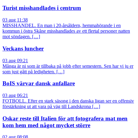
Turist misshandlades i centrum
03 aug 11:38
MISSHANDEL. En man i 20-årsåldern, hemmahörande i en
kommun i östra Skåne misshandlades av ett flertal personer natten
mot söndagen. […]
Veckans luncher
03 aug 09:21
Många är ni som är tillbaka på jobb efter semestern. Sen har vi ju er
som just gått på ledigheten. […]
BoIS värvar dansk anfallare
03 aug 06:21
FOTBOLL. Efter en stark säsong i den danska ligan ser en offensiv
förstärkning ut att vara på väg till Landskrona […]
Oskar reste till Italien för att fotografera mat men
kom hem med något mycket större
02 aug 08:08