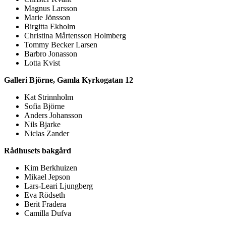
Magnus Larsson
Marie Jönsson
Birgitta Ekholm
Christina Mårtensson Holmberg
Tommy Becker Larsen
Barbro Jonasson
Lotta Kvist
Galleri Björne, Gamla Kyrkogatan 12
Kat Strinnholm
Sofia Björne
Anders Johansson
Nils Bjarke
Niclas Zander
Rådhusets bakgård
Kim Berkhuizen
Mikael Jepson
Lars-Leari Ljungberg
Eva Rödseth
Berit Fradera
Camilla Dufva