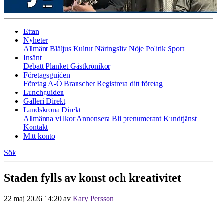
Ettan
Nyheter
Allmänt
Blåljus
Kultur
Näringsliv
Nöje
Politik
Sport
Insänt
Debatt
Planket
Gästkrönikor
Företagsguiden
Företag A-Ö
Branscher
Registrera ditt företag
Lunchguiden
Galleri Direkt
Landskrona Direkt
Allmänna villkor
Annonsera
Bli prenumerant
Kundtjänst
Kontakt
Mitt konto
Sök
Staden fylls av konst och kreativitet
22 maj 2026 14:20
av
Kary Persson