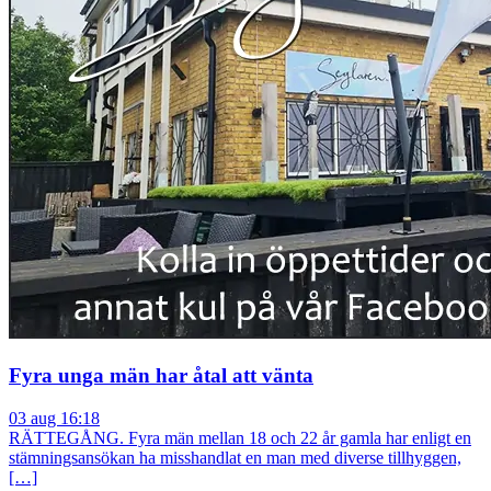
Fyra unga män har åtal att vänta
03 aug 16:18
RÄTTEGÅNG. Fyra män mellan 18 och 22 år gamla har enligt en
stämningsansökan ha misshandlat en man med diverse tillhyggen,
[…]