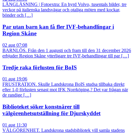
LÅNGLÄSNING | Fotoextra: En hyrd Volvo, tusentals bilder, tre
veckor på italienska landsvägar och otaliga möten med kockar,
bönder och […]
Par utan barn kan få fler IVF-behandlingar i
Region Skåne
02 aug 07:08
BARNLÖS. Från den 1 augusti och fram till den 31 december 2026
erbjuder Region Skåne ytterligare tre IVF-behandlingar till par […]
Tredje raka förlusten för BoIS
01 aug 19:06
FRUSTRATION. Skulle Landskrona BoIS studsa tillbaka direkt
efter 1-0 förlusten senast mot IFK Norrköping.? Det var frågan när
de randige […]
Biblioteket söker konstnärer till
välgörenhetsutställning för Djurskyddet
01 aug 11:30
VÄLGÖRENHET. Landskrona stadsbibliotek vill samla stadens