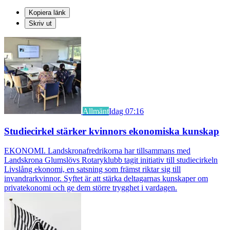
Kopiera länk
Skriv ut
Allmänt
Idag 07:16
Studiecirkel stärker kvinnors ekonomiska kunskap
EKONOMI. Landskronafredrikorna har tillsammans med
Landskrona Glumslövs Rotaryklubb tagit initiativ till studiecirkeln
Livslång ekonomi, en satsning som främst riktar sig till
invandrarkvinnor. Syftet är att stärka deltagarnas kunskaper om
privatekonomi och ge dem större trygghet i vardagen.