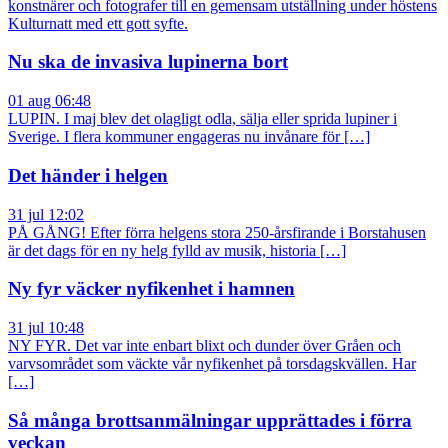
konstnärer och fotografer till en gemensam utställning under höstens
Kulturnatt med ett gott syfte.
Nu ska de invasiva lupinerna bort
01 aug 06:48
LUPIN. I maj blev det olagligt odla, sälja eller sprida lupiner i
Sverige. I flera kommuner engageras nu invånare för […]
Det händer i helgen
31 jul 12:02
PÅ GÅNG! Efter förra helgens stora 250-årsfirande i Borstahusen
är det dags för en ny helg fylld av musik, historia […]
Ny fyr väcker nyfikenhet i hamnen
31 jul 10:48
NY FYR. Det var inte enbart blixt och dunder över Gråen och
varvsområdet som väckte vår nyfikenhet på torsdagskvällen. Har
[…]
Så många brottsanmälningar upprättades i förra
veckan