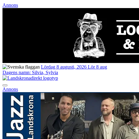
Annons
Lördag 8 augusti, 2026
Lör 8 aug
Dagens namn:
Silvia, Sylvia
Annons