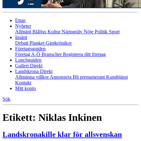
Ettan
Nyheter
Allmänt
Blåljus
Kultur
Näringsliv
Nöje
Politik
Sport
Insänt
Debatt
Planket
Gästkrönikor
Företagsguiden
Företag A-Ö
Branscher
Registrera ditt företag
Lunchguiden
Galleri Direkt
Landskrona Direkt
Allmänna villkor
Annonsera
Bli prenumerant
Kundtjänst
Kontakt
Mitt konto
Sök
Etikett:
Niklas Inkinen
Landskronakille klar för allsvenskan