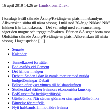
16 april 2019 14:26
av
Landskrona Direkt
I torsdags kväll säkrade Åstorp/Kvidinge en plats i innebandyns
Allsvenskan södra till nästa säsong. I mål stod 20-årige Niklas” Nik”
Inkinen från Landskrona. – Det var roligt med ett avancemang,
säger den mogne och trygge målvakten. Efter en 8-5 seger borta mot
Olofström säkrade Åstorp/Kvidinge en plats i Allsvenskan till nästa
säsong. I laget spelade […]
Senaste
Kalender
Tunnelkaoset fortsätter
Bad avråds vid Cement
Det händer i helgen
Debatt: Staden i dag är gamla meriter med nutida
budgetlösningar!
Debatt
Polisen efterlyser vittnen till halsbandsrånen
Studiecirkel stärker kvinnors ekonomiska kunskap
BoIS utsatt för bedrägeriförsök
Gästkrönika: När staden glömmer sina spår
Gästkrönika
Fängelse för rattfylla
Nytt halsbandsrån mot äldre kvinna