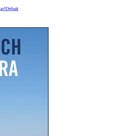
ar!
Debatt