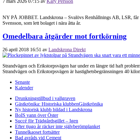
7 mars 2026 07:15
av
Kary Persson
NY PÅ JOBBET. Landskrona – Svalövs Renhållnings AB, LSR, får ny v
Svensson, som lett bolaget i nära åtta år.
Omedelbara åtgärder mot fortkörning
26 april 2018 16:51
av
Landskrona Direkt
Strandvägen och Erikstorpsvägen har under en längre tid haft problem m
Strandvägen och Erikstorpsvägen är hastighetsbegränsningen 40 kilomet
Senaste
Kalender
Drunkningstillbud i vallgraven
Gästkrönika: Historiska klubben
Gästkrönika
Ny historisk klubb bildad i Landskrona
BoIS vann över Öster
Succé för Trädgårdsgillet – Igen
Efter tjugo år räcker inte självberöm
planket
Tunnelkaoset fortsätter
Bad avråds vid Cement