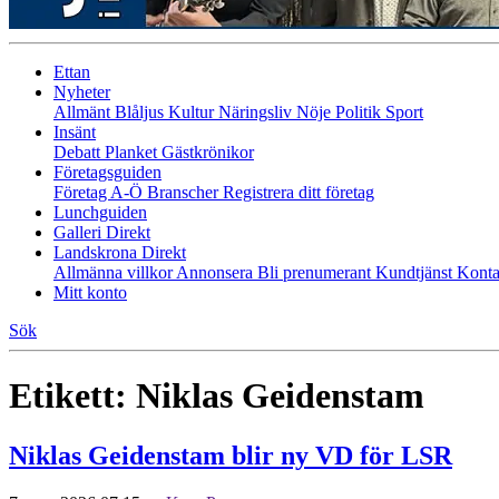
Ettan
Nyheter
Allmänt
Blåljus
Kultur
Näringsliv
Nöje
Politik
Sport
Insänt
Debatt
Planket
Gästkrönikor
Företagsguiden
Företag A-Ö
Branscher
Registrera ditt företag
Lunchguiden
Galleri Direkt
Landskrona Direkt
Allmänna villkor
Annonsera
Bli prenumerant
Kundtjänst
Konta
Mitt konto
Sök
Etikett:
Niklas Geidenstam
Niklas Geidenstam blir ny VD för LSR