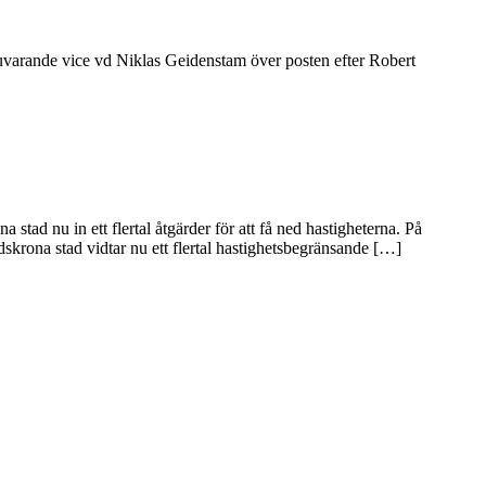
varande vice vd Niklas Geidenstam över posten efter Robert
tad nu in ett flertal åtgärder för att få ned hastigheterna. På
skrona stad vidtar nu ett flertal hastighetsbegränsande […]