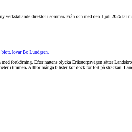
erkställande direktör i sommar. Från och med den 1 juli 2026 tar nu
ed fortkörning. Efter nattens olycka Erikstorpsvägen sätter Landskrona s
er i timmen. Alltför många bilister kör dock för fort på sträckan. Land