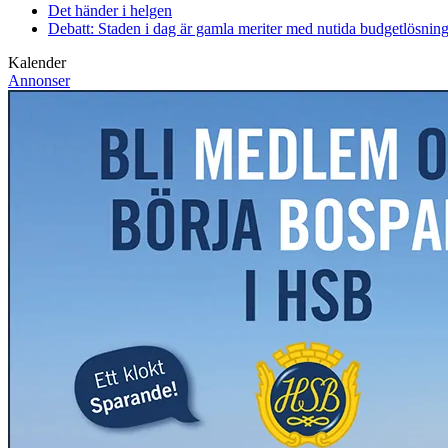
Det händer i helgen
Debatt: Staden i dag är gamla meriter med nutida budgetlösning
Kalender
Annonser