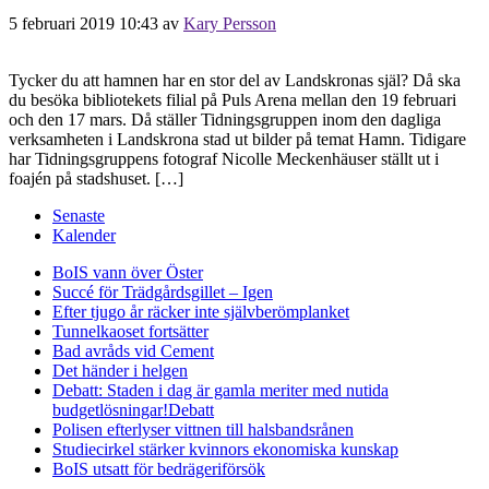
5 februari 2019 10:43
av
Kary Persson
Tycker du att hamnen har en stor del av Landskronas själ? Då ska
du besöka bibliotekets filial på Puls Arena mellan den 19 februari
och den 17 mars. Då ställer Tidningsgruppen inom den dagliga
verksamheten i Landskrona stad ut bilder på temat Hamn. Tidigare
har Tidningsgruppens fotograf Nicolle Meckenhäuser ställt ut i
foajén på stadshuset. […]
Senaste
Kalender
BoIS vann över Öster
Succé för Trädgårdsgillet – Igen
Efter tjugo år räcker inte självberöm
planket
Tunnelkaoset fortsätter
Bad avråds vid Cement
Det händer i helgen
Debatt: Staden i dag är gamla meriter med nutida
budgetlösningar!
Debatt
Polisen efterlyser vittnen till halsbandsrånen
Studiecirkel stärker kvinnors ekonomiska kunskap
BoIS utsatt för bedrägeriförsök