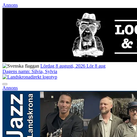
Annons
Lördag 8 augusti, 2026
Lör 8 aug
Dagens namn:
Silvia, Sylvia
Annons