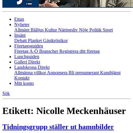
Ettan
Nyheter
Allmänt
Blåljus
Kultur
Näringsliv
Nöje
Politik
Sport
Insänt
Debatt
Planket
Gästkrönikor
Företagsguiden
Företag A-Ö
Branscher
Registrera ditt företag
Lunchguiden
Galleri Direkt
Landskrona Direkt
Allmänna villkor
Annonsera
Bli prenumerant
Kundtjänst
Kontakt
Mitt konto
Sök
Etikett:
Nicolle Meckenhäuser
Tidningsgrupp ställer ut hamnbilder