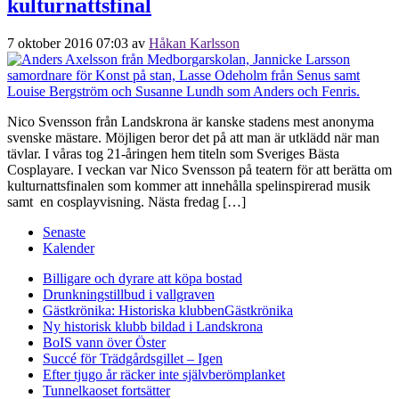
kulturnattsfinal
7 oktober 2016 07:03
av
Håkan Karlsson
Nico Svensson från Landskrona är kanske stadens mest anonyma
svenske mästare. Möjligen beror det på att man är utklädd när man
tävlar. I våras tog 21-åringen hem titeln som Sveriges Bästa
Cosplayare. I veckan var Nico Svensson på teatern för att berätta om
kulturnattsfinalen som kommer att innehålla spelinspirerad musik
samt en cosplayvisning. Nästa fredag […]
Senaste
Kalender
Billigare och dyrare att köpa bostad
Drunkningstillbud i vallgraven
Gästkrönika: Historiska klubben
Gästkrönika
Ny historisk klubb bildad i Landskrona
BoIS vann över Öster
Succé för Trädgårdsgillet – Igen
Efter tjugo år räcker inte självberöm
planket
Tunnelkaoset fortsätter