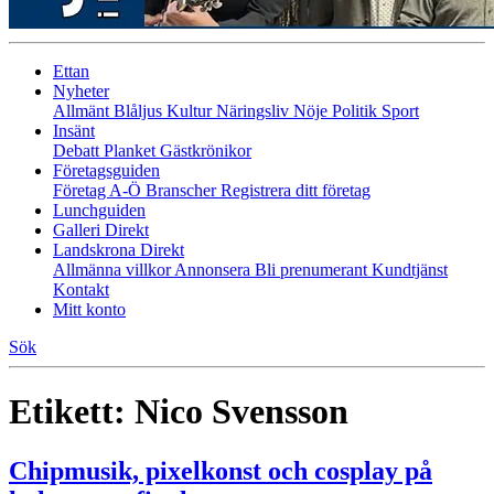
Ettan
Nyheter
Allmänt
Blåljus
Kultur
Näringsliv
Nöje
Politik
Sport
Insänt
Debatt
Planket
Gästkrönikor
Företagsguiden
Företag A-Ö
Branscher
Registrera ditt företag
Lunchguiden
Galleri Direkt
Landskrona Direkt
Allmänna villkor
Annonsera
Bli prenumerant
Kundtjänst
Kontakt
Mitt konto
Sök
Etikett:
Nico Svensson
Chipmusik, pixelkonst och cosplay på