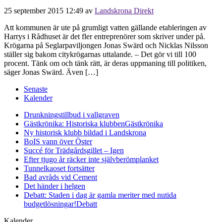
25 september 2015 12:49
av
Landskrona Direkt
Att kommunen är ute på grumligt vatten gällande etableringen av
Harrys i Rådhuset är det fler entreprenörer som skriver under på.
Krögarna på Seglarpaviljongen Jonas Swärd och Nicklas Nilsson
ställer sig bakom citykrögarnas uttalande. – Det gör vi till 100
procent. Tänk om och tänk rätt, är deras uppmaning till politiken,
säger Jonas Swärd. Även […]
Senaste
Kalender
Drunkningstillbud i vallgraven
Gästkrönika: Historiska klubben
Gästkrönika
Ny historisk klubb bildad i Landskrona
BoIS vann över Öster
Succé för Trädgårdsgillet – Igen
Efter tjugo år räcker inte självberöm
planket
Tunnelkaoset fortsätter
Bad avråds vid Cement
Det händer i helgen
Debatt: Staden i dag är gamla meriter med nutida
budgetlösningar!
Debatt
Kalender