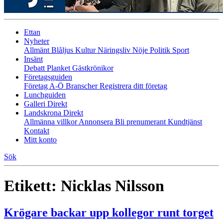
Ettan
Nyheter
Allmänt
Blåljus
Kultur
Näringsliv
Nöje
Politik
Sport
Insänt
Debatt
Planket
Gästkrönikor
Företagsguiden
Företag A-Ö
Branscher
Registrera ditt företag
Lunchguiden
Galleri Direkt
Landskrona Direkt
Allmänna villkor
Annonsera
Bli prenumerant
Kundtjänst
Kontakt
Mitt konto
Sök
Etikett:
Nicklas Nilsson
Krögare backar upp kollegor runt torget