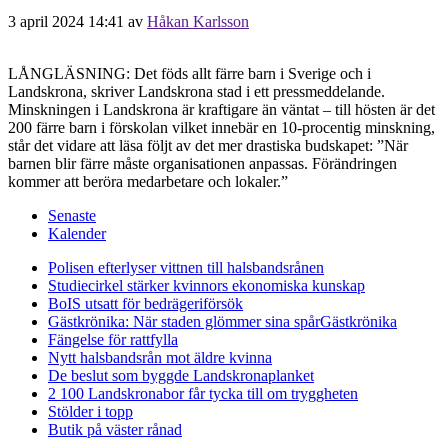
3 april 2024 14:41
av
Håkan Karlsson
LÅNGLÄSNING: Det föds allt färre barn i Sverige och i
Landskrona, skriver Landskrona stad i ett pressmeddelande.
Minskningen i Landskrona är kraftigare än väntat – till hösten är det
200 färre barn i förskolan vilket innebär en 10-procentig minskning,
står det vidare att läsa följt av det mer drastiska budskapet: ”När
barnen blir färre måste organisationen anpassas. Förändringen
kommer att beröra medarbetare och lokaler.”
Senaste
Kalender
Polisen efterlyser vittnen till halsbandsrånen
Studiecirkel stärker kvinnors ekonomiska kunskap
BoIS utsatt för bedrägeriförsök
Gästkrönika: När staden glömmer sina spår
Gästkrönika
Fängelse för rattfylla
Nytt halsbandsrån mot äldre kvinna
De beslut som byggde Landskrona
planket
2 100 Landskronabor får tycka till om tryggheten
Stölder i topp
Butik på väster rånad