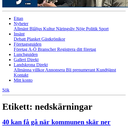
Ettan
Nyheter
Allmänt
Blåljus
Kultur
Näringsliv
Nöje
Politik
Sport
Insänt
Debatt
Planket
Gästkrönikor
Företagsguiden
Företag A-Ö
Branscher
Registrera ditt företag
Lunchguiden
Galleri Direkt
Landskrona Direkt
Allmänna villkor
Annonsera
Bli prenumerant
Kundtjänst
Kontakt
Mitt konto
Sök
Etikett:
nedskärningar
40 kan få gå när kommunen skär ner