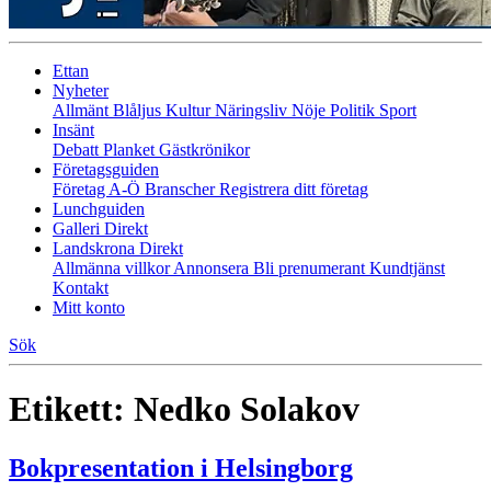
Ettan
Nyheter
Allmänt
Blåljus
Kultur
Näringsliv
Nöje
Politik
Sport
Insänt
Debatt
Planket
Gästkrönikor
Företagsguiden
Företag A-Ö
Branscher
Registrera ditt företag
Lunchguiden
Galleri Direkt
Landskrona Direkt
Allmänna villkor
Annonsera
Bli prenumerant
Kundtjänst
Kontakt
Mitt konto
Sök
Etikett:
Nedko Solakov
Bokpresentation i Helsingborg