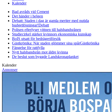
Kalender
Bad avråds vid Cement
Det händer i helgen
Debatt: Staden i dag är gamla meriter med nutida
budgetlösningar!
Debatt
Polisen efterlyser vittnen till halsbandsrånen
Studiecirkel stärker kvinnors ekonomiska kunskap
BoIS utsatt för bedrägeriförsök
Gästkrönika: När staden glömmer sina spår
Gästkrönika
Fängelse för rattfylla
Nytt halsbandsrån mot äldre kvinna
De beslut som byggde Landskrona
planket
Kalender
Annonser