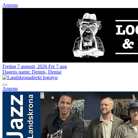
Annons
Fredag 7 augusti, 2026
Fre 7 aug
Dagens namn:
Dennis, Denise
Annons