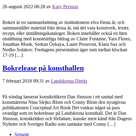
26 augusti 2022 06:28
av
Kary Persson
Boken är en sammanfattning av institutionens elva första år, och
sammanställer material från dessa år, må det vara konstverk, texter,
recept, eller utställningskataloger. Boken innehåller också en liten
utställning med konstnärliga bidrag av Claire Fontaine, Yara Flores,
Jonathan Monk, Serkan Özkaya, Laure Prouvost, Klara Sax och
Nedko Solakov. Fredagens presentation äger rum mellan klockan
17-19 […]
Bokrelease på konsthallen
7 februari 2018 09:31
av
Landskrona Direkt
På söndag lanserar konstkritikern Dan Jönsson i ett samtal med
konstnärerna Nina Slejko Blom och Conny Blom den nyutgivna
publikationen Conceptual Art Book Det vankas något så pass
ovanligt som en bokrelease på Landskrona konsthall. Det är Dan
Jönsson, konstkritiker och författare, kanske mest känd från Dagens
Nyheter och Sveriges Radio som samtalar med Conny […]
Senaste