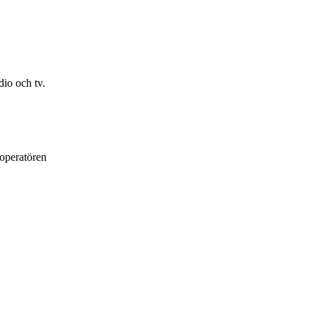
io och tv.
loperatören