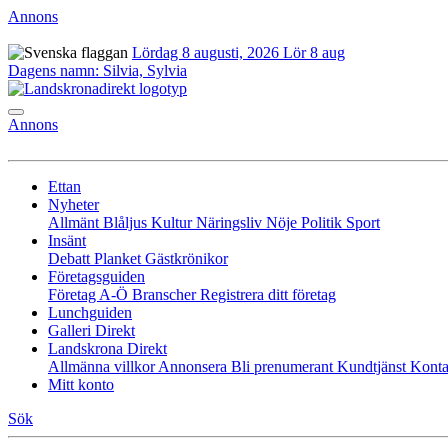
Annons
Lördag 8 augusti, 2026
Lör 8 aug
Dagens namn:
Silvia, Sylvia
Annons
Ettan
Nyheter
Allmänt
Blåljus
Kultur
Näringsliv
Nöje
Politik
Sport
Insänt
Debatt
Planket
Gästkrönikor
Företagsguiden
Företag A-Ö
Branscher
Registrera ditt företag
Lunchguiden
Galleri Direkt
Landskrona Direkt
Allmänna villkor
Annonsera
Bli prenumerant
Kundtjänst
Konta
Mitt konto
Sök