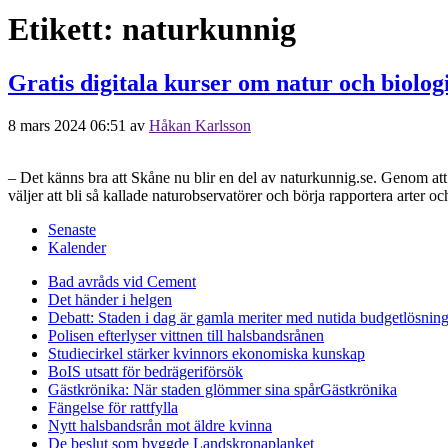
Etikett:
naturkunnig
Gratis digitala kurser om natur och biolo
8 mars 2024 06:51
av
Håkan Karlsson
– Det känns bra att Skåne nu blir en del av naturkunnig.se. Genom att
väljer att bli så kallade naturobservatörer och börja rapportera arter 
Senaste
Kalender
Bad avråds vid Cement
Det händer i helgen
Debatt: Staden i dag är gamla meriter med nutida budgetlösning
Polisen efterlyser vittnen till halsbandsrånen
Studiecirkel stärker kvinnors ekonomiska kunskap
BoIS utsatt för bedrägeriförsök
Gästkrönika: När staden glömmer sina spår
Gästkrönika
Fängelse för rattfylla
Nytt halsbandsrån mot äldre kvinna
De beslut som byggde Landskrona
planket