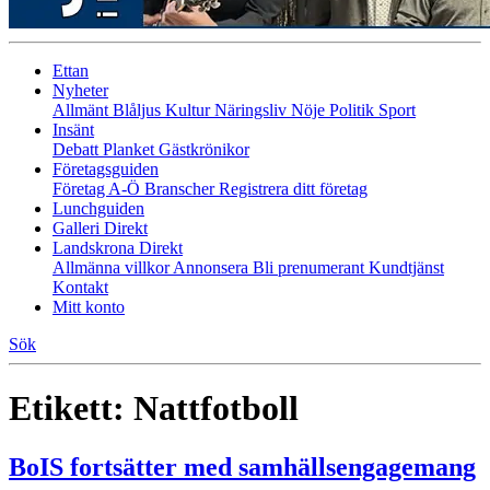
Ettan
Nyheter
Allmänt
Blåljus
Kultur
Näringsliv
Nöje
Politik
Sport
Insänt
Debatt
Planket
Gästkrönikor
Företagsguiden
Företag A-Ö
Branscher
Registrera ditt företag
Lunchguiden
Galleri Direkt
Landskrona Direkt
Allmänna villkor
Annonsera
Bli prenumerant
Kundtjänst
Kontakt
Mitt konto
Sök
Etikett:
Nattfotboll
BoIS fortsätter med samhällsengagemang