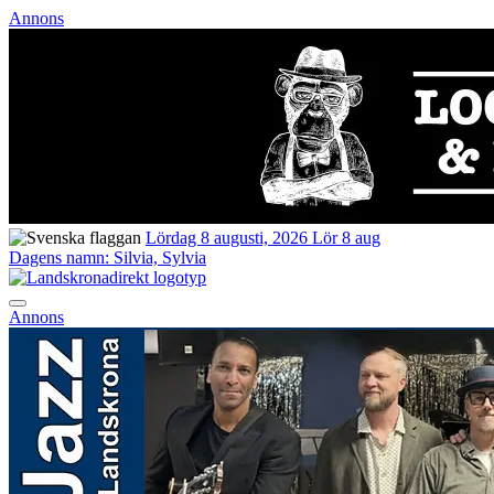
Annons
Lördag 8 augusti, 2026
Lör 8 aug
Dagens namn:
Silvia, Sylvia
Annons