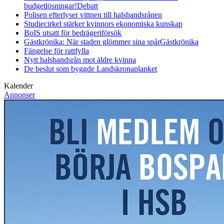
budgetlösningar!
Debatt
Polisen efterlyser vittnen till halsbandsrånen
Studiecirkel stärker kvinnors ekonomiska kunskap
BoIS utsatt för bedrägeriförsök
Gästkrönika: När staden glömmer sina spår
Gästkrönika
Fängelse för rattfylla
Nytt halsbandsrån mot äldre kvinna
De beslut som byggde Landskrona
planket
Kalender
Annonser