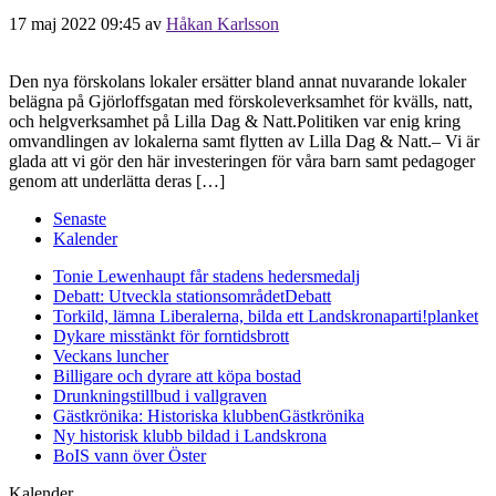
17 maj 2022 09:45
av
Håkan Karlsson
Den nya förskolans lokaler ersätter bland annat nuvarande lokaler
belägna på Gjörloffsgatan med förskoleverksamhet för kvälls, natt,
och helgverksamhet på Lilla Dag & Natt.Politiken var enig kring
omvandlingen av lokalerna samt flytten av Lilla Dag & Natt.– Vi är
glada att vi gör den här investeringen för våra barn samt pedagoger
genom att underlätta deras […]
Senaste
Kalender
Tonie Lewenhaupt får stadens hedersmedalj
Debatt: Utveckla stationsområdet
Debatt
Torkild, lämna Liberalerna, bilda ett Landskronaparti!
planket
Dykare misstänkt för forntidsbrott
Veckans luncher
Billigare och dyrare att köpa bostad
Drunkningstillbud i vallgraven
Gästkrönika: Historiska klubben
Gästkrönika
Ny historisk klubb bildad i Landskrona
BoIS vann över Öster
Kalender