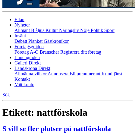
Ettan
Nyheter
Allmänt
Blåljus
Kultur
Näringsliv
Nöje
Politik
Sport
Insänt
Debatt
Planket
Gästkrönikor
Företagsguiden
Företag A-Ö
Branscher
Registrera ditt företag
Lunchguiden
Galleri Direkt
Landskrona Direkt
Allmänna villkor
Annonsera
Bli prenumerant
Kundtjänst
Kontakt
Mitt konto
Sök
Etikett:
nattförskola
S vill se fler platser på nattförskola