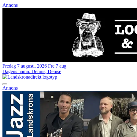
Annons
Fredag 7 augusti, 2026
Fre 7 aug
Dagens namn:
Dennis, Denise
Annons