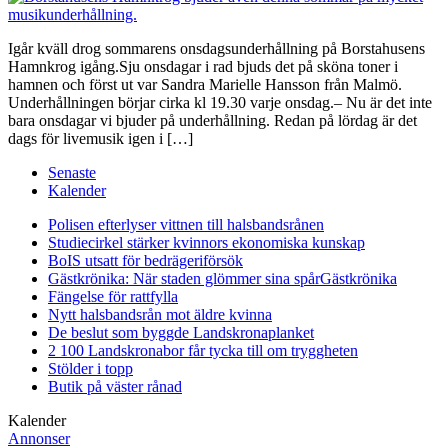
Igår kväll drog sommarens onsdagsunderhållning på Borstahusens
Hamnkrog igång.Sju onsdagar i rad bjuds det på sköna toner i
hamnen och först ut var Sandra Marielle Hansson från Malmö.
Underhållningen börjar cirka kl 19.30 varje onsdag.– Nu är det inte
bara onsdagar vi bjuder på underhållning. Redan på lördag är det
dags för livemusik igen i […]
Senaste
Kalender
Polisen efterlyser vittnen till halsbandsrånen
Studiecirkel stärker kvinnors ekonomiska kunskap
BoIS utsatt för bedrägeriförsök
Gästkrönika: När staden glömmer sina spår
Gästkrönika
Fängelse för rattfylla
Nytt halsbandsrån mot äldre kvinna
De beslut som byggde Landskrona
planket
2 100 Landskronabor får tycka till om tryggheten
Stölder i topp
Butik på väster rånad
Kalender
Annonser