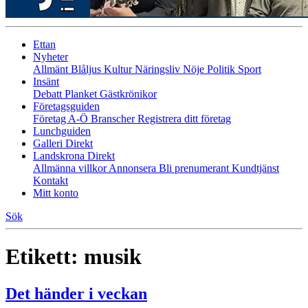
Ettan
Nyheter
Allmänt
Blåljus
Kultur
Näringsliv
Nöje
Politik
Sport
Insänt
Debatt
Planket
Gästkrönikor
Företagsguiden
Företag A-Ö
Branscher
Registrera ditt företag
Lunchguiden
Galleri Direkt
Landskrona Direkt
Allmänna villkor
Annonsera
Bli prenumerant
Kundtjänst
Kontakt
Mitt konto
Sök
Etikett:
musik
Det händer i veckan