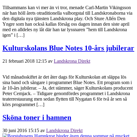
Tillsammans kan vi mer än vi tror, menade Carl-Martin Vikingsson
när han höll årets otraditionella valborgstal till Landskronaborna via
den digitala nya tjänsten Landskrona play. Och Sture Allén Den
Yngre som han också kallas försåg oss dagen innan den siste april
med en alldeles ny låt där han tar lyssnaren ”hem till Landskrona
igen” i […]
Kulturskolans Blue Notes 10-års jubilerar
21 februari 2018 12:15
av
Landskrona Direkt
Vid månadsskiftet är det åter dags för Kulturskolan att släppa lös
sina band och sångare i programmet Blue Notes. Ett program som i
år 10-års jubilerar. – Ja, det stämmer, säger Kulturskolans producent
Peter Cemjack. – Tidigare genomfördes programmet i Landskrona
teaterrestaurang men sedan flytten till Nygatan 6 för två år sen så
körs programmet […]
Sköna toner i hamnen
30 juni 2016 15:15
av
Landskrona Direkt