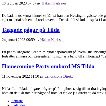
18 februari 2023 07:57
av
Håkan Karlsson
De båda musikerna känner vi främst från den Helsingborgsbaserade 
eget material och en del rockcovers. – Det ska bli så kul att spela i L
Taggade pågar på Tilda
24 januari 2023 09:59
av
Håkan Karlsson
Ett par av krogarna i centrum bjuder sporadiskt på livemusik. Plötsl
fortsätter att gasa och presenterar nu sitt nästa band till sitt koncept ”T
Homecoming Party ombord MS Tilda
11 november 2022 11:50
av
Landskrona Direkt
Niclas Lundblad, tidigare krögare på Pumphuset, såg till att dra ingå
höra att det i år inte blir något på hotellet tänkte jag direkt att då tar
Senaste
Kalender