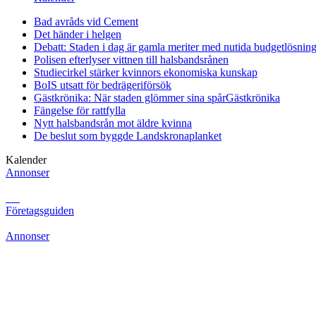
Bad avråds vid Cement
Det händer i helgen
Debatt: Staden i dag är gamla meriter med nutida budgetlösning
Polisen efterlyser vittnen till halsbandsrånen
Studiecirkel stärker kvinnors ekonomiska kunskap
BoIS utsatt för bedrägeriförsök
Gästkrönika: När staden glömmer sina spår
Gästkrönika
Fängelse för rattfylla
Nytt halsbandsrån mot äldre kvinna
De beslut som byggde Landskrona
planket
Kalender
Annonser
Företagsguiden
Annonser