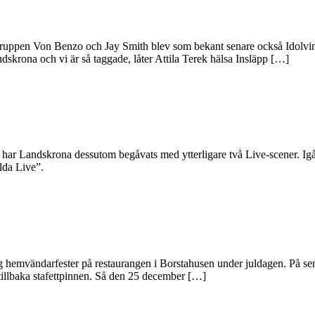
gruppen Von Benzo och Jay Smith blev som bekant senare också Idolvi
andskrona och vi är så taggade, låter Attila Terek hälsa Insläpp […]
igt har Landskrona dessutom begåvats med ytterligare två Live-scener.
ilda Live”.
ng hemvändarfester på restaurangen i Borstahusen under juldagen. På sena
 vi tillbaka stafettpinnen. Så den 25 december […]