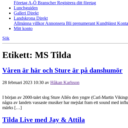
Företag A-Ö
Branscher
Registrera ditt företag
Lunchguiden
Galleri Direkt
Landskrona Direkt
Allmänna villkor
Annonsera
Bli prenumerant
Kundtjänst
Konta
Mitt konto
Sök
Etikett:
MS Tilda
Våren är här och Sture är på danshumör
28 februari 2023 10:30
av
Håkan Karlsson
I början av 2000-talet slog Sture Allén den yngre (Carl-Martin Viki
några av landets vassaste musiker har mejslat fram ett sound med infl
märks […]
Tilda Live med Jay & Attila