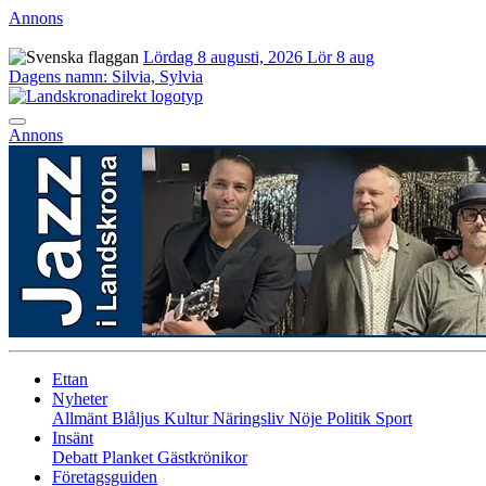
Annons
Lördag 8 augusti, 2026
Lör 8 aug
Dagens namn:
Silvia, Sylvia
Annons
Ettan
Nyheter
Allmänt
Blåljus
Kultur
Näringsliv
Nöje
Politik
Sport
Insänt
Debatt
Planket
Gästkrönikor
Företagsguiden