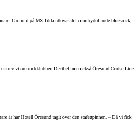
nnare. Ombord på MS Tilda utlovas det countrydoftande bluesrock,
 Igår skrev vi om rockklubben Decibel men också Öresund Cruise Line
re år har Hotell Öresund tagit över den stafettpinnen. – Då vi fick