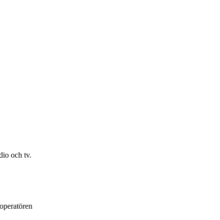
io och tv.
loperatören