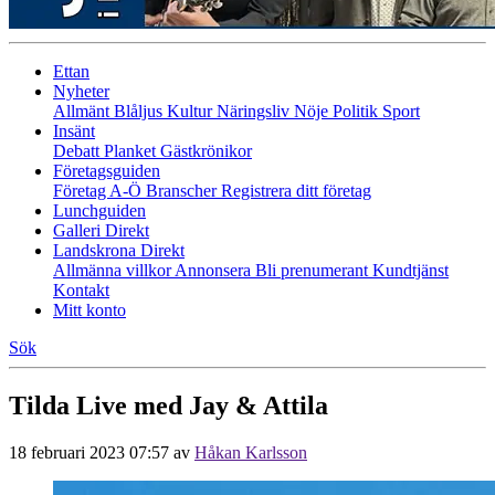
Ettan
Nyheter
Allmänt
Blåljus
Kultur
Näringsliv
Nöje
Politik
Sport
Insänt
Debatt
Planket
Gästkrönikor
Företagsguiden
Företag A-Ö
Branscher
Registrera ditt företag
Lunchguiden
Galleri Direkt
Landskrona Direkt
Allmänna villkor
Annonsera
Bli prenumerant
Kundtjänst
Kontakt
Mitt konto
Sök
Tilda Live med Jay & Attila
18 februari 2023 07:57
av
Håkan Karlsson