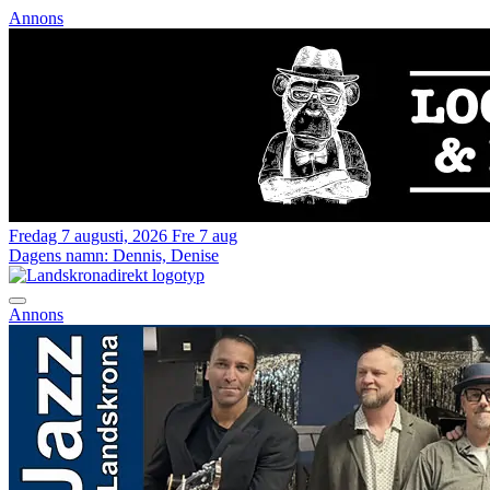
Annons
Fredag 7 augusti, 2026
Fre 7 aug
Dagens namn:
Dennis, Denise
Annons