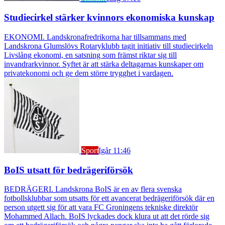
Studiecirkel stärker kvinnors ekonomiska kunskap
EKONOMI. Landskronafredrikorna har tillsammans med
Landskrona Glumslövs Rotaryklubb tagit initiativ till studiecirkeln
Livslång ekonomi, en satsning som främst riktar sig till
invandrarkvinnor. Syftet är att stärka deltagarnas kunskaper om
privatekonomi och ge dem större trygghet i vardagen.
Sport
Igår 11:46
BoIS utsatt för bedrägeriförsök
BEDRÄGERI. Landskrona BoIS är en av flera svenska
fotbollsklubbar som utsatts för ett avancerat bedrägeriförsök där en
person utgett sig för att vara FC Groningens tekniske direktör
Mohammed Allach. BoIS lyckades dock klura ut att det rörde sig