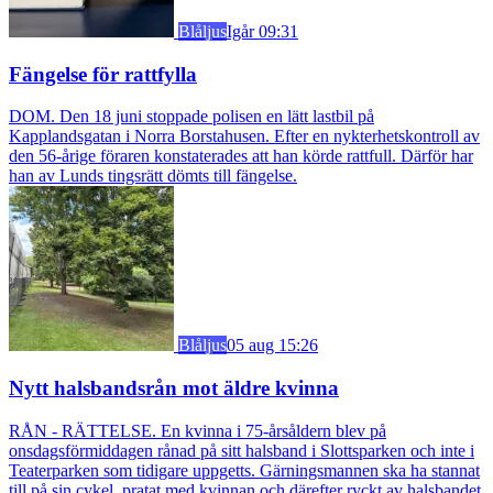
Blåljus
Igår 09:31
Fängelse för rattfylla
DOM. Den 18 juni stoppade polisen en lätt lastbil på
Kapplandsgatan i Norra Borstahusen. Efter en nykterhetskontroll av
den 56-årige föraren konstaterades att han körde rattfull. Därför har
han av Lunds tingsrätt dömts till fängelse.
Blåljus
05 aug 15:26
Nytt halsbandsrån mot äldre kvinna
RÅN - RÄTTELSE. En kvinna i 75-årsåldern blev på
onsdagsförmiddagen rånad på sitt halsband i Slottsparken och inte i
Teaterparken som tidigare uppgetts. Gärningsmannen ska ha stannat
till på sin cykel, pratat med kvinnan och därefter ryckt av halsbandet