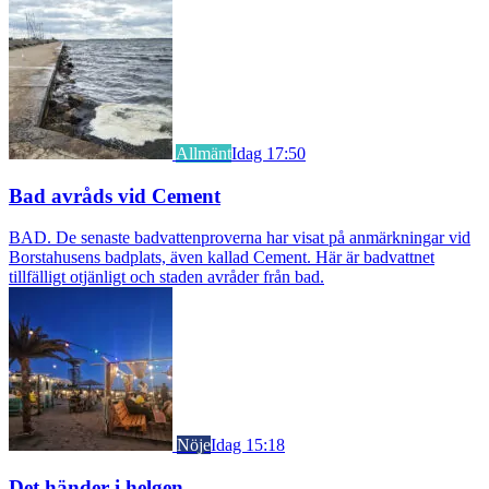
Allmänt
Idag 17:50
Bad avråds vid Cement
BAD. De senaste badvattenproverna har visat på anmärkningar vid
Borstahusens badplats, även kallad Cement. Här är badvattnet
tillfälligt otjänligt och staden avråder från bad.
Nöje
Idag 15:18
Det händer i helgen