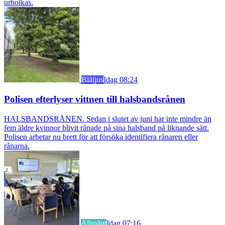
urholkas.
Blåljus
Idag 08:24
Polisen efterlyser vittnen till halsbandsrånen
HALSBANDSRÅNEN. Sedan i slutet av juni har inte mindre än
fem äldre kvinnor blivit rånade på sina halsband på liknande sätt.
Polisen arbetar nu brett för att försöka identifiera rånaren eller
rånarna.
Allmänt
Idag 07:16