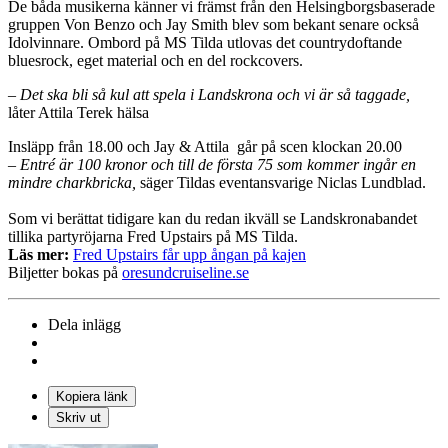
De båda musikerna känner vi främst från den Helsingborgsbaserade
gruppen Von Benzo och Jay Smith blev som bekant senare också
Idolvinnare. Ombord på MS Tilda utlovas det countrydoftande
bluesrock, eget material och en del rockcovers.
– Det ska bli så kul att spela i Landskrona och vi är så taggade,
låter Attila Terek hälsa
Insläpp från 18.00 och Jay & Attila går på scen klockan 20.00
–
Entré är 100 kronor och till de första 75 som kommer ingår en
mindre charkbricka,
säger Tildas eventansvarige Niclas Lundblad.
Som vi berättat tidigare kan du redan ikväll se Landskronabandet
tillika partyröjarna Fred Upstairs på MS Tilda.
Läs mer:
Fred Upstairs får upp ångan på kajen
Biljetter bokas på
oresundcruiseline.se
Dela inlägg
Kopiera länk
Skriv ut