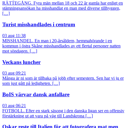
RÄTTEGÅNG. Fyra män mellan 18 och 22 år gamla har enligt en
stämningsansökan ha misshandlat en man med diverse tillhyggen,
[…]
Turist misshandlades i centrum
03 aug 11:38
MISSHANDEL. En man i 20-årsåldern, hemmahörande i en
kommun i östra Skåne misshandlades av ett flertal personer natten
mot söndagen. […]
Veckans luncher
03 aug 09:21
Många är ni som är tillbaka på jobb efter semestern. Sen har vi ju er
som just gått på ledigheten. […]
BoIS värvar dansk anfallare
03 aug 06:21
FOTBOLL. Efter en stark säsong i den danska ligan ser en offensiv
förstärkning ut att vara på väg till Landskrona […]
Oskar reste till Italien för att fotografera mat men