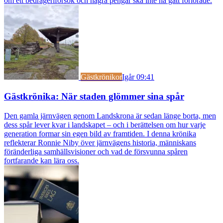
om ett bedrägeriförsök och några pengar ska inte ha gått förlorade.
Gästkrönikor
Igår 09:41
Gästkrönika: När staden glömmer sina spår
Den gamla järnvägen genom Landskrona är sedan länge borta, men
dess spår lever kvar i landskapet – och i berättelsen om hur varje
generation formar sin egen bild av framtiden. I denna krönika
reflekterar Ronnie Niby över järnvägens historia, människans
föränderliga samhällsvisioner och vad de försvunna spåren
fortfarande kan lära oss.