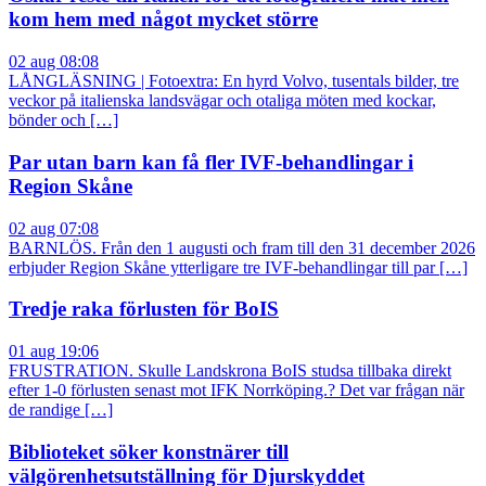
kom hem med något mycket större
02 aug 08:08
LÅNGLÄSNING | Fotoextra: En hyrd Volvo, tusentals bilder, tre
veckor på italienska landsvägar och otaliga möten med kockar,
bönder och […]
Par utan barn kan få fler IVF-behandlingar i
Region Skåne
02 aug 07:08
BARNLÖS. Från den 1 augusti och fram till den 31 december 2026
erbjuder Region Skåne ytterligare tre IVF-behandlingar till par […]
Tredje raka förlusten för BoIS
01 aug 19:06
FRUSTRATION. Skulle Landskrona BoIS studsa tillbaka direkt
efter 1-0 förlusten senast mot IFK Norrköping.? Det var frågan när
de randige […]
Biblioteket söker konstnärer till
välgörenhetsutställning för Djurskyddet