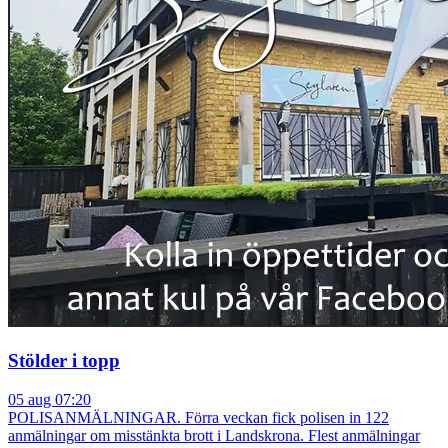
Stölder i topp
05 aug 07:20
POLISANMÄLNINGAR. Förra veckan fick polisen in 122
anmälningar om misstänkta brott i Landskrona. Flest anmälningar