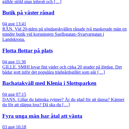
gällde stöld utan inbrott och […]
Butik på väster rånad
04 aug 13:41
RÅN. Vid 20-tiden på söndagskvällen rånade två maskerade män en
mindre butik vid korsningen Suellsgatan–Svarvargatan i
Landskrona.
Flotta flottar på plats
04 aug 11:36
GILLE. SMHI lovar fint väder och cirka 20 grader på lördag. Det
bådar gott inför det populära trädgårdsgillet som går […]
Bachatakväll med Klenia i Slottsparken
04 aug 07:15
DANS. Gillar du latinska rytmer? Är du glad för att dansa? Känner
du för att släppa loss? Då ska du […]
Fyra unga män har åtal att vänta
03 aug 16:18