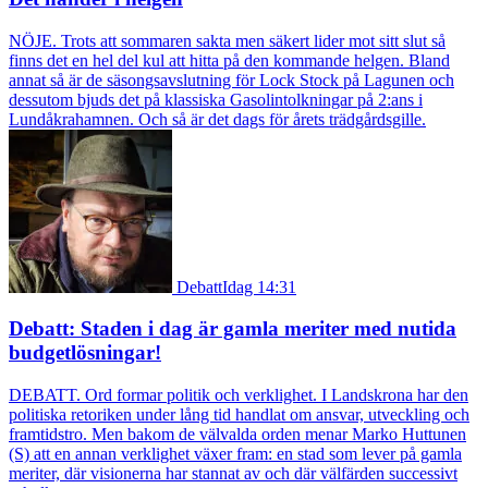
NÖJE. Trots att sommaren sakta men säkert lider mot sitt slut så
finns det en hel del kul att hitta på den kommande helgen. Bland
annat så är de säsongsavslutning för Lock Stock på Lagunen och
dessutom bjuds det på klassiska Gasolintolkningar på 2:ans i
Lundåkrahamnen. Och så är det dags för årets trädgårdsgille.
Debatt
Idag 14:31
Debatt: Staden i dag är gamla meriter med nutida
budgetlösningar!
DEBATT. Ord formar politik och verklighet. I Landskrona har den
politiska retoriken under lång tid handlat om ansvar, utveckling och
framtidstro. Men bakom de välvalda orden menar Marko Huttunen
(S) att en annan verklighet växer fram: en stad som lever på gamla
meriter, där visionerna har stannat av och där välfärden successivt