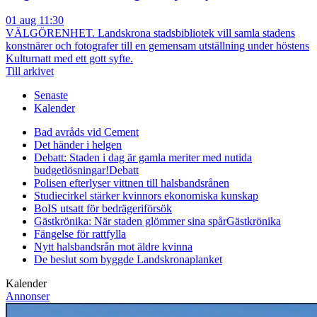
01 aug 11:30
VÄLGÖRENHET. Landskrona stadsbibliotek vill samla stadens
konstnärer och fotografer till en gemensam utställning under höstens
Kulturnatt med ett gott syfte.
Till arkivet
Senaste
Kalender
Bad avråds vid Cement
Det händer i helgen
Debatt: Staden i dag är gamla meriter med nutida
budgetlösningar!
Debatt
Polisen efterlyser vittnen till halsbandsrånen
Studiecirkel stärker kvinnors ekonomiska kunskap
BoIS utsatt för bedrägeriförsök
Gästkrönika: När staden glömmer sina spår
Gästkrönika
Fängelse för rattfylla
Nytt halsbandsrån mot äldre kvinna
De beslut som byggde Landskrona
planket
Kalender
Annonser