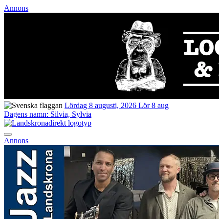
Annons
Lördag 8 augusti, 2026
Lör 8 aug
Dagens namn:
Silvia, Sylvia
Annons