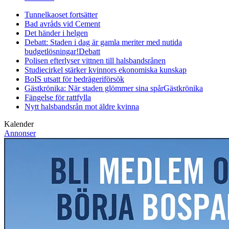
Tunnelkaoset fortsätter
Bad avråds vid Cement
Det händer i helgen
Debatt: Staden i dag är gamla meriter med nutida
budgetlösningar!
Debatt
Polisen efterlyser vittnen till halsbandsrånen
Studiecirkel stärker kvinnors ekonomiska kunskap
BoIS utsatt för bedrägeriförsök
Gästkrönika: När staden glömmer sina spår
Gästkrönika
Fängelse för rattfylla
Nytt halsbandsrån mot äldre kvinna
Kalender
Annonser