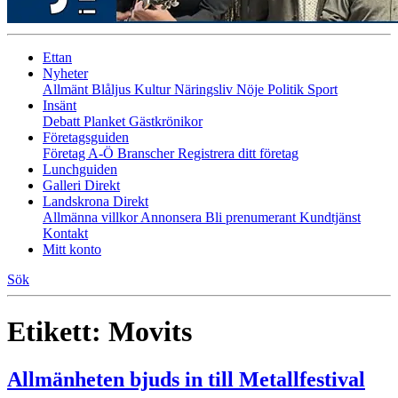
Ettan
Nyheter
Allmänt
Blåljus
Kultur
Näringsliv
Nöje
Politik
Sport
Insänt
Debatt
Planket
Gästkrönikor
Företagsguiden
Företag A-Ö
Branscher
Registrera ditt företag
Lunchguiden
Galleri Direkt
Landskrona Direkt
Allmänna villkor
Annonsera
Bli prenumerant
Kundtjänst
Kontakt
Mitt konto
Sök
Etikett:
Movits
Allmänheten bjuds in till Metallfestival