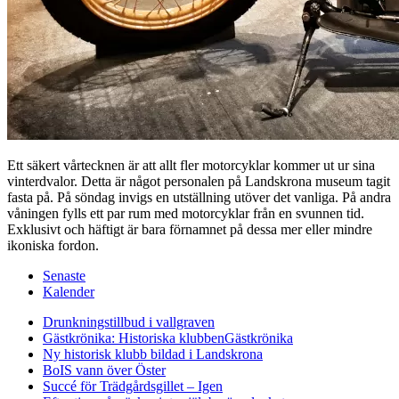
Ett säkert vårtecknen är att allt fler motorcyklar kommer ut ur sina
vinterdvalor. Detta är något personalen på Landskrona museum tagit
fasta på. På söndag invigs en utställning utöver det vanliga. På andra
våningen fylls ett par rum med motorcyklar från en svunnen tid.
Exklusivt och häftigt är bara förnamnet på dessa mer eller mindre
ikoniska fordon.
Senaste
Kalender
Drunkningstillbud i vallgraven
Gästkrönika: Historiska klubben
Gästkrönika
Ny historisk klubb bildad i Landskrona
BoIS vann över Öster
Succé för Trädgårdsgillet – Igen