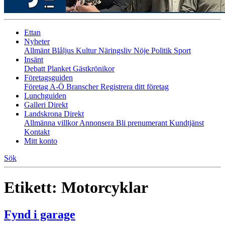
Ettan
Nyheter
Allmänt
Blåljus
Kultur
Näringsliv
Nöje
Politik
Sport
Insänt
Debatt
Planket
Gästkrönikor
Företagsguiden
Företag A-Ö
Branscher
Registrera ditt företag
Lunchguiden
Galleri Direkt
Landskrona Direkt
Allmänna villkor
Annonsera
Bli prenumerant
Kundtjänst
Kontakt
Mitt konto
Sök
Etikett:
Motorcyklar
Fynd i garage