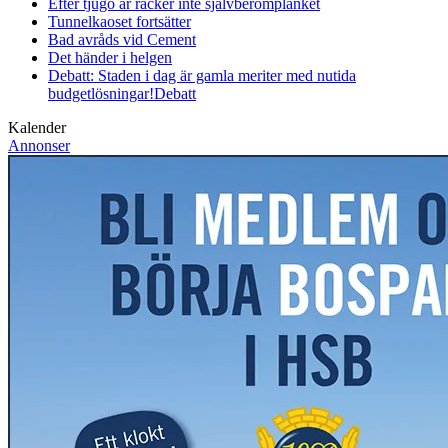
Efter tjugo år räcker inte självberöm
planket
Tunnelkaoset fortsätter
Bad avråds vid Cement
Det händer i helgen
Debatt: Staden i dag är gamla meriter med nutida
budgetlösningar!
Debatt
Kalender
Annonser