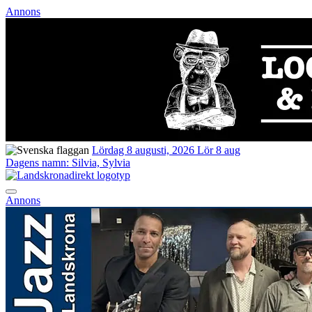
Annons
Lördag 8 augusti, 2026
Lör 8 aug
Dagens namn:
Silvia, Sylvia
Annons