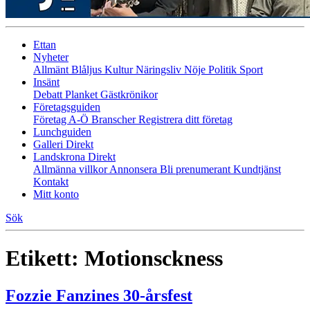
Ettan
Nyheter
Allmänt
Blåljus
Kultur
Näringsliv
Nöje
Politik
Sport
Insänt
Debatt
Planket
Gästkrönikor
Företagsguiden
Företag A-Ö
Branscher
Registrera ditt företag
Lunchguiden
Galleri Direkt
Landskrona Direkt
Allmänna villkor
Annonsera
Bli prenumerant
Kundtjänst
Kontakt
Mitt konto
Sök
Etikett:
Motionsckness
Fozzie Fanzines 30-årsfest