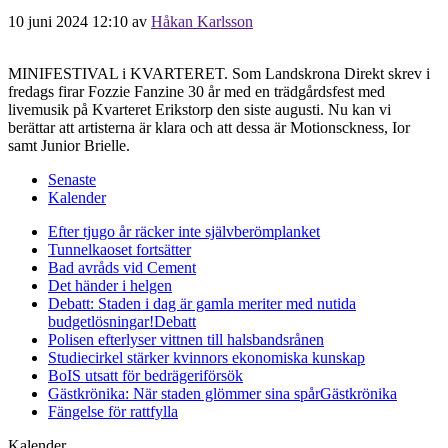
10 juni 2024 12:10
av
Håkan Karlsson
MINIFESTIVAL i KVARTERET. Som Landskrona Direkt skrev i
fredags firar Fozzie Fanzine 30 år med en trädgårdsfest med
livemusik på Kvarteret Erikstorp den siste augusti. Nu kan vi
berättar att artisterna är klara och att dessa är Motionsckness, Ior
samt Junior Brielle.
Senaste
Kalender
Efter tjugo år räcker inte självberöm
planket
Tunnelkaoset fortsätter
Bad avråds vid Cement
Det händer i helgen
Debatt: Staden i dag är gamla meriter med nutida
budgetlösningar!
Debatt
Polisen efterlyser vittnen till halsbandsrånen
Studiecirkel stärker kvinnors ekonomiska kunskap
BoIS utsatt för bedrägeriförsök
Gästkrönika: När staden glömmer sina spår
Gästkrönika
Fängelse för rattfylla
Kalender