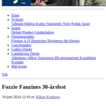
Ettan
Nyheter
Allmänt
Blåljus
Kultur
Näringsliv
Nöje
Politik
Sport
Insänt
Debatt
Planket
Gästkrönikor
Företagsguiden
Företag A-Ö
Branscher
Registrera ditt företag
Lunchguiden
Galleri Direkt
Landskrona Direkt
Allmänna villkor
Annonsera
Bli prenumerant
Kundtjänst
Kontakt
Mitt konto
Sök
Fozzie Fanzines 30-årsfest
10 juni 2024 12:10
av
Håkan Karlsson