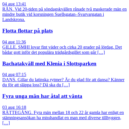
04 aug 13:41
RÅN. Vid 20-tiden på söndagskvällen rånade två maskerade män en
mindre butik vid korsningen Suellsgatan–Svarvargatan i
Landskrona.
Flotta flottar på plats
04 aug 11:36
GILLE. SMHI lovar fint väder och cirka 20 grader på lördag. Det
bådar gott inför det populära trädgårdsgillet som går […]
Bachatakväll med Klenia i Slottsparken
04 aug 07:15
DANS. Gillar du latinska rytmer? Är du glad för att dansa? Känner
du för att släppa loss? Då ska du […]
Fyra unga män har åtal att vänta
03 aug 16:18
RÄTTEGÅNG. Fyra män mellan 18 och 22 år gamla har enligt en
stämningsansökan ha misshandlat en man med diverse tillhyggen,
[…]