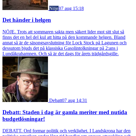
Nöje
07 aug 15:18
Det händer i helgen
NÖJE. Trots att sommaren sakta men säkert lider mot sitt slut så
finns det en hel del kul att hitta på den kommande helgen. Bland
annat så är de säsongsavslutning för Lock Stock på Lagunen och
dessutom bjuds det på klassiska Gasolintolkningar på 2:ans i
Lundåkrahamnen. Och så är det dags för årets trädgårdsgille.
Debatt
07 aug 14:31
Debatt: Staden i dag är gamla meriter med nutida
budgetlösningar!
DEBATT. Ord formar politik och verklighet. I Landskrona har den