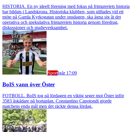
HISTORIA. En ny ideell förening med fokus på frimureriets historia
har bildats i Landskrona. Historiska klubben, som stiftades vid ett
möte på Gamla Kyrkogatan under onsdagen, ska ägna sig åt det
operativa och spekulativa frimureriets historia genom föredrag,
diskussioner och studieverksamhet.
Sport
Igår 17:09
BoIS vann över Öster
FOTBOLL. BoIS tog på lördagen en viktig seger mot Öster inför
3583 åskådare på bortaplan. Constantino Capotondi gjorde
matchens enda mål men det räckte denna lördag.