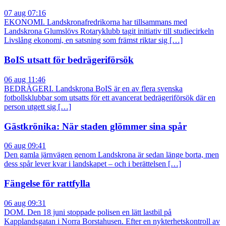
07 aug 07:16
EKONOMI. Landskronafredrikorna har tillsammans med
Landskrona Glumslövs Rotaryklubb tagit initiativ till studiecirkeln
Livslång ekonomi, en satsning som främst riktar sig […]
BoIS utsatt för bedrägeriförsök
06 aug 11:46
BEDRÄGERI. Landskrona BoIS är en av flera svenska
fotbollsklubbar som utsatts för ett avancerat bedrägeriförsök där en
person utgett sig […]
Gästkrönika: När staden glömmer sina spår
06 aug 09:41
Den gamla järnvägen genom Landskrona är sedan länge borta, men
dess spår lever kvar i landskapet – och i berättelsen […]
Fängelse för rattfylla
06 aug 09:31
DOM. Den 18 juni stoppade polisen en lätt lastbil på
Kapplandsgatan i Norra Borstahusen. Efter en nykterhetskontroll av