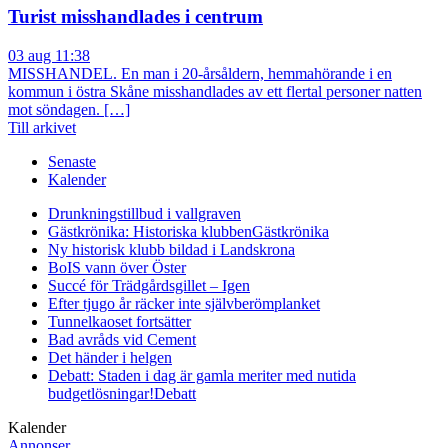
Turist misshandlades i centrum
03 aug 11:38
MISSHANDEL. En man i 20-årsåldern, hemmahörande i en
kommun i östra Skåne misshandlades av ett flertal personer natten
mot söndagen. […]
Till arkivet
Senaste
Kalender
Drunkningstillbud i vallgraven
Gästkrönika: Historiska klubben
Gästkrönika
Ny historisk klubb bildad i Landskrona
BoIS vann över Öster
Succé för Trädgårdsgillet – Igen
Efter tjugo år räcker inte självberöm
planket
Tunnelkaoset fortsätter
Bad avråds vid Cement
Det händer i helgen
Debatt: Staden i dag är gamla meriter med nutida
budgetlösningar!
Debatt
Kalender
Annonser