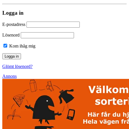
Logga in
E-postadress
Lösenord
Kom ihåg mig
Glömt lösenord?
Annons