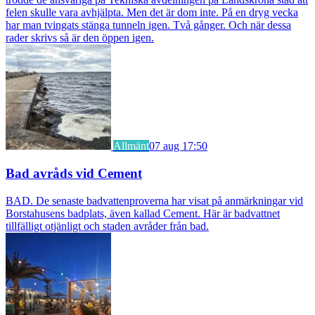
felen skulle vara avhjälpta. Men det är dom inte. På en dryg vecka
har man tvingats stänga tunneln igen. Två gånger. Och när dessa
rader skrivs så är den öppen igen.
Allmänt
07 aug 17:50
Bad avråds vid Cement
BAD. De senaste badvattenproverna har visat på anmärkningar vid
Borstahusens badplats, även kallad Cement. Här är badvattnet
tillfälligt otjänligt och staden avråder från bad.