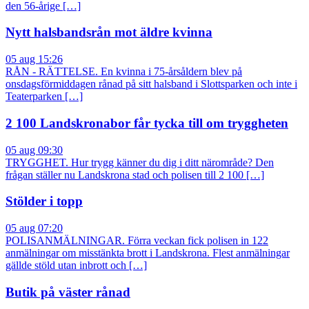
den 56-årige […]
Nytt halsbandsrån mot äldre kvinna
05 aug 15:26
RÅN - RÄTTELSE. En kvinna i 75-årsåldern blev på
onsdagsförmiddagen rånad på sitt halsband i Slottsparken och inte i
Teaterparken […]
2 100 Landskronabor får tycka till om tryggheten
05 aug 09:30
TRYGGHET. Hur trygg känner du dig i ditt närområde? Den
frågan ställer nu Landskrona stad och polisen till 2 100 […]
Stölder i topp
05 aug 07:20
POLISANMÄLNINGAR. Förra veckan fick polisen in 122
anmälningar om misstänkta brott i Landskrona. Flest anmälningar
gällde stöld utan inbrott och […]
Butik på väster rånad