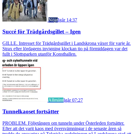
Nöje
Igår 14:37
Succé för Trädgårdsgillet – Igen
GILLE. Intresset för Trädgårdsgillet i Landskrona växer för varje år.
Strax efter lördagens invigning klockan tio på förmiddagen var det
fullt i Slottsparken utanför Konsthallen.
Allmänt
Igår 07:27
Tunnelkaoset fortsätter
PROBLEM. Följetången om tunneln under Österleden fortsätter.
Efter att det varit kaos med översvämningar i de senaste åren så
trodde de ansvariga på Tekniska avdelningen på Landskrona stad att