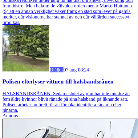
politiska retoriken under lång tid handlat om ansvar, utveckling och
framtidstro. Men bakom de välvalda orden menar Marko Huttunen
(S) att en annan verklighet växer fram: en stad som lever på gamla
meriter, där visionerna har stannat av och där välfärden successivt
urholkas.
Blåljus
07 aug 08:24
Polisen efterlyser vittnen till halsbandsrånen
HALSBANDSRÅNEN. Sedan i slutet av juni har inte mindre än
fem äldre kvinnor blivit rånade på sina halsband på liknande sätt.
Polisen arbetar nu brett för att försöka identifiera rånaren eller
rånarna.
Annons