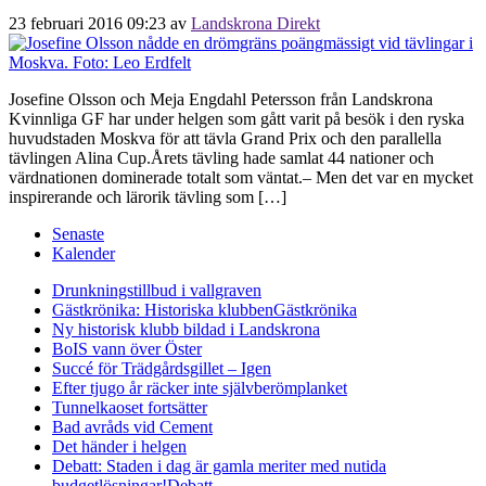
23 februari 2016 09:23
av
Landskrona Direkt
Josefine Olsson och Meja Engdahl Petersson från Landskrona
Kvinnliga GF har under helgen som gått varit på besök i den ryska
huvudstaden Moskva för att tävla Grand Prix och den parallella
tävlingen Alina Cup.Årets tävling hade samlat 44 nationer och
värdnationen dominerade totalt som väntat.– Men det var en mycket
inspirerande och lärorik tävling som […]
Senaste
Kalender
Drunkningstillbud i vallgraven
Gästkrönika: Historiska klubben
Gästkrönika
Ny historisk klubb bildad i Landskrona
BoIS vann över Öster
Succé för Trädgårdsgillet – Igen
Efter tjugo år räcker inte självberöm
planket
Tunnelkaoset fortsätter
Bad avråds vid Cement
Det händer i helgen
Debatt: Staden i dag är gamla meriter med nutida
budgetlösningar!
Debatt