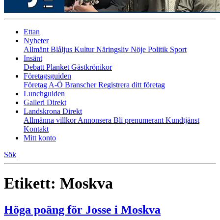
Ettan
Nyheter
Allmänt
Blåljus
Kultur
Näringsliv
Nöje
Politik
Sport
Insänt
Debatt
Planket
Gästkrönikor
Företagsguiden
Företag A-Ö
Branscher
Registrera ditt företag
Lunchguiden
Galleri Direkt
Landskrona Direkt
Allmänna villkor
Annonsera
Bli prenumerant
Kundtjänst
Kontakt
Mitt konto
Sök
Etikett:
Moskva
Höga poäng för Josse i Moskva