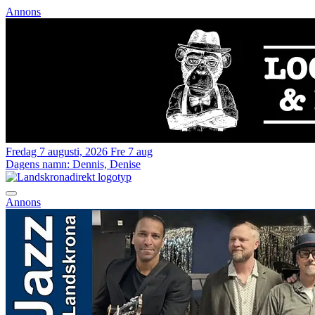
Annons
Fredag 7 augusti, 2026
Fre 7 aug
Dagens namn:
Dennis, Denise
Annons