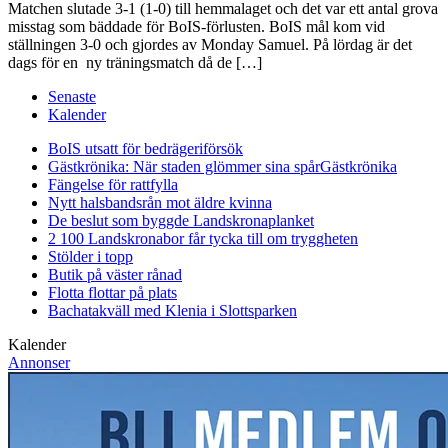
Matchen slutade 3-1 (1-0) till hemmalaget och det var ett antal grova
misstag som bäddade för BoIS-förlusten. BoIS mål kom vid
ställningen 3-0 och gjordes av Monday Samuel. På lördag är det
dags för en ny träningsmatch då de […]
Senaste
Kalender
BoIS utsatt för bedrägeriförsök
Gästkrönika: När staden glömmer sina spår
Gästkrönika
Fängelse för rattfylla
Nytt halsbandsrån mot äldre kvinna
De beslut som byggde Landskrona
planket
2 100 Landskronabor får tycka till om tryggheten
Stölder i topp
Butik på väster rånad
Flotta flottar på plats
Bachatakväll med Klenia i Slottsparken
Kalender
Annonser