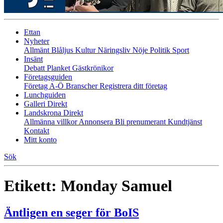
Ettan
Nyheter
Allmänt
Blåljus
Kultur
Näringsliv
Nöje
Politik
Sport
Insänt
Debatt
Planket
Gästkrönikor
Företagsguiden
Företag A-Ö
Branscher
Registrera ditt företag
Lunchguiden
Galleri Direkt
Landskrona Direkt
Allmänna villkor
Annonsera
Bli prenumerant
Kundtjänst
Kontakt
Mitt konto
Sök
Etikett:
Monday Samuel
Äntligen en seger för BoIS