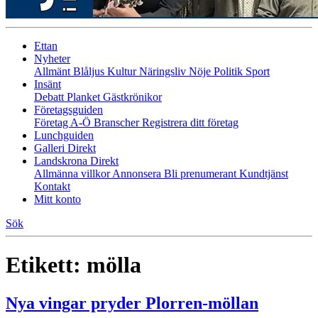
Ettan
Nyheter
Allmänt
Blåljus
Kultur
Näringsliv
Nöje
Politik
Sport
Insänt
Debatt
Planket
Gästkrönikor
Företagsguiden
Företag A-Ö
Branscher
Registrera ditt företag
Lunchguiden
Galleri Direkt
Landskrona Direkt
Allmänna villkor
Annonsera
Bli prenumerant
Kundtjänst
Kontakt
Mitt konto
Sök
Etikett:
mölla
Nya vingar pryder Plorren-möllan