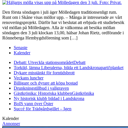
Den första söndagen i juli äger Mölledagen traditionsenligt rum.
Runt om i Skåne visas möllor upp. – Många är intresserade av vårt
renoveringsprojekt. Därför har vi beslutat att erbjuda ett studiebesök
vid möllan på Mölledagen. Alla är välkomna att besöka möllan
söndagen den 3 juli klockan 13,00, hälsar Johan Rietz, ordförande i
Rönneberga Hembygdsförening som […]
Senaste
Kalender
Debatt: Utveckla stationsområdet
Debatt
Torkild, lämna Liberalerna, bilda ett Landskronaparti!
planket
Dykare misstänkt för forntidsbrott
Veckans luncher
Billigare och dyrare att köpa bostad
Drunkningstillbud i vallgraven
Gästkrönika: Historiska klubben
Gästkrönika
Ny historisk klubb bildad i Landskrona
BoIS vann över Öster
Succé för Trädgårdsgillet – Igen
Kalender
Annonser