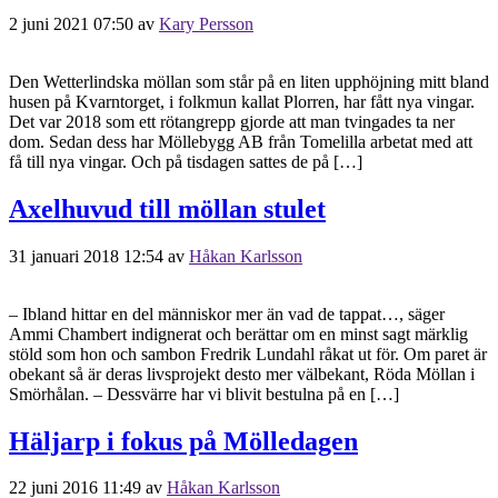
2 juni 2021 07:50
av
Kary Persson
Den Wetterlindska möllan som står på en liten upphöjning mitt bland
husen på Kvarntorget, i folkmun kallat Plorren, har fått nya vingar.
Det var 2018 som ett rötangrepp gjorde att man tvingades ta ner
dom. Sedan dess har Möllebygg AB från Tomelilla arbetat med att
få till nya vingar. Och på tisdagen sattes de på […]
Axelhuvud till möllan stulet
31 januari 2018 12:54
av
Håkan Karlsson
– Ibland hittar en del människor mer än vad de tappat…, säger
Ammi Chambert indignerat och berättar om en minst sagt märklig
stöld som hon och sambon Fredrik Lundahl råkat ut för. Om paret är
obekant så är deras livsprojekt desto mer välbekant, Röda Möllan i
Smörhålan. – Dessvärre har vi blivit bestulna på en […]
Häljarp i fokus på Mölledagen
22 juni 2016 11:49
av
Håkan Karlsson