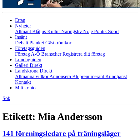
Ettan
Nyheter
Allmänt
Blåljus
Kultur
Näringsliv
Nöje
Politik
Sport
Insänt
Debatt
Planket
Gästkrönikor
Företagsguiden
Företag A-Ö
Branscher
Registrera ditt företag
Lunchguiden
Galleri Direkt
Landskrona Direkt
Allmänna villkor
Annonsera
Bli prenumerant
Kundtjänst
Kontakt
Mitt konto
Sök
Etikett:
Mia Andersson
141 föreningsledare på träningsläger