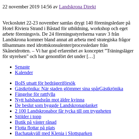
22 november 2019 14:56
av
Landskrona Direkt
Veckoslutet 22-23 november samlas drygt 140 föreningsledare på
Hotel Riviera Strand i Båstad för utbildning, workshop och eget
arbete föreningsvis. De 24 föreningsstyrelserna varav 3 från
Landskrona kommer bland annat att arbeta med strategiska frågor
tillsammans med idrottskonsulenter/processledare från
Skåneidrotten. – Vi har god erfarenhet av konceptet ”Träningsläger
för styrelsen” och har genomfört det under […]
Senaste
Kalender
BoIS utsatt för bedrägeriförsök
Gästkrönika: När staden glömmer sina spår
Gästkrönika
Fängelse för rattfylla
Nytt halsbandsrån mot äldre kvinna
De beslut som byggde Landskrona
planket
2 100 Landskronabor får tycka till om tryggheten
Stölder i topp
Butik på väster rånad
Flotta flottar på plats
Bachatakväll med Klenia i Slottsparken