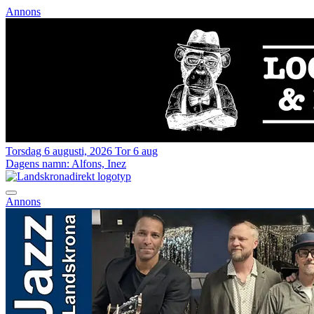
Annons
Torsdag 6 augusti, 2026
Tor 6 aug
Dagens namn:
Alfons, Inez
Annons