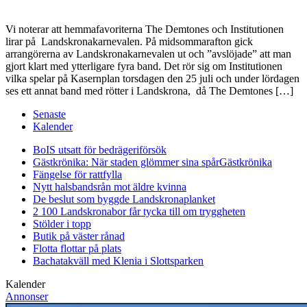
Vi noterar att hemmafavoriterna The Demtones och Institutionen
lirar på Landskronakarnevalen. På midsommarafton gick
arrangörerna av Landskronakarnevalen ut och ”avslöjade” att man
gjort klart med ytterligare fyra band. Det rör sig om Institutionen
vilka spelar på Kasernplan torsdagen den 25 juli och under lördagen
ses ett annat band med rötter i Landskrona, då The Demtones […]
Senaste
Kalender
BoIS utsatt för bedrägeriförsök
Gästkrönika: När staden glömmer sina spår
Gästkrönika
Fängelse för rattfylla
Nytt halsbandsrån mot äldre kvinna
De beslut som byggde Landskrona
planket
2 100 Landskronabor får tycka till om tryggheten
Stölder i topp
Butik på väster rånad
Flotta flottar på plats
Bachatakväll med Klenia i Slottsparken
Kalender
Annonser