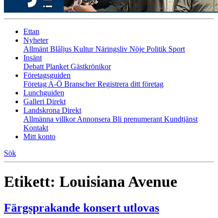
Ettan
Nyheter
Allmänt
Blåljus
Kultur
Näringsliv
Nöje
Politik
Sport
Insänt
Debatt
Planket
Gästkrönikor
Företagsguiden
Företag A-Ö
Branscher
Registrera ditt företag
Lunchguiden
Galleri Direkt
Landskrona Direkt
Allmänna villkor
Annonsera
Bli prenumerant
Kundtjänst
Kontakt
Mitt konto
Sök
Etikett:
Louisiana Avenue
Färgsprakande konsert utlovas