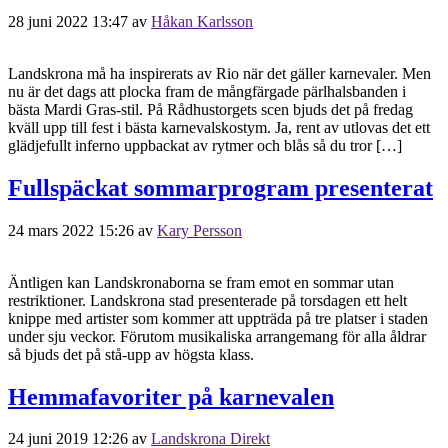
28 juni 2022 13:47
av
Håkan Karlsson
Landskrona må ha inspirerats av Rio när det gäller karnevaler. Men
nu är det dags att plocka fram de mångfärgade pärlhalsbanden i
bästa Mardi Gras-stil. På Rådhustorgets scen bjuds det på fredag
kväll upp till fest i bästa karnevalskostym. Ja, rent av utlovas det ett
glädjefullt inferno uppbackat av rytmer och blås så du tror […]
Fullspäckat sommarprogram presenterat
24 mars 2022 15:26
av
Kary Persson
Äntligen kan Landskronaborna se fram emot en sommar utan
restriktioner. Landskrona stad presenterade på torsdagen ett helt
knippe med artister som kommer att uppträda på tre platser i staden
under sju veckor. Förutom musikaliska arrangemang för alla åldrar
så bjuds det på stå-upp av högsta klass.
Hemmafavoriter på karnevalen
24 juni 2019 12:26
av
Landskrona Direkt