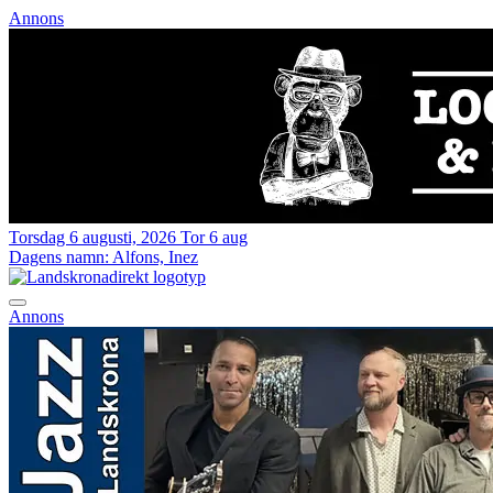
Annons
Torsdag 6 augusti, 2026
Tor 6 aug
Dagens namn:
Alfons, Inez
Annons