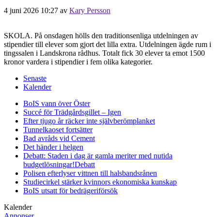
4 juni 2026 10:27
av
Kary Persson
SKOLA. På onsdagen hölls den traditionsenliga utdelningen av
stipendier till elever som gjort det lilla extra. Utdelningen ägde rum i
tingssalen i Landskrona rådhus. Totalt fick 30 elever ta emot 1500
kronor vardera i stipendier i fem olika kategorier.
Senaste
Kalender
BoIS vann över Öster
Succé för Trädgårdsgillet – Igen
Efter tjugo år räcker inte självberöm
planket
Tunnelkaoset fortsätter
Bad avråds vid Cement
Det händer i helgen
Debatt: Staden i dag är gamla meriter med nutida
budgetlösningar!
Debatt
Polisen efterlyser vittnen till halsbandsrånen
Studiecirkel stärker kvinnors ekonomiska kunskap
BoIS utsatt för bedrägeriförsök
Kalender
Annonser