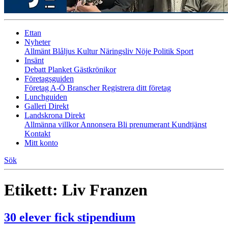
Ettan
Nyheter
Allmänt
Blåljus
Kultur
Näringsliv
Nöje
Politik
Sport
Insänt
Debatt
Planket
Gästkrönikor
Företagsguiden
Företag A-Ö
Branscher
Registrera ditt företag
Lunchguiden
Galleri Direkt
Landskrona Direkt
Allmänna villkor
Annonsera
Bli prenumerant
Kundtjänst
Kontakt
Mitt konto
Sök
Etikett:
Liv Franzen
30 elever fick stipendium