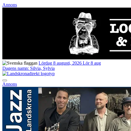
Annons
Lördag 8 augusti, 2026
Lör 8 aug
Dagens namn:
Silvia, Sylvia
Annons