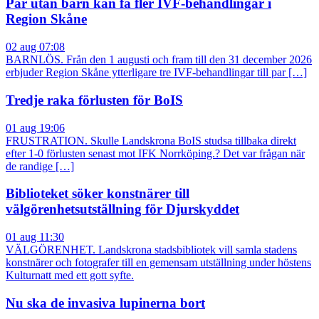
Par utan barn kan få fler IVF-behandlingar i
Region Skåne
02 aug 07:08
BARNLÖS. Från den 1 augusti och fram till den 31 december 2026
erbjuder Region Skåne ytterligare tre IVF-behandlingar till par […]
Tredje raka förlusten för BoIS
01 aug 19:06
FRUSTRATION. Skulle Landskrona BoIS studsa tillbaka direkt
efter 1-0 förlusten senast mot IFK Norrköping.? Det var frågan när
de randige […]
Biblioteket söker konstnärer till
välgörenhetsutställning för Djurskyddet
01 aug 11:30
VÄLGÖRENHET. Landskrona stadsbibliotek vill samla stadens
konstnärer och fotografer till en gemensam utställning under höstens
Kulturnatt med ett gott syfte.
Nu ska de invasiva lupinerna bort