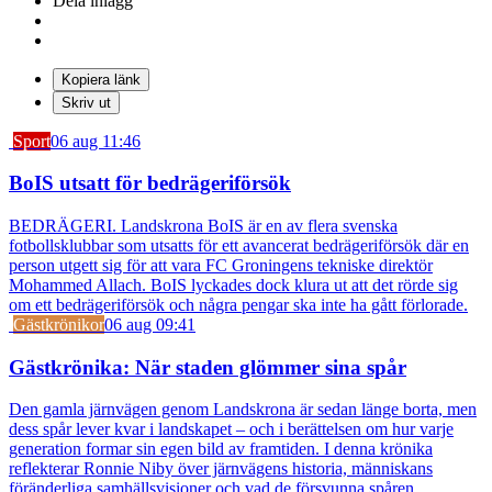
Dela inlägg
Kopiera länk
Skriv ut
Sport
06 aug 11:46
BoIS utsatt för bedrägeriförsök
BEDRÄGERI. Landskrona BoIS är en av flera svenska
fotbollsklubbar som utsatts för ett avancerat bedrägeriförsök där en
person utgett sig för att vara FC Groningens tekniske direktör
Mohammed Allach. BoIS lyckades dock klura ut att det rörde sig
om ett bedrägeriförsök och några pengar ska inte ha gått förlorade.
Gästkrönikor
06 aug 09:41
Gästkrönika: När staden glömmer sina spår
Den gamla järnvägen genom Landskrona är sedan länge borta, men
dess spår lever kvar i landskapet – och i berättelsen om hur varje
generation formar sin egen bild av framtiden. I denna krönika
reflekterar Ronnie Niby över järnvägens historia, människans
föränderliga samhällsvisioner och vad de försvunna spåren