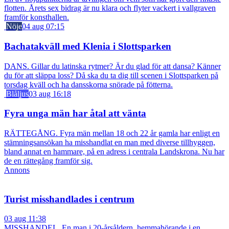
flotten. Årets sex bidrag är nu klara och flyter vackert i vallgraven
framför konsthallen.
Nöje
04 aug 07:15
Bachatakväll med Klenia i Slottsparken
DANS. Gillar du latinska rytmer? Är du glad för att dansa? Känner
du för att släppa loss? Då ska du ta dig till scenen i Slottsparken på
torsdag kväll och ha dansskorna snörade på fötterna.
Blåljus
03 aug 16:18
Fyra unga män har åtal att vänta
RÄTTEGÅNG. Fyra män mellan 18 och 22 år gamla har enligt en
stämningsansökan ha misshandlat en man med diverse tillhyggen,
bland annat en hammare, på en adress i centrala Landskrona. Nu har
de en rättegång framför sig.
Annons
Turist misshandlades i centrum
03 aug 11:38
MISSHANDEL. En man i 20-årsåldern, hemmahörande i en