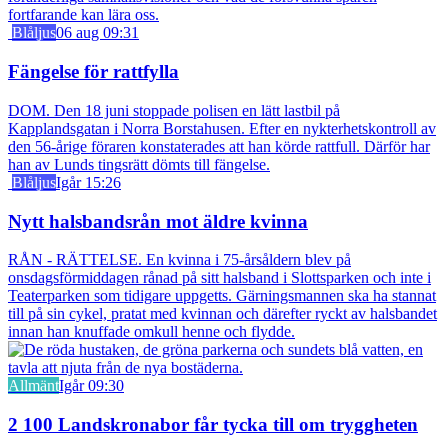
fortfarande kan lära oss.
Blåljus
06 aug 09:31
Fängelse för rattfylla
DOM. Den 18 juni stoppade polisen en lätt lastbil på
Kapplandsgatan i Norra Borstahusen. Efter en nykterhetskontroll av
den 56-årige föraren konstaterades att han körde rattfull. Därför har
han av Lunds tingsrätt dömts till fängelse.
Blåljus
Igår 15:26
Nytt halsbandsrån mot äldre kvinna
RÅN - RÄTTELSE. En kvinna i 75-årsåldern blev på
onsdagsförmiddagen rånad på sitt halsband i Slottsparken och inte i
Teaterparken som tidigare uppgetts. Gärningsmannen ska ha stannat
till på sin cykel, pratat med kvinnan och därefter ryckt av halsbandet
innan han knuffade omkull henne och flydde.
Allmänt
Igår 09:30
2 100 Landskronabor får tycka till om tryggheten