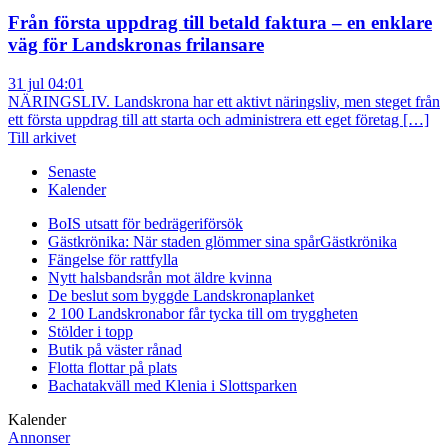
Från första uppdrag till betald faktura – en enklare
väg för Landskronas frilansare
31 jul 04:01
NÄRINGSLIV. Landskrona har ett aktivt näringsliv, men steget från
ett första uppdrag till att starta och administrera ett eget företag […]
Till arkivet
Senaste
Kalender
BoIS utsatt för bedrägeriförsök
Gästkrönika: När staden glömmer sina spår
Gästkrönika
Fängelse för rattfylla
Nytt halsbandsrån mot äldre kvinna
De beslut som byggde Landskrona
planket
2 100 Landskronabor får tycka till om tryggheten
Stölder i topp
Butik på väster rånad
Flotta flottar på plats
Bachatakväll med Klenia i Slottsparken
Kalender
Annonser