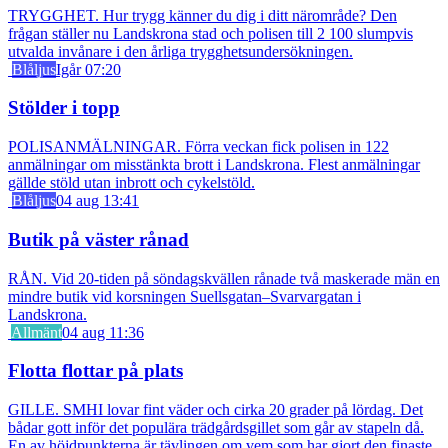
TRYGGHET. Hur trygg känner du dig i ditt närområde? Den
frågan ställer nu Landskrona stad och polisen till 2 100 slumpvis
utvalda invånare i den årliga trygghetsundersökningen.
Blåljus
Igår 07:20
Stölder i topp
POLISANMÄLNINGAR. Förra veckan fick polisen in 122
anmälningar om misstänkta brott i Landskrona. Flest anmälningar
gällde stöld utan inbrott och cykelstöld.
Blåljus
04 aug 13:41
Butik på väster rånad
RÅN. Vid 20-tiden på söndagskvällen rånade två maskerade män en
mindre butik vid korsningen Suellsgatan–Svarvargatan i
Landskrona.
Allmänt
04 aug 11:36
Flotta flottar på plats
GILLE. SMHI lovar fint väder och cirka 20 grader på lördag. Det
bådar gott inför det populära trädgårdsgillet som går av stapeln då.
En av höjdpunkterna är tävlingen om vem som har gjort den finaste