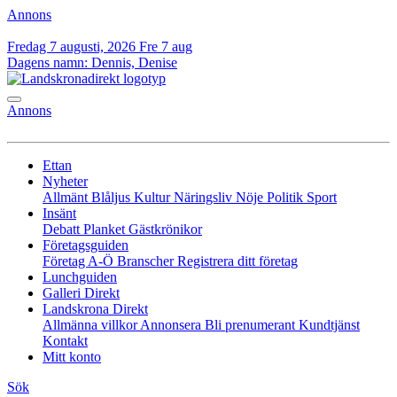
Annons
Fredag 7 augusti, 2026
Fre 7 aug
Dagens namn:
Dennis, Denise
Annons
Ettan
Nyheter
Allmänt
Blåljus
Kultur
Näringsliv
Nöje
Politik
Sport
Insänt
Debatt
Planket
Gästkrönikor
Företagsguiden
Företag A-Ö
Branscher
Registrera ditt företag
Lunchguiden
Galleri Direkt
Landskrona Direkt
Allmänna villkor
Annonsera
Bli prenumerant
Kundtjänst
Kontakt
Mitt konto
Sök