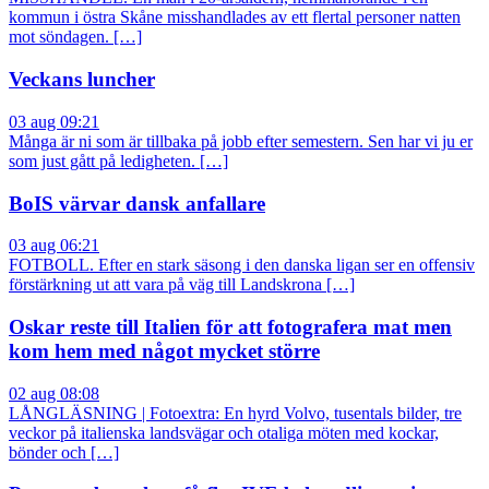
kommun i östra Skåne misshandlades av ett flertal personer natten
mot söndagen. […]
Veckans luncher
03 aug 09:21
Många är ni som är tillbaka på jobb efter semestern. Sen har vi ju er
som just gått på ledigheten. […]
BoIS värvar dansk anfallare
03 aug 06:21
FOTBOLL. Efter en stark säsong i den danska ligan ser en offensiv
förstärkning ut att vara på väg till Landskrona […]
Oskar reste till Italien för att fotografera mat men
kom hem med något mycket större
02 aug 08:08
LÅNGLÄSNING | Fotoextra: En hyrd Volvo, tusentals bilder, tre
veckor på italienska landsvägar och otaliga möten med kockar,
bönder och […]