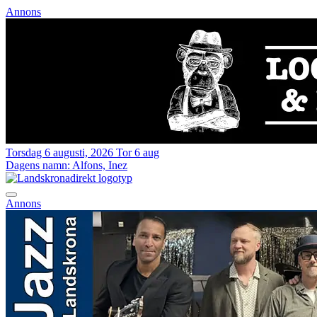
Annons
Torsdag 6 augusti, 2026
Tor 6 aug
Dagens namn:
Alfons, Inez
Annons