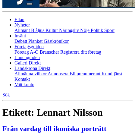
Ettan
Nyheter
Allmänt
Blåljus
Kultur
Näringsliv
Nöje
Politik
Sport
Insänt
Debatt
Planket
Gästkrönikor
Företagsguiden
Företag A-Ö
Branscher
Registrera ditt företag
Lunchguiden
Galleri Direkt
Landskrona Direkt
Allmänna villkor
Annonsera
Bli prenumerant
Kundtjänst
Kontakt
Mitt konto
Sök
Etikett:
Lennart Nilsson
Från vardag till ikoniska porträtt