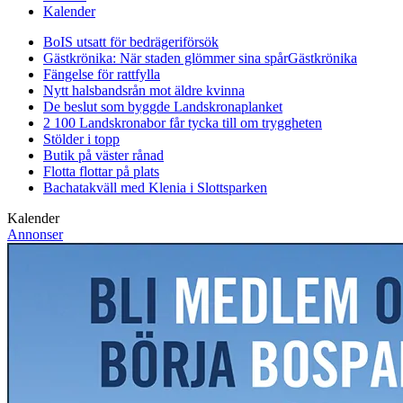
Kalender
BoIS utsatt för bedrägeriförsök
Gästkrönika: När staden glömmer sina spår
Gästkrönika
Fängelse för rattfylla
Nytt halsbandsrån mot äldre kvinna
De beslut som byggde Landskrona
planket
2 100 Landskronabor får tycka till om tryggheten
Stölder i topp
Butik på väster rånad
Flotta flottar på plats
Bachatakväll med Klenia i Slottsparken
Kalender
Annonser