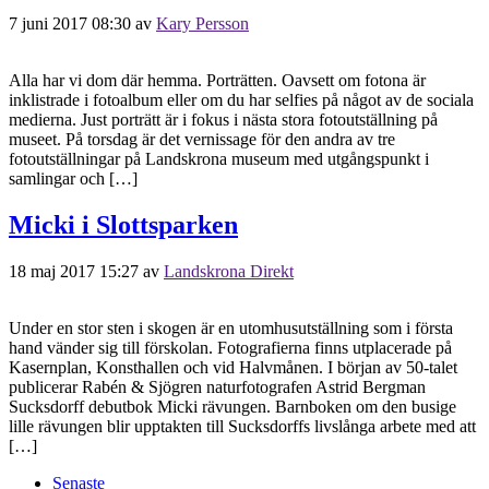
7 juni 2017 08:30
av
Kary Persson
Alla har vi dom där hemma. Porträtten. Oavsett om fotona är
inklistrade i fotoalbum eller om du har selfies på något av de sociala
medierna. Just porträtt är i fokus i nästa stora fotoutställning på
museet. På torsdag är det vernissage för den andra av tre
fotoutställningar på Landskrona museum med utgångspunkt i
samlingar och […]
Micki i Slottsparken
18 maj 2017 15:27
av
Landskrona Direkt
Under en stor sten i skogen är en utomhusutställning som i första
hand vänder sig till förskolan. Fotografierna finns utplacerade på
Kasernplan, Konsthallen och vid Halvmånen. I början av 50-talet
publicerar Rabén & Sjögren naturfotografen Astrid Bergman
Sucksdorff debutbok Micki rävungen. Barnboken om den busige
lille rävungen blir upptakten till Sucksdorffs livslånga arbete med att
[…]
Senaste