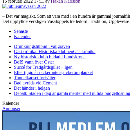
15 februari 2022 17:11
av
Håkan Karlsson
– Det var magiskt. Som att vara med i en hundra år gammal journalfilm
Det uppfyllde verkligen Vasaloppets tre ledord: Tradition, Upplevels
Senaste
Kalender
Drunkningstillbud i vallgraven
Gästkrönika: Historiska klubben
Gästkrönika
Ny historisk klubb bildad i Landskrona
BoIS vann över Öster
Succé för Trädgårdsgillet – Igen
Efter tjugo år räcker inte självberöm
planket
Tunnelkaoset fortsätter
Bad avråds vid Cement
Det händer i helgen
Debatt: Staden i dag är gamla meriter med nutida budgetlösning
Kalender
Annonser