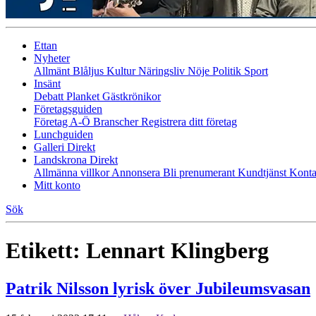
Ettan
Nyheter
Allmänt
Blåljus
Kultur
Näringsliv
Nöje
Politik
Sport
Insänt
Debatt
Planket
Gästkrönikor
Företagsguiden
Företag A-Ö
Branscher
Registrera ditt företag
Lunchguiden
Galleri Direkt
Landskrona Direkt
Allmänna villkor
Annonsera
Bli prenumerant
Kundtjänst
Konta
Mitt konto
Sök
Etikett:
Lennart Klingberg
Patrik Nilsson lyrisk över Jubileumsvasan