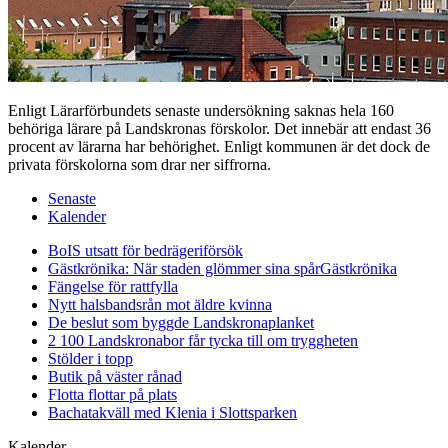
Enligt Lärarförbundets senaste undersökning saknas hela 160
behöriga lärare på Landskronas förskolor. Det innebär att endast 36
procent av lärarna har behörighet. Enligt kommunen är det dock de
privata förskolorna som drar ner siffrorna.
Senaste
Kalender
BoIS utsatt för bedrägeriförsök
Gästkrönika: När staden glömmer sina spår
Gästkrönika
Fängelse för rattfylla
Nytt halsbandsrån mot äldre kvinna
De beslut som byggde Landskrona
planket
2 100 Landskronabor får tycka till om tryggheten
Stölder i topp
Butik på väster rånad
Flotta flottar på plats
Bachatakväll med Klenia i Slottsparken
Kalender