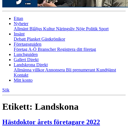
Ettan
Nyheter
Allmänt
Blåljus
Kultur
Näringsliv
Nöje
Politik
Sport
Insänt
Debatt
Planket
Gästkrönikor
Företagsguiden
Företag A-Ö
Branscher
Registrera ditt företag
Lunchguiden
Galleri Direkt
Landskrona Direkt
Allmänna villkor
Annonsera
Bli prenumerant
Kundtjänst
Kontakt
Mitt konto
Sök
Etikett:
Landskona
Hästdoktor årets företagare 2022