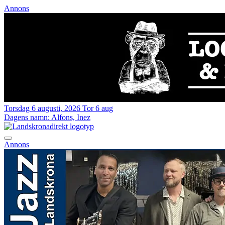
Annons
Torsdag 6 augusti, 2026
Tor 6 aug
Dagens namn:
Alfons, Inez
Annons